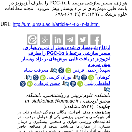
هوازی، مسیر سازشی مرتبط با PGC-۱α را بطرف آنژیوژنز در
بافت قلبی موش‌های نر نژاد ویستار پیش می‌برد . مجله مطالعات
علوم پزشکی. ۱۳۹۷; ۲۹ (۹) :۶۶۹-۶۷۸
URL:
http://umj.umsu.ac.ir/article-۱-۴۵۰۲-fa.html
ارتفاع شبیه‌سازی شده بیشتر از تمرین هوازی،
مسیر سازشی مرتبط با PGC-1α را بطرف
آنژیوژنز در بافت قلبی موش‌های نر نژاد ویستار
پیش می‌برد
سهیلا رحیمی فردین
،
معرفت سیاه
*
کوهیان
،
پوران کریمی
،
لطفعلی بلبلی
،
حسن فرهادی
دانشکده علوم تربیتی و روانشناسی، دانشگاه
محقق اردبیلی، ،
m_siahkohian@uma.ac.ir
چکیده:
(۵۷۲۶ مشاهده)
پیش‌زمینه و هدف:
افزایش چگالی مویرگی عضله و قلب در
اثر
هیپوکسی و تمرین ورزشی
یکی از عوامل موفقیت در
فعالیت‌های ورزشی هوازی و همچنین پیشگیری و درمان
بسیاری از بیماری‌ها می‌باشد. هدف از مطالعه حاضر
مقایسه اثرات ارتفاع شبیه‌سازی شده و تمرین هوازی بر