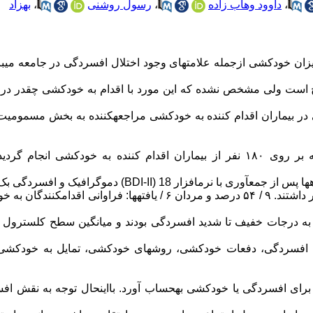
،
داوود وهاب زاده
،
رسول روشنی
،
بهزاد
 خودکشی ازجمله علامتهای وجود اختلال افسردگی در جامعه میباش
ست ولی مشخص نشده که این مورد با اقدام به خودکشی چقدر در ا
ر بیماران اقدام کننده به خودکشی مراجعهکننده به بخش مسمومیت
مواد و روش کار: مطالعه حاضر از نوع توصیفی – مقطعی بود که بر روی ١٨٠ نفر از بیماران اقدام کننده به خودکشی انجام
۸۵ درصد / ۴۵ درصد بود که ۸۲ درصد در گروه سنی ۱۵ تا ۲۴ سال قرار داشتند. ۹ / ۵۴ درصد و مردان ۶ / یافتهها: فراوانی ا
رفی ارتباط /۱۲± ۳۵/۳۸ mg/dl قربانیان مبتلا به درجات خفیف تا شدید افسردگی بودند و میانگین سطح کلس
با سن، میزان افسردگی، دفعات خودکشی، روشهای خودکشی، تمایل به خودکش
برای افسردگی یا خودکشی بهحساب آورد. بااینحال توجه به نقش اف