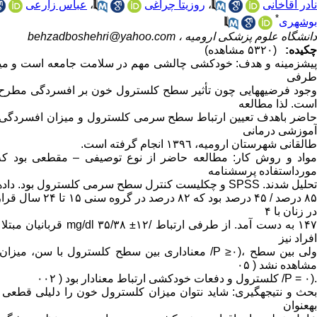
نادر آقاخانی
،
روزیتا چراغی
،
عباس زارعی
*
بوشهری
دانشگاه علوم پزشکی ارومیه ،
behzadboshehri@yahoo.com
چکیده:
(۵۳۲۰ مشاهده)
پیشزمینه و هدف: خودکشی چالشی مهم در سلامت جامعه است و میزان
طرفی
وجود فرضیههایی چون تأثیر سطح کلسترول خون بر افسردگی مطرح ا
است. لذا مطالعه
حاضر باهدف تعیین ارتباط سطح سرمی کلسترول و میزان افسردگی د
آموزشی درمانی
طالقانی شهرستان ارومیه، ١٣٩٦ انجام گرفته است.
مورداستفاده پرسشنامه
تحلیل شدند. SPSS و چکلیست کنترل سطح سرمی کلسترول بود. دادهها پس از جمعآوری با نرمافزار 18 (BDI-II) دموگرافیک و افسردگی بک
در زنان با ۴
۱۴۷ به دست آمد. از ط
افراد نیز
ولی بین سطح ،(P ≥۰/ معناداری بین سطح کلسترول 
مشاهده نشد ( ۰۵
.(P = ۰/ کلسترول و دفعات خودکشی ارتباط معنادار بود ( ۰۰۲
بحث و نتیجهگیری: شاید نتوان میزان کلسترول خون را دلیلی قطعی 
بهعنوان