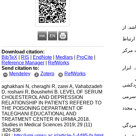
د. از
رتباط
 مرکز
Download citation:
BibTeX
|
RIS
|
EndNote
|
Medlars
|
ProCite
|
Reference Manager
|
RefWorks
 گردید. ابزار
Send citation to:
Mendeley
Zotero
RefWorks
قدامکنندگان به خودکشی
aghakhani N, cheraghi R, zarei A, Vahabzadeh
D, roshani R, Boushehri B. LEVEL OF SERUM
ترول سرمی
CHOLESTEROL AND DEPRESSION
RELATIONSHIP IN PATIENTS REFERED TO
ی مجدد
THE POISONING DEPARTMENT OF
TALEGHANI EDUCATIONAL AND
TREATMENT CENTER IN URMIA,2018.
Studies in Medical Sciences 2019; 29 (11)
سردگی
:826-836
URL:
http://umj.umsu.ac.ir/article-1-4485-fa.html