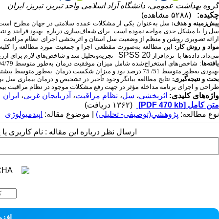
گروه بهداشت عمومی، دانشگاه آزاد اسلامی واحد تبریز، تبریز، ایران
چکیده:
(۵۲۸۸ مشاهده)
یش‌زمینه و هدف:
سل به‌عنوان یکی از مشکلات عمده سلامتی در جهان مطرح است. ضع
سل را با مشکل جدی مواجه نموده است. برای شفاف‌سازی درباره بهبود فرایند و ن
ارائه تصویری روشن و منظم از وضعیت سل استان و اثربخشی اجرای نظام مراقبت این
واد و روش کار:
SPSS 20
می‌داد. داده‌ها با نرم‌افزار
تجزیه‌و‌تحلیل شد و شاخص‌های لازم برای ارز
افته‌ها
بهبودی به‌طور متوسط 51/ 75 درصد بود و میزان شکست درمان به‌طور متوسط بیشتر از 4 درصد بود.
حث و نتیجه‌گیری:
نتایج مطالعه بیانگر وجود تأخیر در تشخیص و درمان بیماری سل ب
طراحی و اجرای برنامه مداخله مؤثر در جهت رفع مشکلات موجود در نظام مراقبت بیمار
واژه‌های کلیدی:
اثربخشی
،
سل
،
نظام مراقبت
،
آذربایجان غربی
،
ایران
متن کامل
[PDF 470 kb]
(۱۳۶۲ دریافت)
نوع مطالعه:
پژوهشي(توصیفی- تحلیلی)
| موضوع مقاله:
اپیدمیولوژی
ارسال نظر درباره این مقاله : نام کاربری ی