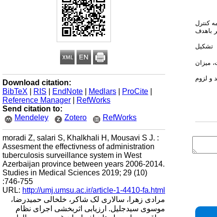
ه کنترل
ر باهدف
 مطالعه به‌صورت مقطعی اجرا و جمعیت مورد مطالعه را کلیه بیماران مسلول ثبت‌شده استان آذربایجان غربی بین سال‌های 1385 تا پایان 1392 تشکیل
 به‌طور متوسط 12/ 3 در صد هزار جمعیت، میزان
 و لزوم
Download citation:
BibTeX
|
RIS
|
EndNote
|
Medlars
|
ProCite
|
Reference Manager
|
RefWorks
Send citation to:
Mendeley
Zotero
RefWorks
moradi Z, salari S, Khalkhali H, Mousavi S J. :
Assesment the effectivness of administration
tuberculosis surveillance system in West
Azerbaijan province between years 2006-2014.
Studies in Medical Sciences 2019; 29 (10)
:746-755
URL:
http://umj.umsu.ac.ir/article-1-4410-fa.html
مرادی زهرا، سالاری لک شاکر، خلخالی حمیدرضا،
موسوی سیدجلیل. ارزیابی اثربخشی اجرای نظام