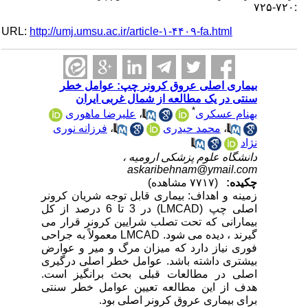
:۷۲۰-۷۲۵
URL:
http://umj.umsu.ac.ir/article-۱-۴۴۰۹-fa.html
بیماری اصلی عروق کرونر چپ: عوامل خطر
سنتی در یک مطالعه از شمال غربی ایران
*
بهنام عسکری
،
علیرضا ماهوری
،
محمد حیدری
،
فرزانه نوری
نژاد
دانشگاه علوم پزشکی ارومیه ،
askaribehnam@ymail.com
چکیده:
(۷۷۱۷ مشاهده)
زمینه و اهداف: بیماری قابل توجه شریان کرونر
اصلی چپ (LMCAD) در 3 تا 6 درصد از کل
بیمارانی که تحت تصلب شرایین کرونر قرار می
گیرند ، دیده می شود. LMCAD معمولاً به جراحی
فوری نیاز دارد که میزان مرگ و میر و عوارض
بیشتری داشته باشد. عوامل خطر اصلی درگیری
اصلی در مطالعات قبلی بحث برانگیز است.
هدف از این مطالعه تعیین عوامل خطر سنتی
برای بیماری عروق کرونر اصلی بود.