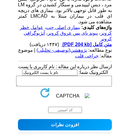
مرد ، دیس لیپیدمی و سیگار کشیدن در گروه LM
به طور قابل توجهی بالاتر بود. بیماری های دریچه
ای قلب در بیماران مبتلا به LMCAD کمتر
مشاهده می شود.
واژه‌های کلیدی:
بیماری اصلی چپ
،
عوامل خطر
کرونر
،
پیوند بای پس عروق کرونر
،
آنژیوگرافی
کرونر
متن کامل
[PDF 204 kb]
(۱۴۴۷ دریافت)
نوع مطالعه:
پژوهشي(توصیفی- تحلیلی)
| موضوع
مقاله:
جراحی قلب
ارسال نظر درباره این مقاله : نام کاربری یا پست
الکترونیک شما: