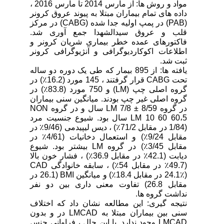
مواد و روش ها: از مارس 2014 تا مارس 2016 ،
داده های تمام بیماران مبتلا به پیوند عروق کرونر
(PAB) در پمپ اولیه جدا شده (CABG) در مرکز
قلب و عروق سیدالشهدا جمع آوری شد.
فاکتورهای عمده خطر بیماری شریان کرونر و
اطلاعات اکوکاردیوگرافی و آنژیوگرافی کرونر
ثبت شد.
یافته ها: از 895 بیمار که طی یک دوره دو ساله
تحت CABG قرار گرفتند ، 145 مورد (16.2٪) در
گروه اصلی چپ (LM) و 750 مورد (83.8٪) در
گروه اصلی غیر چپ بودند. میانگین سنی بیماران
در گروه LM 7/8 ± 8/59 سال و در گروه NON
LM 10 60 60،5 سال بود. شیوع جنسیت مرد
(1/84 در مقابل 71/2٪) ، دیس لیپیدمی (9/46٪ در
مقابل 9/24٪) و استعمال دخانیات (4/61٪ در
مقابل 3/45٪) در گروه LM بیشتر بود. شیوع
دیابت (42.1٪ در مقابل 36.9٪) ، فشار خون بالا
(49.7٪ در مقابل 54٪) ، سابقه خانوادگی CAD
(24.1٪ در مقابل 18.4٪) و میانگین BMI (26.1 در
مقابل 26.8) تفاوت معنی داری بین دو نفر
نداشت گروه ها.
نتیجه گیری: این مطالعه نشان داد که اختلاف
سنی بین بیماران مبتلا به LMCAD در و بدون
LMCAD وجود ندارد. با این حال ، فراوانی جنس