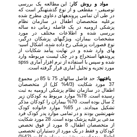
مواد و روش کار:
این مطالعه یک بررسی
توصیفی - مقطعی و از نوع گذشته­نگر است که
در طی آن تمامی پرونده­های دعاوی مطرح شده
برعلیه متخصصان اطفال در سازمان نظام
پزشکی ارومیه در یک فاصله زمانی ده ساله
بررسی شده و اطلاعات مختلف در مورد
مشخصات بیماران، ویژگی­های پزشکان درگیر،
نوع قصورات پزشکی رخ داده شده، اشکال آسیب­
های وارد شده و در نهایت پی­آمد شکایات از
پرونده­ها استخراج و در چک لیست مربوطه وارد
شده و سپس با استفاده از نرم افزار آماری spss
مورد تجزیه و تحلیل آماری قرار گرفته است.
یافته­ها:
حد فاصل سال­های 75 تا 85 در مجموع
37 مورد شکایت (4/3% کل) از متخصصان
اطفال در سازمان نظام پزشکی ارومیه به ثبت
رسیده است. 78% موارد مربوط به کودکان زیر
2 سال بوده است. 70% بیماران را کودکان مذکر
تشکیل می­دادند. در 65% موارد خانواده کودک
شهرنشین بودند و در تمامی موارد پدر کودک فرد
مدعی یرعلیه پزشک بوده است. 28 مورد شکایت
از متخصصان اطفال، 8 مورد از فوق تخصص
کودکان و فقط در یک مورد از دستیاران تخصصی
اطفال بوده است. بیشترین میزان شکایت (42%)