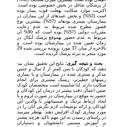
از پزشکان شاغل در بخش خصوصی بوده است.
اکثریت موارد شکایت به­علت فوت بیمار بوده
است (52%) و بخش عمده­ای از این بیماران در
بیمارستان بستری بوده­اند (57%). بیشترین نوع
قصور مطرح شده مربوط به عدم رعایت
مقررات دولتی (57%) بوده است که 90% آن
مربوط به عدم حضور به­موقع پزشک آنکال در
زمان تعیین شده در بیمارستان بوده است. و
بالاخره از میان 37 مورد پرونده بررسی شده 29
مورد منجر به تبرئه پزشک گردیده است.
بحث و نتیجه گیری:
نتایج این تحقیق نشان می­
دهند که کودکان با سن کمتر از 2 سال و جنس
مذکر و بستری شده در بیمارستان و با بیماری
زمینه­ای خطیرتر، ریسک بیشتری برای انجام
شکایت دارند. لذا شایسته است متخصصان کودک
ضمن اعمال دقت بیشتر در درمان این کودکان و
حضور به موقع در بیمارستان در صورت لزوم و با
ایجاد ارتباط نزدیک و صمیمانه­تر با والدین این
کودکان و ارائه توضیحات لازم نگرش آنان را در
مورد بیماری کودک افزایش دهند. به­نظر می­رسد
در راستای رسیدن به این مهم تاکید هرچه بیشتر
بر آموزش مستمر دانشجویان و دستیاران