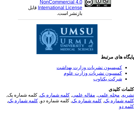
NonCommercial 4.0
International License
قابل
بازنشر است.
یگاه های مرتبط
کمیسیون نشریات وزارت بهداشت
کمسیون نشریات وزارت علوم
شرکت یکتاوب
مات کلیدی
ریه
,
مجله علمی
,
مقاله علمی
,
کلمه شماره یک
, کلمه شماره یک,
مه شماره یک
,
کلمه شماره یک
, کلمه شماره دو,
کلمه شماره یک
,
مه دو
© 2025 All Rights Reserved | Health Science Monitor | Designed &
Developed by : Yektaweb