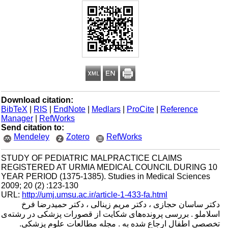
Download citation:
BibTeX
|
RIS
|
EndNote
|
Medlars
|
ProCite
|
Reference
Manager
|
RefWorks
Send citation to:
Mendeley
Zotero
RefWorks
STUDY OF PEDIATRIC MALPRACTICE CLAIMS
REGISTERED AT URMIA MEDICAL COUNCIL DURING 10
YEAR PERIOD (1375-1385). Studies in Medical Sciences
2009; 20 (2) :123-130
URL:
http://umj.umsu.ac.ir/article-1-433-fa.html
دکتر ساسان حجازی ، دکتر مریم زینالی ، دکتر حمیدرضا فرخ
اسلاملو . بررسی پرونده‌های شکایت از قصورات پزشکی در رشته‌ی
تخصصی اطفال ارجاع شده به . مجله مطالعات علوم پزشکی.