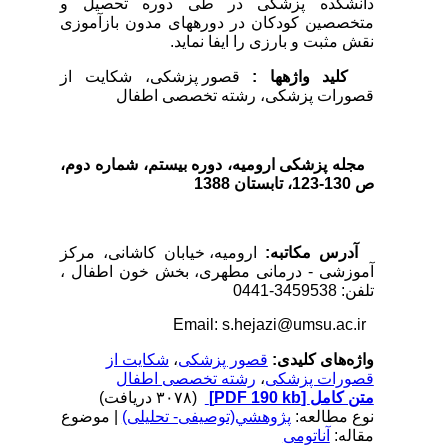
دانشکده پزشکی در طی دوره تحصیل و
متخصصین کودکان در دوره­های مدون بازآموزی
نقش مثبت و بارزی را ایفا نماید.
کلید واژه­ها
:
قصور پزشکی، شکایت از
قصورات پزشکی، رشته تخصصی اطفال
مجله پزشکی ارومیه، دوره بیستم، شماره‌ دوم،
ص 130-123، تابستان 1388
آدرس مکاتبه:
ارومیه، خیابان کاشانی، مرکز
آموزشی - درمانی مطهری، بخش خون اطفال ،
تلفن: 3459538-0441
Email: s.hejazi@umsu.ac.ir
واژه‌های کلیدی:
قصور پزشکی
،
شکایت از
قصورات پزشکی
،
رشته تخصصی اطفال
متن کامل
[PDF 190 kb]
(۳۰۷۸ دریافت)
نوع مطالعه:
پژوهشي(توصیفی- تحلیلی)
| موضوع
مقاله:
آناتومی