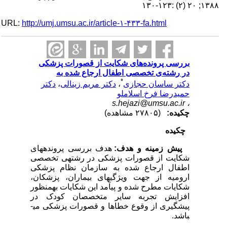
۱۳۸۸; ۲۰ (۲) :۱۲۳-۱۳۰
URL:
http://umj.umsu.ac.ir/article-۱-۴۳۳-fa.html
بررسی پرونده‌های شکایت از قصورات پزشکی
در رشته‌ی تخصصی اطفال ارجاع شده به
*
دکتر ساسان حجازی
،
دکتر مریم زینالی
،
دکتر
حمیدرضا فرخ اسلاملو
s.hejazi@umsu.ac.ir
،
چکیده:
(۲۷۸۰۵ مشاهده)
چکیده
پیش زمینه و هدف:
هدف بررسی پرونده­های
شکایت از قصورات پزشکی در رشته­ی تخصصی
اطفال ارجاع شده به سازمان نظام پزشکی
ارومیه از جهت ویژگی­های بیماران، پزشکان،
شکایات مطرح شده و پی­آمد این شکایات به­منظور
افزایش تجربه سایر متخصصان کودک در
پیشگیری از وقوع خطاها و قصورات پزشکی می­
باشد.