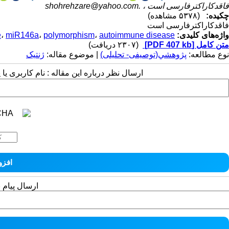
فاقدکاراکترفارسی است ،
shohrehzare@yahoo.com.
چکیده:
(۵۳۷۸ مشاهده)
فاقدکاراکترفارسی است
واژه‌های کلیدی:
autoimmune disease.
،
polymorphism
،
miR146a
،
e
متن کامل
[PDF 407 kb]
(۲۳۰۷ دریافت)
نوع مطالعه:
پژوهشي(توصیفی- تحلیلی)
| موضوع مقاله:
ژنتیک
ارسال نظر درباره این مقاله : نام کاربری ی
ارسال پیام 