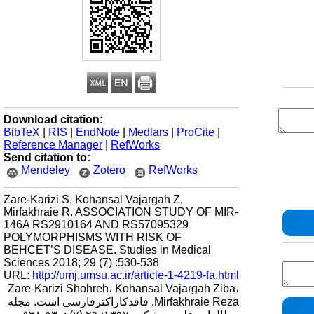
Download citation:
BibTeX
|
RIS
|
EndNote
|
Medlars
|
ProCite
|
Reference Manager
|
RefWorks
Send citation to:
Mendeley
Zotero
RefWorks
Zare-Karizi S, Kohansal Vajargah Z,
Mirfakhraie R. ASSOCIATION STUDY OF MIR-
146A RS2910164 AND RS57095329
POLYMORPHISMS WITH RISK OF
BEHCET’S DISEASE. Studies in Medical
Sciences 2018; 29 (7) :530-538
URL:
http://umj.umsu.ac.ir/article-1-4219-fa.html
Zare-Karizi Shohreh، Kohansal Vajargah Ziba،
Mirfakhraie Reza. فاقدکاراکترفارسی است. مجله