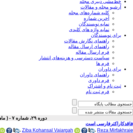
خط‌مشی دبیری مجله
آرشیو مجله و مقالات
کلیه شماره‌های مجله
آخرین شماره
نمایه نویسندگان
نمایه واژه های کلیدی
برای نویسندگان
راهنمای نگارش مقالات
راهنمای ارسال مقاله
فرم ارسال مقاله
سیاست دسترسی و هزینه‌های انتشار
فرم ها
برای داوران
راهنمای داوران
فرم داوری
ثبت نام و اشتراک
فرم ثبت نام
دوره ۲۹، شماره ۷ - ( ماهنامه مهر ۱۳۹۷ )
فاقدکاراکترفارسی است
،
Ziba Kohansal Vajargah
،
Reza Mirfakhraie