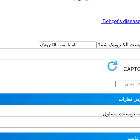
Behçet’s diseas
ا پست الکترونیک شما:
به نویسنده مسئول