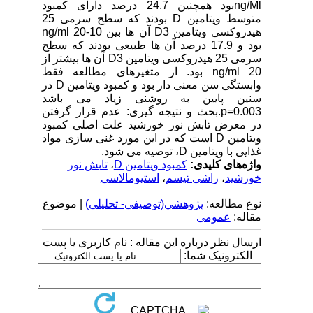
ng/Mlبود همچنین 24.7 درصد دارای کمبود
متوسط ویتامین D بودند که سطح سرمی 25
هیدروکسی ویتامین D3 آن ها بین 10-20 ng/ml
بود و 17.9 درصد آن ها طبیعی بودند که سطح
سرمی 25 هیدروکسی ویتامین D3 آن ها بیشتر از
20 ng/ml بود. از متغیرهای مطالعه فقط
وابستگی سن معنی دار بود و کمبود ویتامین D در
سنین پایین به روشنی زیاد می باشد
p=0.003.بحث و نتیجه گیری: عدم قرار گرفتن
در معرض تابش نور خورشید علت اصلی کمبود
ویتامین D است که در این مورد غنی سازی مواد
غذایی با ویتامین D، توصیه می شود.
واژه‌های کلیدی:
کمبود ویتامین D
،
تابش نور
خورشید
،
راشی تیسم
،
استیومالاسی
نوع مطالعه:
پژوهشي(توصیفی- تحلیلی)
| موضوع
مقاله:
عمومى
ارسال نظر درباره این مقاله : نام کاربری یا پست
الکترونیک شما: