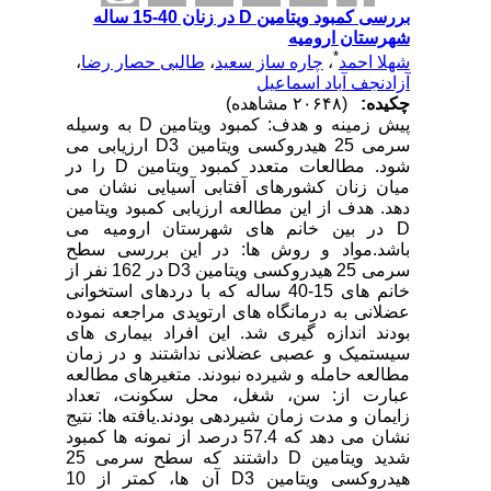
بررسی کمبود ویتامین D در زنان 40-15 ساله
شهرستان ارومیه
*
شهلا احمد
،
چاره ساز سعید
،
طالبی حصار رضا
،
آزادنجف آباد اسماعیل
چکیده:
(۲۰۶۴۸ مشاهده)
پیش زمینه و هدف: کمبود ویتامین D به وسیله
سرمی 25 هیدروکسی ویتامین D3 ارزیابی می
شود. مطالعات متعدد کمبود ویتامین D را در
میان زنان کشورهای آفتابی آسیایی نشان می
دهد. هدف از این مطالعه ارزیابی کمبود ویتامین
D در بین خانم های شهرستان ارومیه می
باشد.مواد و روش ها: در این بررسی سطح
سرمی 25 هیدروکسی ویتامین D3 در 162 نفر از
خانم های 15-40 ساله که با دردهای استخوانی
عضلانی به درمانگاه های ارتوپدی مراجعه نموده
بودند اندازه گیری شد. این افراد بیماری های
سیستمیک و عصبی عضلانی نداشتند و در زمان
مطالعه حامله و شیرده نبودند. متغیرهای مطالعه
عبارت از: سن، شغل، محل سکونت، تعداد
زایمان و مدت زمان شیردهی بودند.یافته ها: نتیج
نشان می دهد که 57.4 درصد از نمونه ها کمبود
شدید ویتامین D داشتند که سطح سرمی 25
هیدروکسی ویتامین D3 آن ها، کمتر از 10