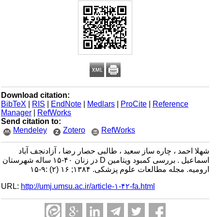
Download citation:
BibTeX
|
RIS
|
EndNote
|
Medlars
|
ProCite
|
Reference
Manager
|
RefWorks
Send citation to:
Mendeley
Zotero
RefWorks
شهلا احمد ، چاره ساز سعید ، طالبی حصار رضا ، آزادنجف آباد
اسماعیل . بررسی کمبود ویتامین D در زنان ۴۰-۱۵ ساله شهرستان
ارومیه. مجله مطالعات علوم پزشکی. ۱۳۸۴; ۱۶ (۲) :۹-۱۵
URL:
http://umj.umsu.ac.ir/article-۱-۴۲-fa.html