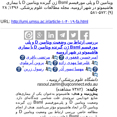
ویتامین D و پلی مورفیسم BsmI ژن گیرنده ویتامین D با بیماری
هاشیموتو در شهر ارومیه. مجله مطالعات علوم پزشکی. ۱۳۹۶; ۲۸
(۹) :۵۷۲-۵۸۱
URL:
http://umj.umsu.ac.ir/article-۱-۴۰۱۹-fa.html
بررسی ارتباط بین وضعیت ویتامین D و پلی
مورفیسم BsmI ژن گیرنده ویتامین D با بیماری
هاشیموتو در شهر ارومیه
امیرحسین فغفوری
،
مرتضی باقری
،
علیرضا مهدی زاده
،
پروین آیرملوی
*
،
مهسا تیمور آذر
،
رسول زرین
دانشگاه علوم پزشکی ارومیه ،
rasoul.zarrin@uqconnect.edu.au
چکیده:
(۷۳۸۲ مشاهده)
پیش‌زمینه و هدف:
هاشیموتو به‌عنوان یکی از بیماری‌های
شایع خودایمن تیروئیدی علت شناسی چندگانه‌ای دارد.
BsmI
D
وضعیت ویتامین
و پلی‌مورفیسم
ژن گیرنده
D
ویتامین
در ایجاد هاشیموتو مؤثر می‌باشند. هدف از انجام
D
مطالعه حاضر، بررسی ارتباط بین وضعیت ویتامین
و
BsmI
پلی‌مورفیسم
با هاشیموتو می‌باشد.