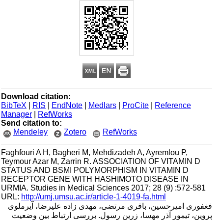
Download citation:
BibTeX
|
RIS
|
EndNote
|
Medlars
|
ProCite
|
Reference
Manager
|
RefWorks
Send citation to:
Mendeley
Zotero
RefWorks
Faghfouri A H, Bagheri M, Mehdizadeh A, Ayremlou P,
Teymour Azar M, Zarrin R. ASSOCIATION OF VITAMIN D
STATUS AND BSMI POLYMORPHISM IN VITAMIN D
RECEPTOR GENE WITH HASHIMOTO DISEASE IN
URMIA. Studies in Medical Sciences 2017; 28 (9) :572-581
URL:
http://umj.umsu.ac.ir/article-1-4019-fa.html
فغفوری امیرحسین، باقری مرتضی، مهدی زاده علیرضا، آیرملوی
پروین، تیمور آذر مهسا، زرین رسول. بررسی ارتباط بین وضعیت