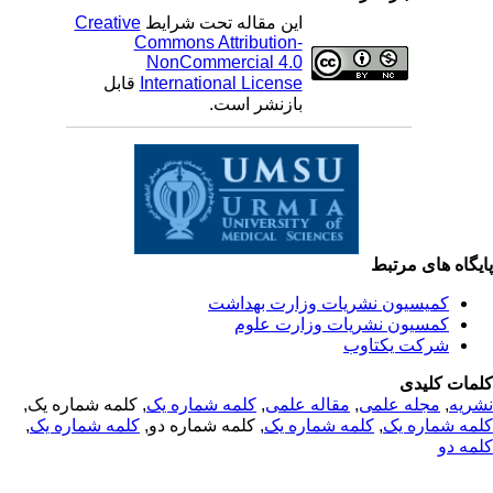
این مقاله تحت شرایط
Creative
Commons Attribution-
NonCommercial 4.0
International License
قابل
بازنشر است.
یگاه های مرتبط
کمیسیون نشریات وزارت بهداشت
کمسیون نشریات وزارت علوم
شرکت یکتاوب
مات کلیدی
ریه
,
مجله علمی
,
مقاله علمی
,
کلمه شماره یک
, کلمه شماره یک,
مه شماره یک
,
کلمه شماره یک
, کلمه شماره دو,
کلمه شماره یک
,
مه دو
© 2025 All Rights Reserved | Health Science Monitor | Designed &