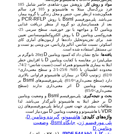
مواد و روش‌ کار
: پژوهش مورد-شاهدی حاضر شامل 105
فرد بزرگ‌سال مبتلا به هاشیموتو و 105 فرد سالم
همگون‌شده ازنظر سن، جنس و محل زندگی با گروه بیمار،
PCR-RFLP
BsmI
می‌باشد. پلی‌مورفیسم
با روش
و
بعد از همسان‌سازی دو گروه از منظر دریافت غذایی
D
ویتامین
و مواجهه با نور خورشید، سطح سرمی 25-
D
هیدروکسی ویتامین
با روش الکتروکملیومیسانس تعیین
شد. برای تجزیه‌وتحلیل داده‌ها از آزمون‌های آماری کای
اسکوئر، نسبت شانس، آنالیز واریانس، من ویتنی یو تست و
تی مستقل استفاده شده است.
D
یافته‌ها
: نتایج نشان داد که کمبود ویتامین
(
≤
20 نانوگرم بر
D
میلی‌لیتر) در مقایسه با کفایت ویتامین
با افزایش خطر
ابتلا به بیماری هاشیموتو همراه است
(نسبت شانس= 74/2،
محدوده اطمینان با 95%: 25/6-2/1 و سطح معنی‌داری=
GG
02/0)
. ژنوتیپ
در بیماران هاشیموتو فراوانی بالاتری
BsmI
دارد (سطح معنی‌داری
=
01/0). پلی‌مورفیسم‌های
بر
D
وضعیت ویتامین
اثر معنی‌داری ندارند (سطح
معنی‌داری>05/0)
BsmI
بحث و نتیجه‌گیری
: پلی‌مورفیسم
و وضعیت ویتامین
D
بر خطر ابتلا به هاشیموتو تأثیرگذار می‌باشد. لذا
مطالعات بیشتری جهت تعیین ارتباط پلی‌مورفیسم‌های ژن
D
VDR
با هاشیموتو و وضعیت ویتامین
موردنیاز است.
واژه‌های کلیدی:
هاشیموتو
،
گیرنده ویتامین D
،
پلی مورفیسم ژن
،
جایگاه BsmI
،
وضعیت
ویتامین D
متن کامل
[PDF 544 kb]
(۲۲۰۱ دریافت)