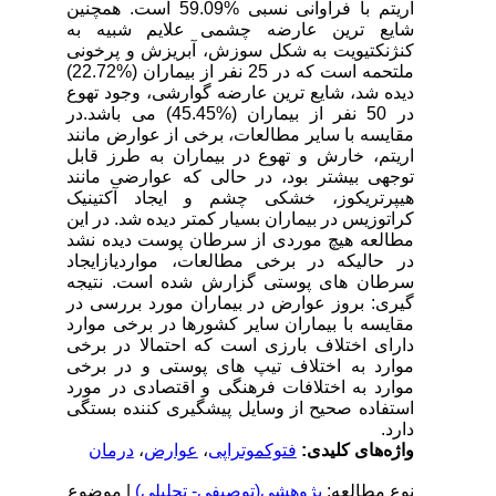
اریتم با فرآوانی نسبی %59.09 است. همچنین
شایع ترین عارضه چشمی علایم شبیه به
کنژنکتیویت به شکل سوزش، آبریزش و پرخونی
ملتحمه است که در 25 نفر از بیماران (%22.72)
دیده شد، شایع ترین عارضه گوارشی، وجود تهوع
در 50 نفر از بیماران (%45.45) می باشد.در
مقایسه با سایر مطالعات، برخی از عوارض مانند
اریتم، خارش و تهوع در بیماران به طرز قابل
توجهی بیشتر بود، در حالی که عوارضی مانند
هیپرتریکوز، خشکی چشم و ایجاد آکتینیک
کراتوزیس در بیماران بسیار کمتر دیده شد. در این
مطالعه هیچ موردی از سرطان پوست دیده نشد
در حالیکه در برخی مطالعات، مواردیازایجاد
سرطان های پوستی گزارش شده است. نتیجه
گیری: بروز عوارض در بیماران مورد بررسی در
مقایسه با بیماران سایر کشورها در برخی موارد
دارای اختلاف بارزی است که احتمالا در برخی
موارد به اختلاف تیپ های پوستی و در برخی
موارد به اختلافات فرهنگی و اقتصادی در مورد
استفاده صحیح از وسایل پیشگیری کننده بستگی
دارد.
واژه‌های کلیدی:
فتوکموتراپی
،
عوارض
،
درمان
نوع مطالعه:
پژوهشي(توصیفی- تحلیلی)
| موضوع