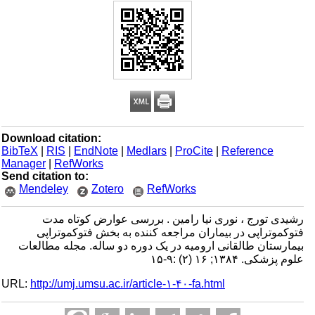
Download citation:
BibTeX
|
RIS
|
EndNote
|
Medlars
|
ProCite
|
Reference
Manager
|
RefWorks
Send citation to:
Mendeley
Zotero
RefWorks
رشیدی تورج ، نوری نیا رامین . بررسی عوارض کوتاه مدت
فتوکموتراپی در بیماران مراجعه کننده به بخش فتوکموتراپی
بیمارستان طالقانی ارومیه در یک دوره دو ساله. مجله مطالعات
علوم پزشکی. ۱۳۸۴; ۱۶ (۲) :۹-۱۵
URL:
http://umj.umsu.ac.ir/article-۱-۴۰-fa.html