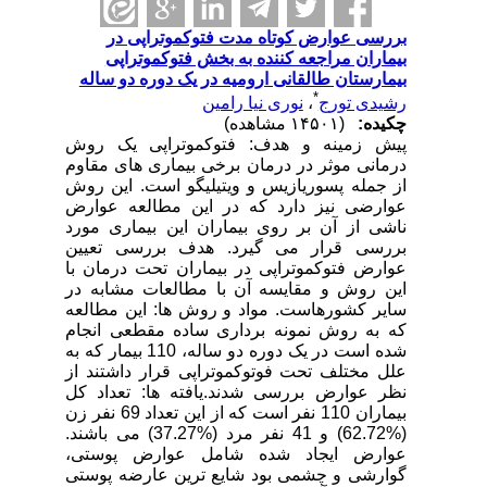
بررسی عوارض کوتاه مدت فتوکموتراپی در
بیماران مراجعه کننده به بخش فتوکموتراپی
بیمارستان طالقانی ارومیه در یک دوره دو ساله
*
رشیدی تورج
،
نوری نیا رامین
چکیده:
(۱۴۵۰۱ مشاهده)
پیش زمینه و هدف: فتوکموتراپی یک روش
درمانی موثر در درمان برخی بیماری های مقاوم
از جمله پسوریازیس و ویتیلیگو است. این روش
عوارضی نیز دارد که در این مطالعه عوارض
ناشی از آن بر روی بیماران این بیماری مورد
بررسی قرار می گیرد. هدف بررسی تعیین
عوارض فتوکموتراپی در بیماران تحت درمان با
این روش و مقایسه آن با مطالعات مشابه در
سایر کشورهاست. مواد و روش ها: این مطالعه
که به روش نمونه برداری ساده مقطعی انجام
شده است در یک دوره دو ساله، 110 بیمار که به
علل مختلف تحت فوتوکموتراپی قرار داشتند از
نظر عوارض بررسی شدند.یافته ها: تعداد کل
بیماران 110 نفر است که از این تعداد 69 نفر زن
(%62.72) و 41 نفر مرد (%37.27) می باشند.
عوارض ایجاد شده شامل عوارض پوستی،
گوارشی و چشمی بود شایع ترین عارضه پوستی