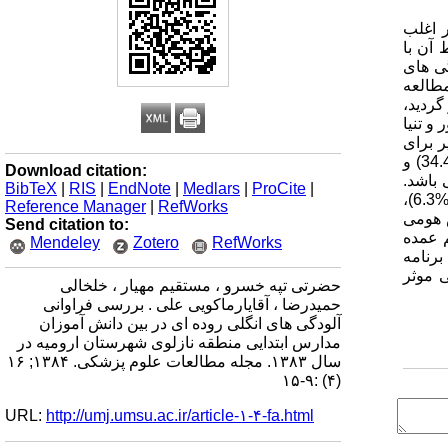
ر اغلب
 آن با
گی های
روش: در این مطالعه
سشنامه پر گردید،
و تنیا
ر برای
تجزیه و تحلیل آماری داده ها استفاده گردید . یافته ها: شیوع کلی آلودگی به تک یاخته های روده ای %29.5 که با حدود اطمینان %95 برابر%34.4) و
Download citation:
ه با حدود اطمینان %95 برابر%33.3) و (%22.6 می باشد. هیمنولپیس نانا یک مورد (%0.4)می باشد.
BibTeX
|
RIS
|
EndNote
|
Medlars
|
ProCite
|
آلودگی های تک یاخته ای به ترتیب آلودگی ژیاردیا لامبلیا ?? مورد (%10.3)، آنتامبا کلی ?? مورد (?? ?)، ژیاردیا و آنتامبا کلی ?? مورد (%6.3)،
Reference Manager
|
RefWorks
ی و بلاستوسیستیس هومی
Send citation to:
هم عمده
Mendeley
Zotero
RefWorks
برنامه
 موثر
حضرتی تپه خسرو ، مستقیم مهیار ، خلخالی
حمیدرضا ، آقایارماکویی علی . بررسی فراوانی
آلودگی های انگلی روده ای در بین دانش آموزان
مدارس ابتدایی منطقه نازلوی شهرستان ارومیه در
سال ۱۳۸۳. مجله مطالعات علوم پزشکی. ۱۳۸۴; ۱۶
(۴) :۹-۱۵
URL:
http://umj.umsu.ac.ir/article-۱-۴-fa.html