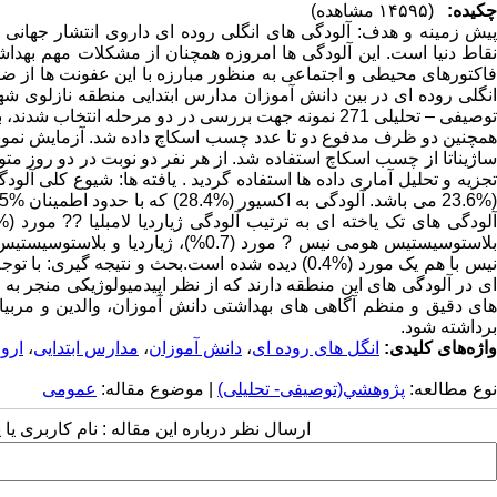
چکیده:
(۱۴۵۹۵ مشاهده)
پیش زمینه و هدف: آلودگی های انگلی روده ای داروی انتشار جهانی 
نقاط دنیا است. این آلودگی ها امروزه همچنان از مشکلات مهم بهدا
فاکتورهای محیطی و اجتماعی به منظور مبارزه با این عفونت ها از ض
همچنین دو ظرف مدفوع دو تا عدد چسب اسکاچ داده شد. آزمایش نمونه 
ساژیناتا از چسب اسکاچ استفاده شد. از هر نفر دو نوبت در دو روز م
نیس با هم یک مورد (%0.4) دیده شده است.بحث و نتیجه
ای در آلودگی های این منطقه دارند که از نظر اپیدمیولوژیکی منجر به
های دقیق و منظم آگاهی های بهداشتی دانش آموزان، والدین و مربی
برداشته شود.
واژه‌های کلیدی:
انگل های روده ای
،
دانش آموزان
،
مدارس ابتدایی
،
ارو
نوع مطالعه:
پژوهشي(توصیفی- تحلیلی)
| موضوع مقاله:
عمومى
ارسال نظر درباره این مقاله : نام کاربری ی