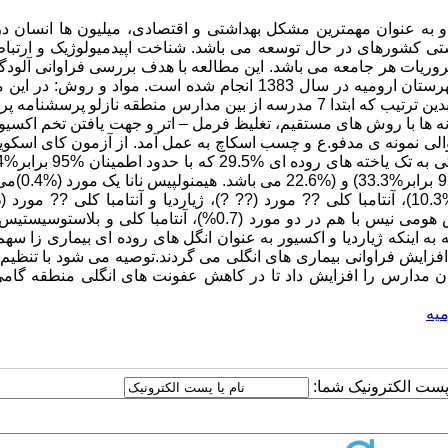
و به عنوان مهمترین مشکل بهداشتی و اقتصادی، میلیون ها انسان د
شتی کشورهای در حال توسعه می باشد. شناخت اپیدمیولوژیک و ارتباط
روریات هر جامعه می باشد. این مطالعه با هدف بررسی فراوانی آلود
انگلی روده ای در بین دانش آموزان مدارس ابتدایی منطقه نازلوی شهرستان ارومیه در سال 1383 انجام شده است. مواد و 
توصیفی – تحلیلی 271 نمونه جهت بررسی در دو مرحله انتخاب شدند، بدین ترتیب که ابتدا 7 مدرسه از بین مدارس منطقه نازلو پر
ها با روش های مستقیم، تغلیظ فرمل – اتر و جهت یافتن تخم اکسیور 
توالی نمونه ی مدفو.ع و چسب اسکاچ به عمل آمد. از آزمون کای اسکوی
(%23.6 می باشد. آلودگی به اکسیور (%28.4) ک
بلاستوسیستیس هومی نیس ? مورد (0.7%)، ژیاردیا و بلاستوسیستیس هومی نیس با هم در دو مورد (0.7%)، آنتامبا کل
 گیری: با توجه به اینکه ژیاردیا و اکسیور به عنوان انگل های روده ای بیماری زا س
 افزایش فراوانی بیماری های انگلی می گردند.توصیه می شود با تنظیم 
ان مدارس را افزایش داد تا در کاهش عفونت های انگلی منطقه گامی
میه
ا پست الکترونیک شما: