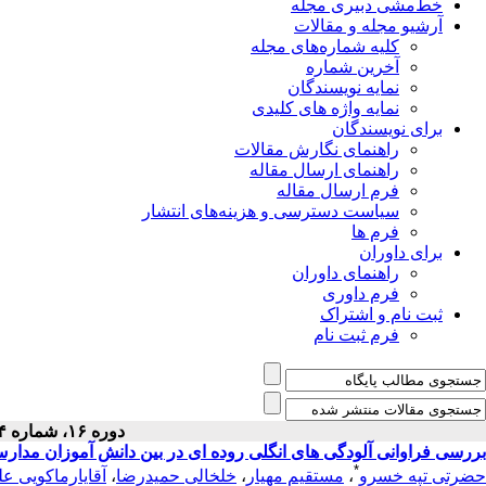
خط‌مشی دبیری مجله
آرشیو مجله و مقالات
کلیه شماره‌های مجله
آخرین شماره
نمایه نویسندگان
نمایه واژه های کلیدی
برای نویسندگان
راهنمای نگارش مقالات
راهنمای ارسال مقاله
فرم ارسال مقاله
سیاست دسترسی و هزینه‌های انتشار
فرم ها
برای داوران
راهنمای داوران
فرم داوری
ثبت نام و اشتراک
فرم ثبت نام
دوره ۱۶، شماره ۴ - ( دى ۱۳۸۴ )
بررسی فراوانی آلودگی های انگلی روده ای در بین دانش آموزان مدارس ا
*
حضرتی تپه خسرو
،
مستقیم مهیار
،
خلخالی حمیدرضا
،
آقایارماکویی ع