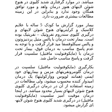
می­باشد. در موارد گرفتاری شدید کلیوی در هنوخ
شوئن لاینه­ای هنوز درمان واهد و مورد توافق
همگان وجود ندارد و بنابراین در این زمینه
مطالعات بیشتری ضرورت دارد.
بیمار مورد گزارش ما کودک 5 ساله با علایم
کلاسیک و کرایتری­های هنوخ شوئن لاینه­ای و
درگیری کلیوی سندروم نفروتیک – نفریتیک بوده
است. بیمار تحت درمان با پالس متیل پردنیزوتون
و پالس سیکلوفسفا مید قرار گرفت و با توجه به
عدم پاسخ مناسب به درمان فوق، بیمار تحت
درمان با (مایکوفنولیت مافتیل) سلسپت قرار
گرفت و پاسخ مناسب حاصل شد.
بکارگیری (مایکوفنولیت مافتیل) سلسپت در
درمان گلومرونفریت­های مزمن و بیماری­های خود
ایمنی (همانند لوپوس ووازکولیت­ها) یک درمان
امیدوار کننده محسوب می­شود، ولی مطالعات در
زمینه استفاده از آن در درمان درگیری کلیوی
هنوخ شوئن لاینه­ای بسیار محدود می­باشد. در اینجا
درمان موقیت آمیز سلسپت (مایکوفنولیت
مافتیل) در درگیری شدید کلیوی هنوخ شوئن لاینه­
ای گزارش می­شود.