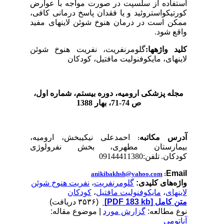
استفاده از سلسپت در صورت مواجه با عوارض
کورتیکواستروئید و یا فقدان پاسخ درمانی کافی،
ممکن است در درمان هنوخ شوئن لاینه­ای مفید
واقع شود.
کلید واژه­ها
:
گلومرنفریت، نفریت هنوخ شوئن
لاینه­ای، مایکوفنولیت مافتیل، کودکان
مجله پزشکی ارومیه، دوره بیستم، شماره‌ اول،
ص 74-71، بهار 1388
آدرس مکاتبه
احمدعلی نیکی­بخش، ارومیه،
:
بیمارستان مطهری، بخش نفرولوژی
کودکان.
تلفن:09144411380
Email
anikibakhsh@yahoo.com
:
واژه‌های کلیدی:
گلومرنفریت
،
نفریت هنوخ شوئن
لاینه­ای
،
مایکوفنولیت مافتیل
،
کودکان
متن کامل
[PDF 183 kb]
(۳۵۳۶ دریافت)
نوع مطالعه:
گزارش مورد
| موضوع مقاله:
آناتومی