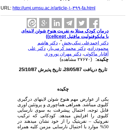
URL:
http://umj.umsu.ac.ir/article-۱-۳۹۹-fa.html
درمان کودک مبتلا به نفریت هنوخ شوئن لاینه‌ای
با مایکوفنولیت مافتیل cellcept))
*
دکتر احمدعلی نیکی‌بخش
،
دکتر هاشم
محمودزاده
،
دکتر محمد کرمی‌یار
،
دکتر علی
آقایار ماکوئی
،
دکتر مهران نوروزی
چکیده:
(۲۷۶۷۰ مشاهده)
تاریخ دریافت 28/05/87، تاریخ پذیرش 25/10/87
چکیده
یکی از عوارض مهم هنوخ شوئن لاینه­ای درگیری
کلیوی
می­
باشد. همراهی هماچوری و پروتئین اوری
قابل توجه، احتمال پیشرفت به سوی نارسایی
کلیوی را افزایش می­دهد. کودکانی که ترکیب
نفروتیک – نفریتیک را از خود نشان می­دهند در
50% موارد با احتمال نارسایی مزمن کلیه همراه