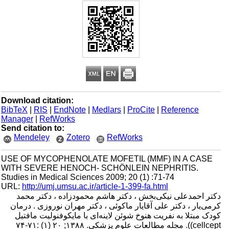
Download citation:
BibTeX
|
RIS
|
EndNote
|
Medlars
|
ProCite
|
Reference
Manager
|
RefWorks
Send citation to:
Mendeley
Zotero
RefWorks
USE OF MYCOPHENOLATE MOFETIL (MMF) IN A CASE
WITH SEVERE HENOCH- SCHÖNLEIN NEPHRITIS.
Studies in Medical Sciences 2009; 20 (1) :71-74
URL:
http://umj.umsu.ac.ir/article-1-399-fa.html
دکتر احمدعلی نیکی‌بخش ، دکتر هاشم محمودزاده ، دکتر محمد
کرمی‌یار ، دکتر علی آقایار ماکوئی ، دکتر مهران نوروزی . درمان
کودک مبتلا به نفریت هنوخ شوئن لاینه‌ای با مایکوفنولیت مافتیل
cellcept)). مجله مطالعات علوم پزشکی. ۱۳۸۸; ۲۰ (۱) :۷۱-۷۴