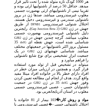
هر 1000 کودک تازه متولد شده را تحت تاثیر قرار
می­دهد. حداقل 50 درصد از ناشنوایی­ها ارثی بوده و
تقریبا نیمی از ناشنوایی­های ارثی به­صورت جسمی
مغلوب غیرسندرومی می­باشد. صدها ژن در بروز
ناشنوایی سندرمی و غیرسندرومی دخیل هستند.
اختلال شنوایی غیرسندرومی
از طریق
DFNB1
جهش در ژن
(
)، رایج­ترین
Gap Junction Beta 2
GJB2
دلیل ناشنوایی غیرسندرومی به­صورت جسمی
مغلوب می­باشد. گرچه چندین جهش در ژن
GJB2
شناسایی شده است، جهش نقطه ای
35
delG
مسئول بروز اکثر ناشنوایی­ها در جمعیت­های مختلف
می­باشد. شناسایی جهش­های ژن
در یک
GJB2
جمعیت ابزار تشخیصی برای نوع شایع ناشنوایی
را فراهم می­آورد و
می­تواند در تشخیص قبل از تولد مورد استفاده
قرار گیرد. و هم­چنین در ارزیابی میزان خطر در
افراد دارای خطر بالا در خانواده افراد میتلا مفید
واقع گردد. هدف از انجام این مطالعه تعیین کردن
وفور جهش
35 در ژن
در جمعیت
GJB2
delG
ناشنوایان حسی - عصبی غیرسندرومی جسمی
مغلوب در استان آذربایجان­غربی بود.
مواد و روش کار:
�
103 بیمار از 81 خانواده با
اختلال ناشنوایی حسی –
عصبی غیرسندرومی با
�