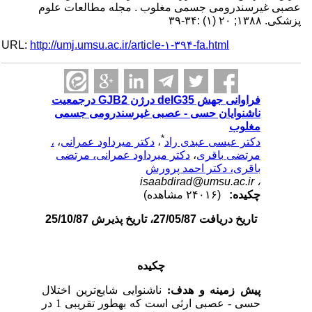
عصبی غیرسندرومی جسمی مغلوب . مجله مطالعات علوم
پزشکی. ۱۳۸۸; ۲۰ (۱) :۳۴-۳۹
URL:
http://umj.umsu.ac.ir/article-۱-۳۹۴-fa.html
فراوانی جهش delG35 درژن GJB2 درجمعیت
ناشنوایان حسی - عصبی غیرسندرومی جسمی
مغلوب
*
دکتر عیسی عبدی راد
،
دکتر میرداود عمرانی
،
،
مرتضی باقری
،
دکتر میرداود عمرانی، مرتضی
باقری، دکتر احمد پرورش
isaabdirad@umsu.ac.ir
،
چکیده:
(۲۴۰۱۶ مشاهده)
تاریخ دریافت 27/05/87، تاریخ پذیرش 25/10/87
چکیده
پیش زمینه و هدف:
ناشنوایی شایع
ترین اختلال
حسی - عصبی ارثی است که به­طور تقریبی 1 در