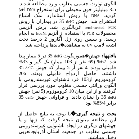
الگوی توارث جسمی مغلوب وارد مطالعه شدند.
5-3 میلی­لیتر خون محیطی برای استخراج
اخذ
DNA
گردید.
با روش استاندارد نمک اشباع
DNA
استخراج شد. جهش
35 در بیماران با روش
delG
غربالگری شد. برش آنزیمی
semi-nested PCR
محصولات
با استفاده از آنزیم
به انجام
EcoNI
PCR
رسید. و سپس روی ژل آگاروز 2 درصد تحت
اشعه لامپ
به مشاهده
باندها پرداخته شد.
�
UV
یافته­ها:
جهش
هموزیگوت
35 در 5 بیمار پیدا
delG
�
شد. 67% (69 نفر از 103 بیمار) تک گیر و 33%
فامیلی بودند. 4 نفر از 5 بیمار که جهش
35
delG
داشتند، حاصل ازدواج فامیلی بودند. 206
کروموزوم از103 فرد ناشنوای غیرسندرومی با
الگوی وراثتی جسمی مغلوب مورد بررسی قرار
گرفتند و از این میان 10 کروموزوم (5 نفر) جهش
35 را نشان دادند. و فراوانی جهش
35
delG
delG
برابر 85/4% بود.
بحث و نتیجه گیری
:
�
با توجه به نتایج حاصل از
این مطالعه می­توان نتیجه گرفت که ژن­ها و یا
جهش­های دیگری در ایجاد ناشنوایی غیرسندرومی
جسمی مغلوب در جمعیت استان آذربایجان­غربی
دخیل می­باشند.