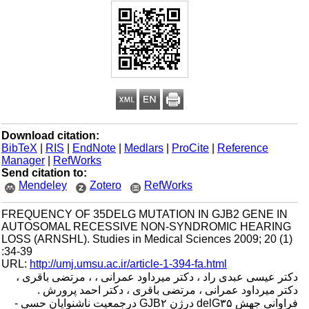
Download citation:
BibTeX
|
RIS
|
EndNote
|
Medlars
|
ProCite
|
Reference
Manager
|
RefWorks
Send citation to:
Mendeley
Zotero
RefWorks
FREQUENCY OF 35DELG MUTATION IN GJB2 GENE IN
AUTOSOMAL RECESSIVE NON-SYNDROMIC HEARING
LOSS (ARNSHL). Studies in Medical Sciences 2009; 20 (1)
:34-39
URL:
http://umj.umsu.ac.ir/article-1-394-fa.html
دکتر عیسی عبدی راد ، دکتر میرداود عمرانی ، ، مرتضی باقری ،
دکتر میرداود عمرانی ، مرتضی باقری ، دکتر احمد پرورش .
فراوانی جهش delG۳۵ درژن GJB۲ درجمعیت ناشنوایان حسی -