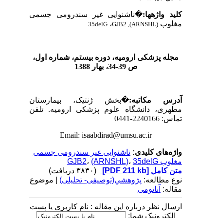
کلید واژه­ها:
�
ناشنوایی غیر سندرومی جسمی
مغلوب
،
35delG
GJB2 ,(ARNSHL)
مجله پزشکی ارومیه، دوره بیستم، شماره‌ اول،
ص 39-34، بهار 1388
آدرس مکاتبه:
�
بخش ژنتیک، بیمارستان
مطهری، دانشگاه علوم پزشکی ارومیه. تلفن
تماس: 2240166-0441
Email: isaabdirad@umsu.ac.ir
واژه‌های کلیدی:
ناشنوایی غیر سندرومی جسمی
مغلوب GJB2
35delG
،
(ARNSHL)
،
متن کامل
[PDF 211 kb]
(۳۸۳۰ دریافت)
نوع مطالعه:
پژوهشي(توصیفی- تحلیلی)
| موضوع
مقاله:
آناتومی
ارسال نظر درباره این مقاله : نام کاربری یا پست
الکترونیک شما: