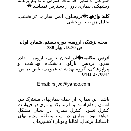
همراهی با سایر اقدامات کنترلی و تداوم برنامه
ریشه­کنی بیماری دور از دسترس نمی­باشد.
�
کلید واژه­ها:
�
بروسلوز، ایمن سازی، اثر بخشی،
تحلیل هزینه - اثربخشی
مجله پزشکی ارومیه، دوره بیستم، شماره‌ اول،
ص 20-13، بهار 1388
آدرس مکاتبه:
�
آذربایجان غربی، ارومیه، جاده
سرو، پردیس نازلو، دانشکده بهداشت و
پیراپزشکی، گروه بهداشت عمومی، تلفن تماس:
2770047-0441
Email: rsljvd@yahoo.com
باشد. این بیماری از جمله بیماری­های مشترک بین
انسان و دام است و تا زمانی­که بیماری در حیوانات
کنترل نشود، کنترل بیماری در انسان مشکل
خواهد بود. بیماری در سه منطقه مدیترانه­ای
(اسپانیا، پرتقال، ایتالیا و یونان) کشورهای