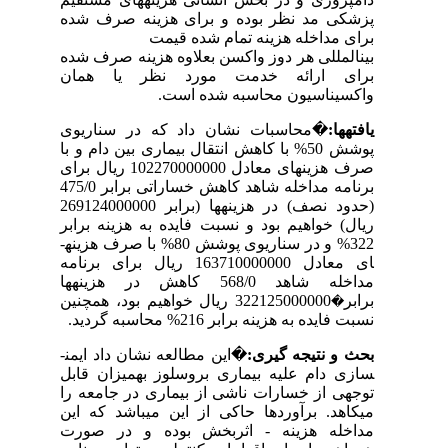
پزشکی مد نظر بوده و برای هزینه صرف شده
برای مداخله هزینه تمام شده قیمت
بین­المللی هر دوز واکسن بعلاوه هزینه صرف شده
برای ارائه خدمت مورد نظر یا همان
واکسیناسیون محاسبه شده است.
یافته­ها:
�
محاسبات نشان داد که در سناریوی
پوشش 50% با کاهش انتقال بیماری بین دام و با
صرف هزینه­ای معادل
102270000000
ریال برای
برنامه مداخله شاهد
کاهش خساراتی برابر 475/0
(حدود نصف) در هزینه
­ها
(برابر 269124000000
ریال) خواهیم بود و نسبت فایده به هزینه برابر
322%
و در سناریوی پوشش 80% با صرف هزینه­
ای معادل 163710000000 ریال برای برنامه
مداخله شاهد 568/0 کاهش در هزینه­ها
برابر
322125000000 ریال
خواهیم بود
، هم­چنین
�
نسبت فایده به هزینه برابر 216% محاسبه گردید.
بحث و نتیجه گیری:
�
این مطالعه نشان داد ایمن­
سازی دام علیه بیماری بروسلوز به­میزان قابل
توجهی از خسارات ناشی از بیماری در جامعه را
می­کاهد. برآوردها حاکی از این می­باشد که این
مداخله هزینه - اثربخش بوده و در صورت