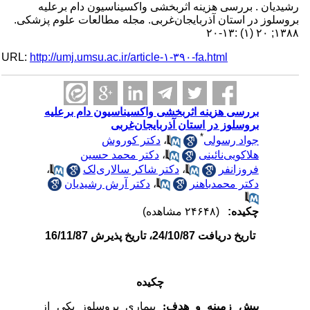
رشیدیان . بررسی هزینه اثربخشی واکسیناسیون دام برعلیه
بروسلوز در استان آذربایجان‌غربی. مجله مطالعات علوم پزشکی.
۱۳۸۸; ۲۰ (۱) :۱۳-۲۰
URL:
http://umj.umsu.ac.ir/article-۱-۳۹۰-fa.html
بررسی هزینه اثربخشی واکسیناسیون دام برعلیه
بروسلوز در استان آذربایجان‌غربی
*
جواد رسولی
،
دکتر کوروش
هلاکویی‌نائینی
،
دکتر محمد حسین
فروزانفر
،
دکتر شاکر سالاری‌لک
،
دکتر محمدباهنر
،
دکتر آرش رشیدیان
چکیده:
(۲۴۶۴۸ مشاهده)
تاریخ دریافت 24/10/87، تاریخ پذیرش 16/11/87
چکیده
پیش زمینه و هدف:
بیماری بروسلوز یکی از