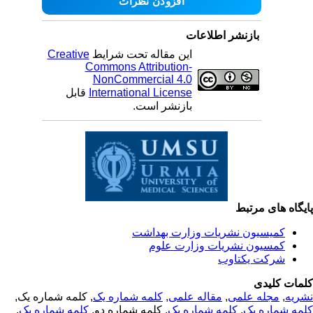
بازنشر اطلاعات
این مقاله تحت شرایط
Creative
Commons Attribution-
NonCommercial 4.0
International License
قابل
بازنشر است.
یگاه های مرتبط
کمیسیون نشریات وزارت بهداشت
کمسیون نشریات وزارت علوم
شرکت یکتاوب
مات کلیدی
ریه
,
مجله علمی
,
مقاله علمی
,
کلمه شماره یک
, کلمه شماره یک,
مه شماره یک
,
کلمه شماره یک
, کلمه شماره دو,
کلمه شماره یک
,