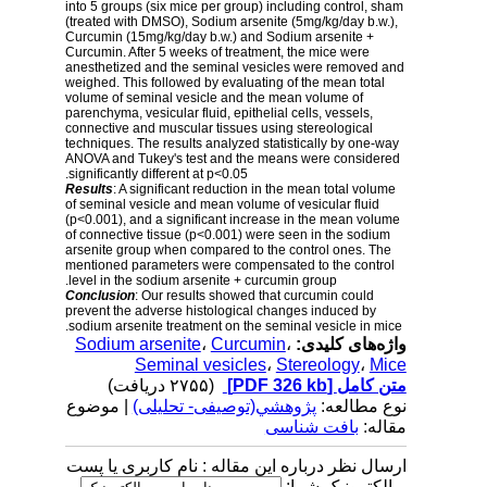
into 5 groups (six mice per group) including control, sham
(treated with DMSO), Sodium arsenite (5mg/kg/day b.w.),
Curcumin (15mg/kg/day b.w.) and Sodium arsenite +
Curcumin. After 5 weeks of treatment, the mice were
anesthetized and the seminal vesicles were removed and
weighed. This followed by evaluating of the mean total
volume of seminal vesicle and the mean volume of
parenchyma, vesicular fluid, epithelial cells, vessels,
connective and muscular tissues using stereological
techniques. The results analyzed statistically by one-way
ANOVA and Tukey's test and the means were considered
significantly different at p<0.05.
Results
: A significant reduction in the mean total volume
of seminal vesicle and mean volume of vesicular fluid
(p<0.001), and a significant increase in the mean volume
of connective tissue (p<0.001) were seen in the sodium
arsenite group when compared to the control ones. The
mentioned parameters were compensated to the control
level in the sodium arsenite + curcumin group.
Conclusion
: Our results showed that curcumin could
prevent the adverse histological changes induced by
sodium arsenite treatment on the seminal vesicle in mice.
Sodium arsenite
،
Curcumin
،
واژه‌های کلیدی:
Seminal vesicles
،
Stereology
،
Mice
(۲۷۵۵ دریافت)
[PDF 326 kb]
متن کامل
نوع مطالعه:
پژوهشي(توصیفی- تحلیلی)
| موضوع
مقاله:
بافت شناسی
ارسال نظر درباره این مقاله : نام کاربری یا پست
الکترونیک شما: