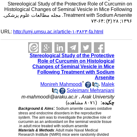
Stereological Study of the Protective Role of Curcumin on
Histological Changes of Seminal Vesicle in Mice Following
Treatment with Sodium Arsenite. مجله مطالعات علوم پزشکی.
۱۳۹۶; ۲۸ (۴) :۶۴-۷۳
URL:
http://umj.umsu.ac.ir/article-۱-۳۸۲۳-fa.html
Stereological Study of the Protective
Role of Curcumin on Histological
Changes of Seminal Vesicle in Mice
Following Treatment with Sodium
Arsenite
*
Monireh Mahmoodi
،
Malek
Soleimani Mehranjani
m-mahmoodi@araku.ac.ir
Arak University ،
چکیده:
(۸۰۷۱ مشاهده)
:
Background & Aims
Sodium arsenite causes oxidative
stress and endocrine disorders in the reproductive
system. The aim was to investigate the protective role of
curcumin as an antioxidant on the seminal vesicle tissue
in adult mice treated with sodium arsenite.
Materials & Methods
: Adult male Naval Medical
Research Institute (NMRI) mice were randomly divided