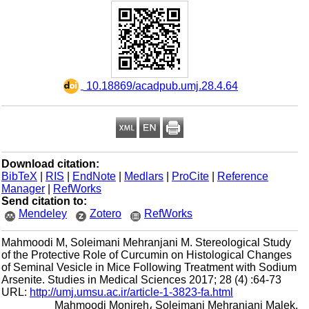
‎ 10.18869/acadpub.umj.28.4.64
Download citation:
BibTeX
|
RIS
|
EndNote
|
Medlars
|
ProCite
|
Reference
Manager
|
RefWorks
Send citation to:
Mendeley
Zotero
RefWorks
Mahmoodi M, Soleimani Mehranjani M. Stereological Study
of the Protective Role of Curcumin on Histological Changes
of Seminal Vesicle in Mice Following Treatment with Sodium
Arsenite. Studies in Medical Sciences 2017; 28 (4) :64-73
URL:
http://umj.umsu.ac.ir/article-1-3823-fa.html
Mahmoodi Monireh، Soleimani Mehranjani Malek.