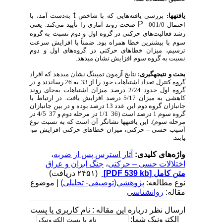
t
یافته‏‏ها:
بررسی یافته‌هایی که با شاخص
به
دست آمد، با
P
احتمال 001/0
صحت روند آماری را تأیید می‌کند.
یعنی
رشد فعالیت
های حرکتی در گروه اول و دوم نسبت به گروه
سوم با بیشترین خطا همراه بود. ضمناً با افزایش سرعت
ترسیم، میزان خطاهای حرکتی در گروه‌های اول و دوم
نسبت به گروه سوم افزایش نشان می­دهد.
بحث و نتیجه‏گیری:
نتایج آزمون تمپینگ نشان می­دهد که افراد
گروه کنترل تعداد اشتباهات خود را از 33 به 26 رساندند و در
گروه اول حدود 2/24 درصد میزان اشتباهات به‌جای روند
کاهشی به میزان 5/17 درصد افزایش یافت. در ارتباط با
جانبازان گروه دوم این عدد 13 درصد بوده و در بین جانبازان
گروه سوم 1 درصد است (36
1/1 در مرحله دوم و 37
4/5 در
مرحله سوم). این یافته­ها نشانگر آن است که به نسبت نوع
آسیب حسی
–
حرکتی، میزان خطاهای حرکتی افزایش می­
یابند.
واژه‌های کلیدی:
آثار استرس پس از ضربه
،
اختلالات حسی – حرکتی
،
جنگ ایران و عراق
متن کامل
[PDF 539 kb]
(۲۴۵۱ دریافت)
نوع مطالعه:
پژوهشي(توصیفی- تحلیلی)
| موضوع
مقاله:
روانشناسی
ارسال نظر درباره این مقاله : نام کاربری یا پست
الکترونیک شما: