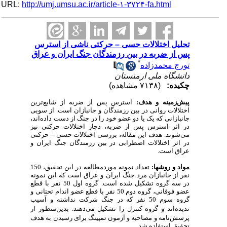
URL:
http://umj.umsu.ac.ir/article-۱-۳۷۲۴-fa.html
تحلیل اختلالات حسی – حرکتی ناشی از استرس
پس از ضربه در بین رزمندگان جنگ ایران و عراق
*
تورج محمدزاده
دانشگاه ملی ارمنستان
چکیده:
(۷۱۳۸ مشاهده)
پیش‌زمینه و هدف:
استرس پس از ضربه از شایع‌ترین
اختلالات روانی در بین رزمندگان و جانبازان است. از سویی
جانبازانی که یک یا دو عضو خود را در جنگ از دست داده‌اند،
در اثر استرس پس از ضربه، دچار اختلالات حرکتی نیز
می‌شوند. هدف این مقاله، بررسی اختلالات حسی
–
حرکتی
در اثر اختلالات اضطرابی در بین رزمندگان جنگ ایران و
عراق است.
مواد و روش‏ها:
تعداد نمونه موردمطالعه در این تحقیق، 150
نفر از جانبازان مرد جنگ ایران و عراق است که این نمونه
در سه گروه تشکیل شده است. گروه اول 50 نفر با قطع
عضو فوقانی، گروه دوم 50 نفر با قطع عضو اندام تحتانی و
گروه سوم 50 نفر که در جنگ شرکت نداشته و آسیب
ندیده‌اند و گروه کنترل را تشکیل
می‌دهند. بدین
منظور از
پرسش‌نامه
و مصاحبه و آزمون تمپینگ برای رسیدن به هدف
تحقیق استفاده شد.