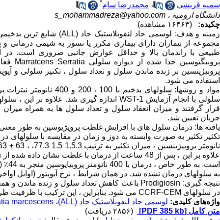
*
سمیه قریشی
،
محمدرضا سام
دانشگاه ارومیه ،
s_mohammadreza@yahoo.com
چکیده:
(۱۶۴۶۳ مشاهده)
مجموعه از بیماران دارای بیماری مکرر یا نسوز به شیمی درمانی و پی
طبیعی با راندمان بالا و حداقل عوارض جانبی ضروری است. در این
پروبیگی
استفاده می شود.
جریان تعیین شد.
یافته ها: درمان سلول های با افزایش غلظت پرویژیوسین به طور معن
به سلولهای درمان نشده شد. در همان شرایط ، نرخ آپوپتوز (اوایل اواخر) در غلظت های پرهی
نتیجه گیری: Prodigiosin باعث کاهش تعداد سلول و ز
در سلولهای CCRF-CEM می شود. بنابراین ، این ترکیب با ظرفیت طرفدار آپوپتوز بالا نشان دهنده یک عامل ضد لوسمی جذاب در ALL است.
واژه‌های کلیدی:
لوسمی حاد لنفوبلاستیک حاد (ALL)
،
atia marcescens
متن کامل
[PDF 385 kb]
(۲۸۵۶ دریافت)