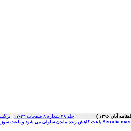
جلد ۲۸ شماره ۸ صفحات ۲۴-۱۷
|
برگشت
درمان با 2-متیل - 3-پنتیل-6-متیوکسی پروینژینین جدا شده از Serratia marcescens باعث کاهش زنده ماندن سلولی می شود و باع