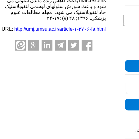
marcescens باعث کاهش زنده ماندن سلولی می
شود و باعث سوزش سلولهای لوسمی لنفوبلاستیک
حاد لنفوبلاستیک می شود.. مجله مطالعات علوم
پزشکی. ۱۳۹۶; ۲۸ (۸) :۱۷-۲۴
URL:
http://umj.umsu.ac.ir/article-۱-۳۷۰۶-fa.html
.