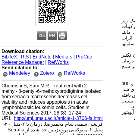
 حاد (ALL) شایع ترین بدخیمی در جهان است. با وجود پیشرفت در درمان بیماران مبتلا به ALL ، یک زیر
رکیبات
مانند
ررسی اثرات
ویی برای کلیه سلولها
Download citation:
فتند و میزان تکثیر
BibTeX
|
RIS
|
EndNote
|
Medlars
|
ProCite
|
بوزین تحت درمان
Reference Manager
|
RefWorks
ده از روش رنگ آمیزی trypan آبی و سیتومتر سنج
Send citation to:
Mendeley
Zotero
RefWorks
تکثیر تکثیر به صورت وابسته به دوز و زمان در مقایسه با سلولهای درمان نشده است. به طور خاص ، پس از 72 ساعت درمان با 100 ، 200 و 400
Ghoreishi S, Sam M R. Treatment with 2-
ه اندازه گیری شد.
methyl- 3-pentyl-6-methoxyprodiginine isolated
دوز کاهش یافته
from serracia marcescens decreases cell
اندن به ترتیب نسبت
viability and induces appoptosis in acute
lymphoblaastic leukemia cells. Studies in
آپوپتوز
Medical Sciences 2017; 28 (8) :17-24
URL:
http://umj.umsu.ac.ir/article-1-3706-fa.html
قریشی سمیه، سام محمدرضا. درمان با ۲-متیل - ۳-
پنتیل-۶-متیوکسی پروینژینین جدا شده از Serratia