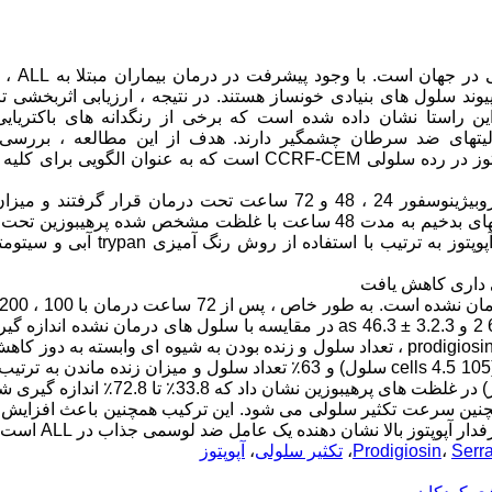
زمینه و هدف: لوسمی حاد لنفوبلاستیک
وند سلول های بنیادی خونساز هستند. در نتیجه ، ارزیابی اثربخشی ت
 راستا نشان داده شده است که برخی از رنگدانه های باکتریایی 
وسین جدا شده از دیواره سلولی Marratcens Serratia فعالیتهای ضد سرطان چشمگیر دارند. هدف از این مطالعه ، ب
پروبیژینسین بر زنده ماندن سلول و تعداد سلول ، تکثیر سلولی و آپوپتوز در رده سلولی CCRF-CEM است که به عنوان الگ
مواد و روشها: سلولهای بدخیم با 100 ، 200 و 400 نانومتر نیترات پروبیژینوسفور 24 ، 48 و 72 ساعت تحت درمان قرار گر
سلولی با انجام آزمایش WST-1 اندازه گیری شد. علاوه بر این ، سلولهای بدخیم به مدت 48 ساعت با غلظت مشخص شده پرهی
قرار گرفتند و میزان انعقاد سلول و تعداد سلول ها به همراه میزان آپوپتوز به ترتیب با استفا
ی داری کاهش یافت
نانومتر پروبیژینسین ، میزان تکثیر به ترتیب 1.5.3 1.5 77.3، ، 63 ± 63 2 و 3.2.3 ± 46.3 as در مقایسه با سلول های درمان نشد
علاوه بر این ، پس از 48 ساعت از درمان با غلظت نشان داده شده از prodigiosin ، تعداد سلول و زنده بودن به شیوه ای وابسته به 
است. به طور خاص ، درمان با 400 نانومتر پروبیایوسین منجر به 44٪ (105 cells 4.5 سلول) و 63٪ تعداد سلول و میزان زنده م
بوزین نشان داد که 33.8٪ تا 72.8٪ اندازه گیری شد.
نده ماندن و همچنین سرعت تکثیر سلولی می شود. این ترکیب همچنین باعث افزایش 
Serr
،
Prodigiosin
،
تکثیر سلولی
،
آپوپتوز