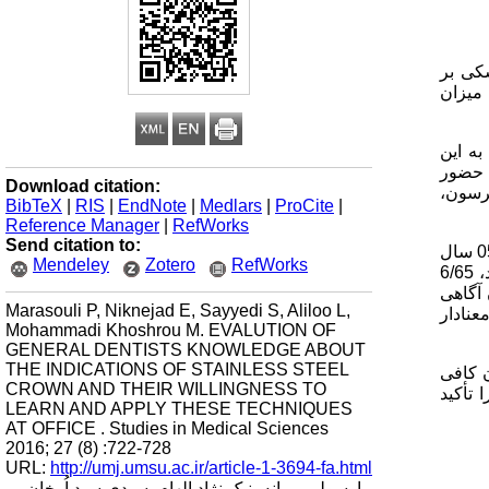
کی بر
 میزان
ه این
 حضور
Download citation:
رسون،
BibTeX
|
RIS
|
EndNote
|
Medlars
|
ProCite
|
Reference Manager
|
RefWorks
Send citation to:
: 128 دندان‌پزشک شامل 80 مرد و 48 زن با میانگین سنی 66/42 سال در مطالعه شرکت کردند. میانگین زمان فراغت از تحصیل 05/15 سال
Mendeley
Zotero
RefWorks
بود. در حیطه آگاهی 14 سؤال مطرح گردید، طبق نتیجه به‌دست‌آمده 4/34 درصد (44 نفر) از دندان‌پزشکان دارای سطح آگاهی متوسط بودند، 6/65
 آگاهی
Marasouli P, Niknejad E, Sayyedi S, Aliloo L,
عنادار
Mohammadi Khoshrou M. EVALUTION OF
GENERAL DENTISTS KNOWLEDGE ABOUT
THE INDICATIONS OF STAINLESS STEEL
ن کافی
CROWN AND THEIR WILLINGNESS TO
 تأکید
LEARN AND APPLY THESE TECHNIQUES
AT OFFICE . Studies in Medical Sciences
2016; 27 (8) :722-728
URL:
http://umj.umsu.ac.ir/article-1-3694-fa.html
مارسولی پیمانه، نیک نژاد الهام، سیدی سید اُرخان،