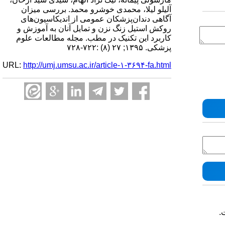
آلیلو لیلا، محمدی خوشرو محمد. بررسی میزان
آگاهی دندان‌پزشکان عمومی از اندیکاسیون‌های
روکش استیل زنگ نزن و تمایل آنان به آموزش و
کاربرد این تکنیک در مطب. مجله مطالعات علوم
پزشکی. ۱۳۹۵; ۲۷ (۸) :۷۲۲-۷۲۸
URL:
http://umj.umsu.ac.ir/article-۱-۳۶۹۴-fa.html
.