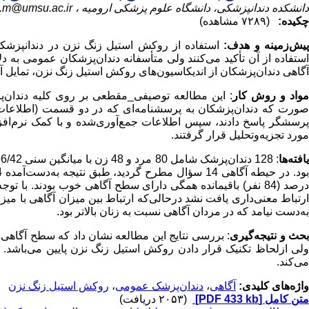
دانشکده دندانپزشکی، دانشگاه علوم پزشکی ارومیه ،
m@umsu.ac.ir
چکیده:
(۷۲۸۹ مشاهده)
پیش‌زمینه و هدف:
استفاده از روکش استیل زنگ نزن در دندانپزشک
استفاده از آن تأکید می‌کنند ولی متأسفانه دندان‌پزشکان عمومی به 
آگاهی دندان‌پزشکان از اندیکاسیون‌های روکش استیل زنگ نزن، تمایل 
واد و روش‌ کار
: این مطالعه توصیفی_مقطعی بر روی کلیه دندان‌پ
صورت که دندان‌پزشکان به پرسشنامه‌ای که در دو قسمت (اطلاعا
رسشگر پاسخ دادند، سپس اطلاعات جمع‌آوری‌شده و با کمک نرم‌افز
مورد تجزیه‌و‌تحلیل قرار گرفتند.
افته‌ها
درصد (84 نفر) باقیمانده همگی دارای سطح آگاهی خوب بودند. با
ارتباط معنی‌داری یافت نشد درحالی‌که ارتباط بین میزان آگاهی با میز
به‌دست نیامد که در مردان آگاهی نسبت به زنان بالاتر بود.
حث و نتیجه‌گیری
: بررسی نتایج این مطالعه نشان داد که سطح آگاهی
ولی ازلحاظ تکنیک قرار دادن روکش استیل زنگ نزن پایین می‌باشد. ل
می‌کند.
واژه‌های کلیدی:
آگاهی
،
دندان‌پزشک عمومی
،
روکش استیل زنگ نزن
متن کامل
[PDF 433 kb]
(۲۰۵۳ دریافت)