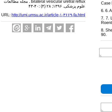
bilateral vesicular uretral reflux . مجله مطالعات
Case 
علوم پزشکی. ۱۳۹۶; ۲۸ (۴) :۴۰-۴۳
6. 6. 
URL:
http://umj.umsu.ac.ir/article-۱-۳۶۶۹-fa.html
7. 7.
Roent
8. Sh
90.