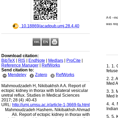
A-6 –mo
was req
‎ 10.18869/acadpub.umj.28.4.40
Download citation:
BibTeX
|
RIS
|
EndNote
|
Medlars
|
ProCite
|
Reference Manager
|
RefWorks
1. 1.
Send citation to:
fetuse
Mendeley
Zotero
RefWorks
2. 2. 
Med A
Mahmoudzadeh H, Nikibakhsh A A. Report of
ectopic kidney in thorax with bilateral vesicular
3. 3.
uretral reflux. Studies in Medical Sciences
Med I
2017; 28 (4) :40-43
4. 4.
URL:
http://umj.umsu.ac.ir/article-1-3669-fa.html
India
Mahmoudzadeh Hashem، Nikibakhsh Ahmad
Ali. Report of ectopic kidney in thorax with
5. 5.