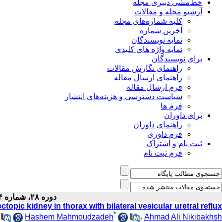
خط‌مشی دبیری مجله
آرشیو مجله و مقالات
کلیه شماره‌های مجله
آخرین شماره
نمایه نویسندگان
نمایه واژه های کلیدی
برای نویسندگان
راهنمای نگارش مقالات
راهنمای ارسال مقاله
فرم ارسال مقاله
سیاست دسترسی و هزینه‌های انتشار
فرم ها
برای داوران
راهنمای داوران
فرم داوری
ثبت نام و اشتراک
فرم ثبت نام
دوره ۲۸، شماره ۴ - ( ۴-۱۳۹۶ )
ctopic kidney in thorax with bilateral vesicular uretral reflux
*
Hashem Mahmoudzadeh
،
Ahmad Ali Nikibakhsh