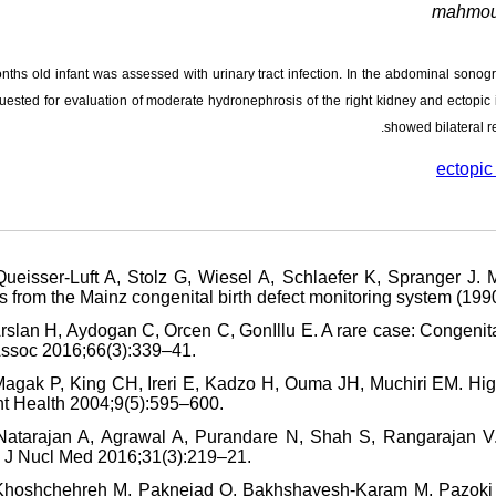
mahmou
nths old infant was assessed with urinary tract infection. In the abdominal sono
uested for evaluation of moderate hydronephrosis of the right kidney and ectopic
showed bilateral r
ectopic
 Queisser-Luft A, Stolz G, Wiesel A, Schlaefer K, Spranger J.
s from the Mainz congenital birth defect monitoring system (1
Arslan H, Aydogan C, Orcen C, GonIllu E. A rare case: Congenita
ssoc 2016;66(3):339–41.
 Magak P, King CH, Ireri E, Kadzo H, Ouma JH, Muchiri EM. Hig
nt Health 2004;9(5):595–600.
 Natarajan A, Agrawal A, Purandare N, Shah S, Rangarajan V. 
n J Nucl Med 2016;31(3):219–21.
 Khoshchehreh M, Paknejad O, Bakhshayesh-Karam M, Pazoki M