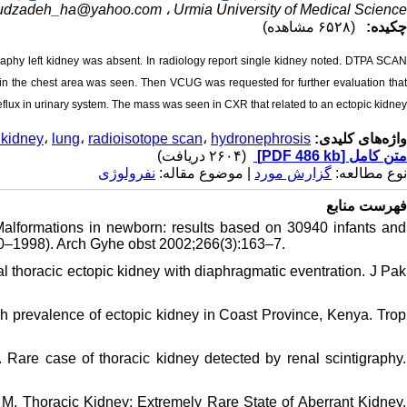
dzadeh_ha@yahoo.com
Urmia University of Medical Science ،
چکیده:
(۶۵۲۸ مشاهده)
graphy left kidney was absent. In radiology report single kidney noted. DTPA SCAN
 in the chest area was seen. Then VCUG was requested for further evaluation that
eflux in urinary system. The mass was seen in CXR that related to an ectopic kidney.
 kidney
،
lung
،
radioisotope scan
،
hydronephrosis
واژه‌های کلیدی:
(۲۶۰۴ دریافت)
[PDF 486 kb]
متن کامل
نوع مطالعه:
گزارش مورد
| موضوع مقاله:
نفرولوژی
فهرست منابع
 Malformations in newborn: results based on 30940 infants and
990–1998). Arch Gyhe obst 2002;266(3):163–7.
l thoracic ectopic kidney with diaphragmatic eventration. J Pak
h prevalence of ectopic kidney in Coast Province, Kenya. Trop
Rare case of thoracic kidney detected by renal scintigraphy.
. Thoracic Kidney: Extremely Rare State of Aberrant Kidney.