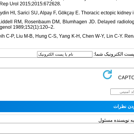
Rep Urol 2015;2015:672628.
Aydin HI, Sarici SU, Alpay F, Gökçay E. Thoracic ectopic kidney i
 Liddell RM, Rosenbaum DM, Blumhagen JD. Delayed radiologic
genol 1989;152(1):120–2.
eih C-P, Liu M-B, Hung C-S, Yang K-H, Chen W-Y, Lin C-Y. Renal
یا پست الکترونیک شما
به نویسنده مسئول