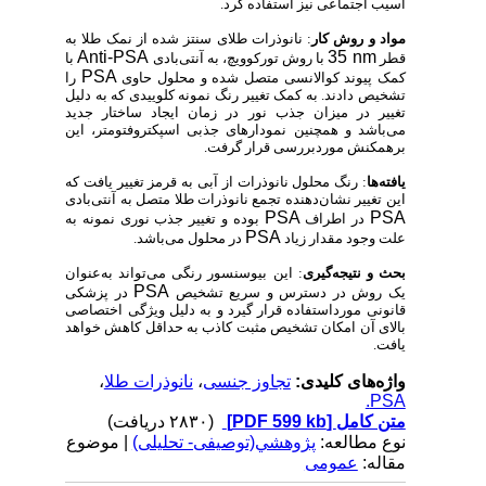
آسیب اجتماعی نیز استفاده کرد.
مواد و روش‌ کار
: نانوذرات طلای سنتز شده از نمک طلا به
Anti-PSA
35 nm
قطر
با روش تورکوویچ، به آنتی‌بادی
با
PSA
کمک پیوند کوالانسی متصل شده و محلول حاوی
را
تشخیص دادند. به کمک تغییر رنگ نمونه کلوییدی که به دلیل
تغییر در میزان جذب نور در زمان ایجاد ساختار جدید
می‌باشد و همچنین نمودارهای جذبی اسپکتروفتومتر، این
برهمکنش موردبررسی قرار گرفت.
یافته‌ها
: رنگ محلول نانوذرات از آبی به قرمز تغییر یافت که
این تغییر نشان‌دهنده تجمع نانوذرات طلا متصل به آنتی‌بادی
PSA
PSA
در اطراف
بوده و تغییر جذب نوری نمونه به
PSA
علت وجود مقدار زیاد
در محلول می‌باشد.
بحث و نتیجه‌گیری
: این بیوسنسور رنگی می‌تواند به‌عنوان
PSA
یک روش در دسترس و سریع تشخیص
در پزشکی
قانونی مورداستفاده قرار گیرد و به دلیل ویژگی اختصاصی
بالای آن امکان تشخیص مثبت کاذب به حداقل کاهش خواهد
یافت.
واژه‌های کلیدی:
تجاوز جنسی
،
نانوذرات طلا
،
PSA.
متن کامل
[PDF 599 kb]
(۲۸۳۰ دریافت)
نوع مطالعه:
پژوهشي(توصیفی- تحلیلی)
| موضوع
مقاله:
عمومى