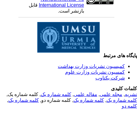
International License
قابل
بازنشر است.
یگاه های مرتبط
کمیسیون نشریات وزارت بهداشت
کمسیون نشریات وزارت علوم
شرکت یکتاوب
مات کلیدی
ریه
,
مجله علمی
,
مقاله علمی
,
کلمه شماره یک
, کلمه شماره یک,
مه شماره یک
,
کلمه شماره یک
, کلمه شماره دو,
کلمه شماره یک
,
مه دو
© 2025 All Rights Reserved | Health Science Monitor | Designed &
Developed by : Yektaweb