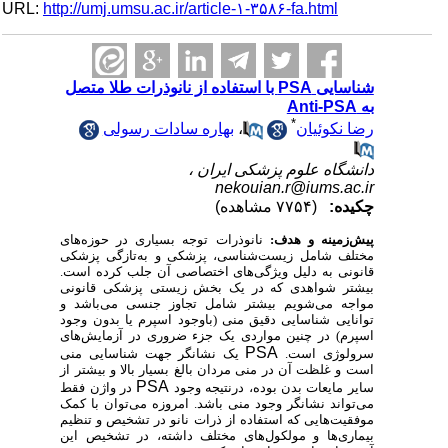
URL:
http://umj.umsu.ac.ir/article-۱-۳۵۸۶-fa.html
شناسایی PSA با استفاده از نانوذرات طلا متصل
به Anti-PSA
*
رضا نکوئیان
،
بهاره سادات رسولی
دانشگاه علوم پزشکی ایران ،
nekouian.r@iums.ac.ir
چکیده:
(۷۷۵۴ مشاهده)
پیش‌زمینه و هدف:
نانوذرات توجه بسیاری در حوزه‌های
مختلف شامل زیست‌شناسی، پزشکی و به‌تازگی پزشکی
قانونی به دلیل ویژگی‌های اختصاصی آن جلب کرده است.
بیشتر شواهدی که در یک بخش زیستی پزشکی قانونی
مواجه می‌شویم بیشتر شامل تجاوز جنسی می‌باشد و
توانایی شناسایی دقیق منی (باوجود اسپرم یا بدون وجود
اسپرم) در چنین مواردی یک جزء ضروری در آزمایش‌های
PSA
سرولوژی است.
یک نشانگر جهت شناسایی منی
است و غلظت آن در منی مردان بالغ بسیار بالا و بیشتر از
PSA
سایر مایعات بدن بوده، درنتیجه وجود
در واژن فقط
می‌تواند نشانگر وجود منی باشد. امروزه می‌توان با کمک
موفقیت‌هایی که استفاده از ذرات نانو در تشخیص و تنظیم
بیماری‌ها و مولکول‌های مختلف داشته، در تشخیص این