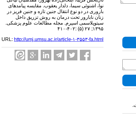
نوا، اشنوئی سیما، دلدار یعقوب. مقایسه پیامدهای
باروری در دو نوع انتقال جنین تازه و جنین فریز در
زنان نابارور تحت درمان به روش تزریق داخل
سیتوپلاسمی اسپرم. مجله مطالعات علوم پزشکی.
۱۳۹۵; ۲۷ (۵) :۴۰۲-۴۱۰
URL:
http://umj.umsu.ac.ir/article-۱-۳۵۵۳-fa.html
.