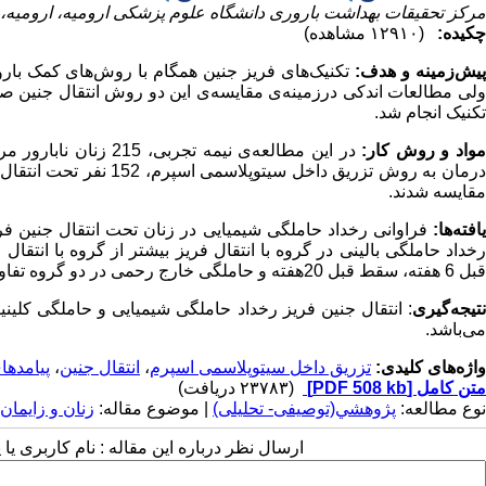
مرکز تحقیقات بهداشت باروری دانشگاه علوم پزشکی ارومیه، ارومیه، ا
چکیده:
(۱۲۹۱۰ مشاهده)
پیش‌زمینه و هدف:
تکنیک‌های فریز جنین همگام با روش‌های کمک بار
ولی مطالعات اندکی درزمینه‌ی مقایسه‌ی این دو روش انتقال جنین صو
تکنیک انجام شد.
واد و روش کار:
مقایسه شدند.
افته‌ها:
فراوانی رخداد حاملگی شیمیایی در زنان تحت انتقال جنین فری
خداد حاملگی بالینی در گروه با انتقال فریز بیشتر از گروه با انتقال جنین تازه بود (8/50 درصد در مقای
قبل 6 هفته، سقط قبل 20هفته و حاملگی خارج رحمی در دو گروه تفاوت معنی‌داری با یکدیگر نداشتند.
تیجه‌گیری
می‌باشد.
واژه‌های کلیدی:
تزریق داخل سیتوپلاسمی اسپرم
،
انتقال جنین
،
پیامدها
متن کامل
[PDF 508 kb]
(۲۳۷۸۳ دریافت)
نوع مطالعه:
پژوهشي(توصیفی- تحلیلی)
| موضوع مقاله:
زنان و زایمان
ارسال نظر درباره این مقاله : نام کاربری ی