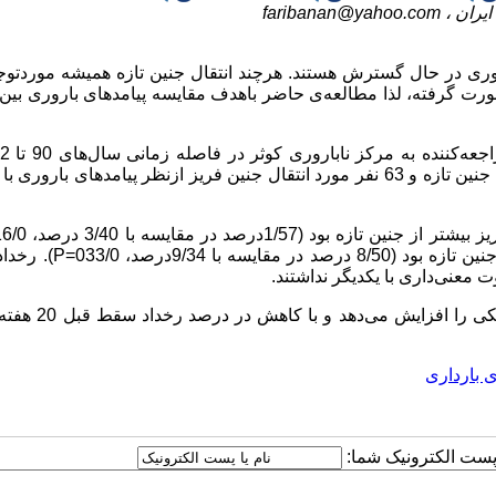
یران ،
faribanan@yahoo.com
وری در حال گسترش هستند. هرچند انتقال جنین تازه همیشه موردتوج
رت گرفته، لذا مطالعه‌ی حاضر باهدف مقایسه پیامدهای باروری بین 
درمان به روش تزریق داخل سیتوپلاسمی اسپرم، 152 نفر تحت انتقال جنین تازه و 63 نفر مورد انتقال جنین فریز ازنظر پیامدهای ب
ز بیشتر از جنین تازه بود
)
1/57درصد در مقایسه با 3/40 درصد، 016/0
سه با 9/34درصد، 033/0
P=
). رخدا
: انتقال جنین فریز رخداد حاملگی شیمیایی و حاملگی کل
ی بارداری
ا پست الکترونیک شما: