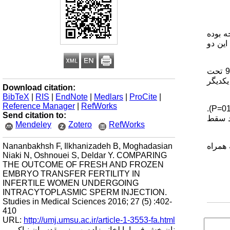
ه بوده
این دو
در این مطالعه‌ی نیمه تجربی، 215 زنان نابارور مراجعه‌کننده به مرکز ناباروری کوثر در فاصله زمانی سال‌های 90 تا 92 تحت
اروری با یکدیگر
Download citation:
BibTeX
|
RIS
|
EndNote
|
Medlars
|
ProCite
|
Reference Manager
|
RefWorks
).
P=
Send citation to:
د سقط
Mendeley
Zotero
RefWorks
Nananbakhsh F, Ilkhanizadeh B, Moghadasian
ینیکی را افزایش می‌دهد و با کاهش در درصد رخداد سقط قبل 20 هفته همراه
Niaki N, Oshnouei S, Deldar Y. COMPARING
THE OUTCOME OF FRESH AND FROZEN
EMBRYO TRANSFER FERTILITY IN
INFERTILE WOMEN UNDERGOING
INTRACYTOPLASMIC SPERM INJECTION.
Studies in Medical Sciences 2016; 27 (5) :402-
410
URL:
http://umj.umsu.ac.ir/article-1-3553-fa.html
نان‌بخش فریبا، ایلخانی‌زاده بهروز، مقدسیان نیاکی