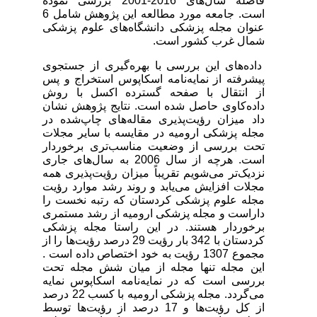
فاصله سال‌های 2016-2001 بررسی نموده
است. جامعه مورد مطالعه این پژوهش شامل 6
عنوان مجله‌ پزشکی دانشگاه‌های علوم پزشکی
شمال غرب کشور است.
داده‌های این بررسی با بهره‌گیری از جستجوی
پیشرفته از نمایه‌نامه اسکاپوس استخراج و پس
از انتقال با صفحه گسترده اکسل با روش
داده‌کاوی حاصل شده است. نتایج پژوهش نشان
داد میزان رؤیت‌پذیری مقاله‌های چاپ‌شده در
مجله‌ پزشکی ارومیه در مقایسه با سایر مجلات
تحت بررسی از وضعیت مناسب‌تری برخوردار
است. هرچه از سال 2006 به سال‌های جاری
نزدیک‌تر می‌شویم تقریباً میزان رؤیت‌پذیری همه
مجلات افزایش می‌یابد و روند رشد موارد رؤیت
مجله علوم پزشکی کردستان که رتبه نخست را
داراست و مجله پزشکی ارومیه از رشد مستمری
برخوردار هستند. در این راستا مجله پزشکی
کردستان با 342 بار رؤیت 29 درصد رؤیت‌ها را از
مجموع 1307 رؤیت به خود اختصاص داده است .
این مجله تنها مجله از میان شش مجله تحت
بررسی است که در نمایه‌نامه اسکاپوس نمایه
می‌گردد. مجله پزشکی ارومیه با کسب 22 درصد
از کل رؤیت‌ها و 17 درصد از رؤیت‌ها توسط