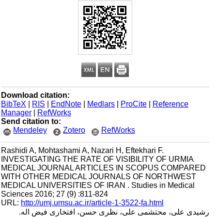
Download citation:
BibTeX
|
RIS
|
EndNote
|
Medlars
|
ProCite
|
Reference
Manager
|
RefWorks
Send citation to:
Mendeley
Zotero
RefWorks
Rashidi A, Mohtashami A, Nazari H, Eftekhari F.
INVESTIGATING THE RATE OF VISIBILITY OF URMIA
MEDICAL JOURNAL ARTICLES IN SCOPUS COMPARED
WITH OTHER MEDICAL JOURNALS OF NORTHWEST
MEDICAL UNIVERSITIES OF IRAN . Studies in Medical
Sciences 2016; 27 (9) :811-824
URL:
http://umj.umsu.ac.ir/article-1-3522-fa.html
رشیدی علی، محتشمی علی، نظری حسن، افتخاری فیض اله.