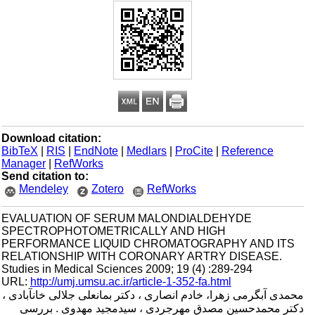
Download citation:
BibTeX
|
RIS
|
EndNote
|
Medlars
|
ProCite
|
Reference
Manager
|
RefWorks
Send citation to:
Mendeley
Zotero
RefWorks
EVALUATION OF SERUM MALONDIALDEHYDE
SPECTROPHOTOMETRICALLY AND HIGH
PERFORMANCE LIQUID CHROMATOGRAPHY AND ITS
RELATIONSHIP WITH CORONARY ARTRY DISEASE.
Studies in Medical Sciences 2009; 19 (4) :289-294
URL:
http://umj.umsu.ac.ir/article-1-352-fa.html
محمدی آبگرمی زهرا، خادم انصاری ، دکتر بمان­علی جلالی خان­آبادی ،
دکتر محمدحسین مصدق مهرجردی ، سیدمجید مهدوی . بررسی