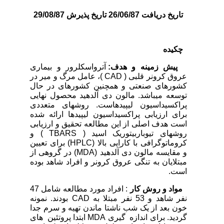
تاریخ دریافت 26/06/87 تاریخ پذیرش 29/08/87
چکیده
پیش زمینه و هدف:
آترواسکلرور و بیماری
عروق کرونر قلبی ( CAD )، عامل مرگ و میر در
کشورهای صنعتی و هم­چنین کشورهای در حال
توسعه می­باشد. مالون دی آلدهید محصول نهایی
پراکسیداسیون لیپیدهاست. روش­های متعددی
برای ارزیابی پراکسیداسیون لیپیدها ارائه شده
است هدف اصلی از این مطالعه تحقیق و ارزیابی
روش­های تیوباربیتوریک اسید ( TBARS ) و
کروماتوگرافی با کارایی بالا (HPLC) برای تعیین
و مقایسه مالون دی آلدهید (MDA) در گروهی از
مبتلایان به تنگی عروق کرونر و افراد شاهد بوده
است.
مواد و
روش کار
: افراد مورد مطالعه شامل 47
نفر شاهد و 53 نفر مبتلا به CAD بودند. نمونه
خون بعد از یک شب ناشتا ماندن تهیه و سرم جدا
گردید. برای اندازه ­ گیری MDA ابتدا پروتئین ­ های