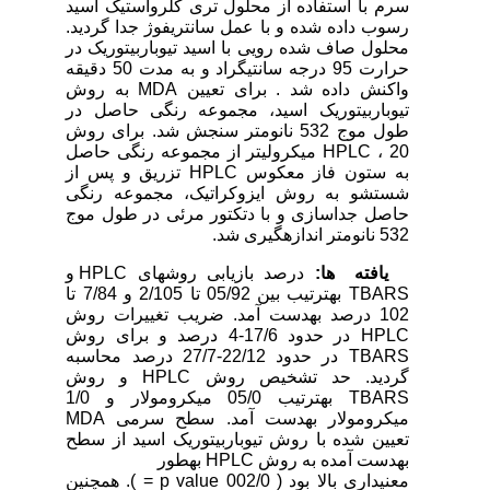
سرم با استفاده از محلول تری کلرواستیک اسید
رسوب داده شده و با عمل سانتریفوژ جدا گردید.
محلول صاف شده رویی با اسید تیوباربیتوریک در
حرارت 95 درجه سانتی­گراد و به مدت 50 دقیقه
واکنش داده شد . برای تعیین MDA به روش
تیوباربیتوریک اسید، مجموعه رنگی حاصل در
طول موج 532 نانومتر سنجش شد. برای روش
HPLC ، 20 میکرولیتر از مجموعه رنگی حاصل
به ستون فاز معکوس HPLC تزریق و پس از
شستشو به روش ایزوکراتیک، مجموعه رنگی
حاصل جداسازی و با دتکتور مرئی در طول موج
532 نانومتر اندازه­گیری شد.
یافته
­
ها:
درصد بازیابی روش­های HPLC و
TBARS به­ترتیب بین 05/92 تا 2/105 و 7/84 تا
102 درصد به­دست آمد. ضریب تغییرات روش
HPLC در حدود 17/6-4 درصد و برای روش
TBARS در حدود 22/12-27/7 درصد محاسبه
گردید. حد تشخیص روش HPLC و روش
TBARS به­ترتیب 05/0 میکرومولار و 1/0
میکرومولار به­دست آمد. سطح سرمی MDA
تعیین شده با روش تیوباربیتوریک اسید از سطح
به­دست آمده به روش HPLC به­طور
معنی­داری بالا بود ( 002/0 p value = ). هم­چنین