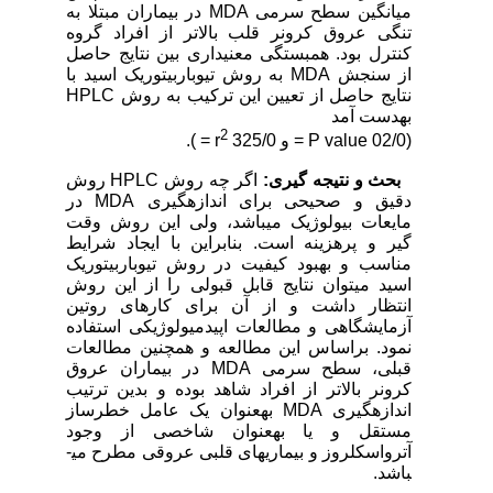
میانگین سطح سرمی MDA در بیماران مبتلا به
تنگی عروق کرونر قلب بالاتر از افراد گروه
کنترل بود. همبستگی معنی­داری بین نتایج حاصل
از سنجش MDA به روش تیوباربیتوریک اسید با
نتایج حاصل از تعیین این ترکیب به روش HPLC
به­دست آمد
2
(02/0 P value = و 325/0 r
= ).
بحث و نتیجه گیری:
اگر چه روش HPLC روش
دقیق و صحیحی برای اندازه­گیری MDA در
مایعات بیولوژیک می­باشد، ولی این روش وقت
گیر و پرهزینه است. بنابراین با ایجاد شرایط
مناسب و بهبود کیفیت در روش تیوباربیتوریک
اسید می­توان نتایج قابل قبولی را از این روش
انتظار داشت و از آن برای کارهای روتین
آزمایشگاهی و مطالعات اپیدمیولوژیکی استفاده
نمود. براساس این مطالعه و هم­چنین مطالعات
قبلی، سطح سرمی MDA در بیماران عروق
کرونر بالاتر از افراد شاهد بوده و بدین ترتیب
اندازه­گیری MDA به­عنوان یک عامل خطرساز
مستقل و یا به­عنوان شاخصی از وجود
آترواسکلروز و بیماری­های قلبی عروقی مطرح می­
باشد.