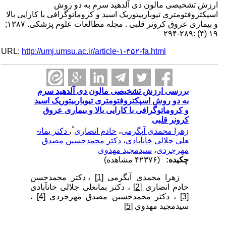
ارزش تشخیصی مالون دی آلدهید سرم به دو روش
اسپکتروفتومتری تیوباربیتوریک اسید و کروماتوگرافی با کارایی بالا
و بیماری عروق کرونر قلبی . مجله مطالعات علوم پزشکی. ۱۳۸۷;
۱۹ (۴) :۲۸۹-۲۹۴
URL:
http://umj.umsu.ac.ir/article-۱-۳۵۲-fa.html
بررسی ارزش تشخیصی مالون دی آلدهید سرم
به دو روش اسپکتروفتومتری تیوباربیتوریک اسید
و کروماتوگرافی با کارایی بالا و بیماری عروق
کرونر قلبی
*
زهرا محمدی آبگرمی
،
خادم انصاری
،
دکتر بمان­
علی جلالی خان­آبادی
،
دکتر محمدحسین مصدق
مهرجردی
،
سیدمجید مهدوی
چکیده:
(۴۲۳۷۶ مشاهده)
زهرا محمدی آبگرمی
[1]
، دکتر محمدحسن
خادم انصاری
[2]
، دکتر بمان­علی جلالی خان­آبادی
[3]
، دکتر محمدحسین مصدق مهرجردی
[4]
،
سیدمجید مهدوی
[5]