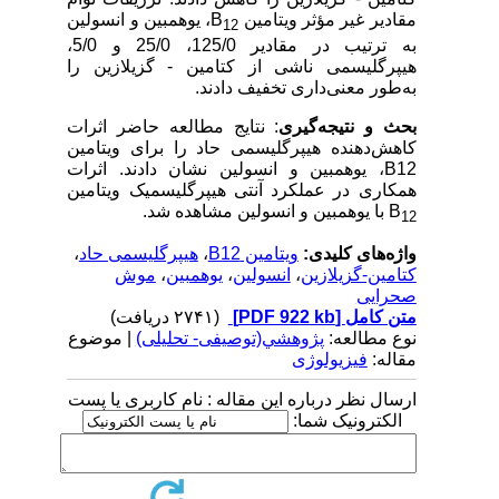
مقادیر غیر مؤثر ویتامین
B
، یوهمبین و انسولین
12
به ترتیب در مقادیر 125/0، 25/0 و 5/0،
هیپرگلیسمی ناشی از کتامین - گزیلازین را
به‌طور معنی‌داری تخفیف دادند.
بحث و نتیجه‌گیری
: نتایج مطالعه حاضر اثرات
کاهش‌دهنده هیپرگلیسمی حاد را برای ویتامین
B12
، یوهمبین و انسولین نشان دادند. اثرات
همکاری در عملکرد آنتی هیپرگلیسمیک ویتامین
B
با یوهمبین و انسولین مشاهده شد.
12
واژه‌های کلیدی:
ویتامین B12
،
هیپرگلیسمی حاد
،
کتامین-گزیلازین
،
انسولین
،
یوهمبین
،
موش
صحرایی
متن کامل
[PDF 922 kb]
(۲۷۴۱ دریافت)
نوع مطالعه:
پژوهشي(توصیفی- تحلیلی)
| موضوع
مقاله:
فیزیولوژی
ارسال نظر درباره این مقاله : نام کاربری یا پست
الکترونیک شما: