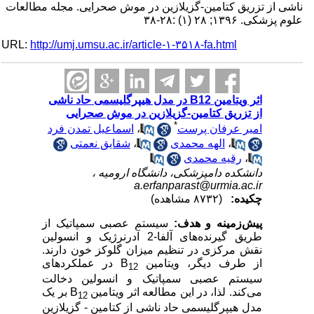
ناشی از تزریق کتامین-گزیلازین در موش صحرایی. مجله مطالعات
علوم پزشکی. ۱۳۹۶; ۲۸ (۱) :۲۸-۳۸
URL:
http://umj.umsu.ac.ir/article-۱-۳۵۱۸-fa.html
اثر ویتامین B12 در مدل هیپرگلیسمی حاد ناشی
از تزریق کتامین-گزیلازین در موش صحرایی
*
امیر عرفان پرست
،
اسماعیل تمدن فرد
،
الهه محمدی
،
شقایق نعمتی
،
رقیه محمدی
دانشکده دامپزشکی، دانشگاه ارومیه ،
a.erfanparast@urmia.ac.ir
چکیده:
(۸۷۳۲ مشاهده)
پیش‌زمینه و هدف:
سیستم عصبی سمپاتیک از
طریق گیرنده‌های آلفا-2 آدرنرژیک و انسولین
نقش مرکزی در تنظیم میزان گلوکز خون دارند.
از طرف دیگر، ویتامین
B
در عملکردهای
12
سیستم عصبی سمپاتیک و انسولین دخالت
می‌کند. لذا، در این مطالعه اثر ویتامین
B
بر یک
12
مدل هیپرگلیسمی حاد ناشی از کتامین - گزیلازین