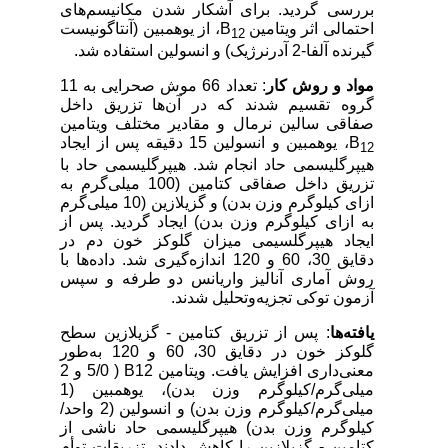
بررسی گردید. برای آشکار شدن مکانیسم‌های
احتمالی اثر ویتامین
B
، از یوهمبین (آنتاگونیست
12
گیرنده آلفا-2 آدرنرژیک) و انسولین استفاده شد.
مواد و روش‌ کار
: تعداد 66 موش صحرایی به 11
گروه تقسیم شدند که در آن‌ها تزریق داخل
صفاقی سالین نرمال و مقادیر مختلف ویتامین
B
، یوهمبین و انسولین 15 دقیقه پس از ایجاد
12
هیپرگلیسمی حاد انجام شد. هیپرگلیسمی حاد با
تزریق داخل صفاقی کتامین (100 میلی‌گرم به
ازای کیلوگرم وزن بدن) و گزیلازین (10 میلی‌گرم
به ازای کیلوگرم وزن بدن) ایجاد گردید. پس از
ایجاد هیپرگلسیمی میزان گلوکز خون دم در
دقایق 30، 60 و 120 اندازه‌گیری شد. داده‌ها با
روش آماری آنالیز واریانس دو طرفه و سپس
آزمون توکی تجزیه‌و‌تحلیل شدند.
یافته‌ها
: پس از تزریق کتامین - گزیلازین سطح
گلوکز خون در دقایق 30، 60 و 120 به‌طور
معنی‌داری افزایش یافت. ویتامین
B12
)
5/0 و 2
میلی‌گرم
/
کیلوگرم وزن بدن)، یوهمبین (1
میلی‌گرم
/
کیلوگرم وزن بدن) و انسولین (2 واحد
/
کیلوگرم وزن بدن) هیپرگلیسمی حاد ناشی از
کتامین - گزیلازین را کاهش دادند. تزریقات توأم