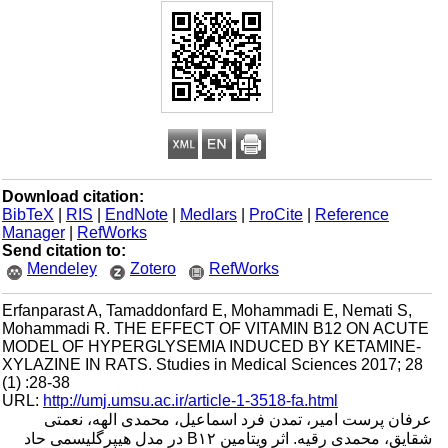
Download citation:
BibTeX
|
RIS
|
EndNote
|
Medlars
|
ProCite
|
Reference
Manager
|
RefWorks
Send citation to:
Mendeley
Zotero
RefWorks
Erfanparast A, Tamaddonfard E, Mohammadi E, Nemati S,
Mohammadi R. THE EFFECT OF VITAMIN B12 ON ACUTE
MODEL OF HYPERGLYSEMIA INDUCED BY KETAMINE-
XYLAZINE IN RATS. Studies in Medical Sciences 2017; 28
(1) :28-38
URL:
http://umj.umsu.ac.ir/article-1-3518-fa.html
عرفان پرست امیر، تمدن فرد اسماعیل، محمدی الهه، نعمتی
شقایق، محمدی رقیه. اثر ویتامین B۱۲ در مدل هیپرگلیسمی حاد