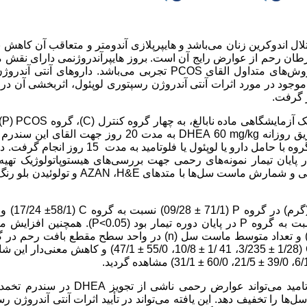
تلال اندوکرین زنان می‌باشد و هایپرپلازی آندومتر و متعاقب آن کاهش 
سرطان رحم از عوارض رایج آن است. بروز هایپرآندروژنمی دارای نقش
 روش‌های متداول القای
PCOS
تجربی می‌باشد. داروهای آنتی آندروژن
 موجود در مورد اثرات آنتی آندروژن رسپتوری لوپئول، اثربخشی آن د
ر گرفت.
C
)، گروه
PCOS
(
P
)
یق روزانه
mg/kg
60
DHEA
به مدت 20 روز جهت القای این سندر
گروه به‌غیراز گروه کنترل استفاده شد. پس از 20 روز، درمان در سه گروه با حامل دارو یا لوپئول یا فلوتام
در پایان تیمار نمونه‌های رحمی جهت بررسی‌های هیستوپاتولوژیک تهیه
تی و شمارش ماست سل‌ها با متدهای
H&E
،
AZAN
و تولوئیدن بلو رنگ
(گرم) در گروه
P
(71/1 ± 09/28) نسبت به گروه
C
(58/1± 
P
در پایان دوره تیمار بود (
P<0.05
). همچنین افزایش مع
) و تعداد متوسط ماست سل (
n
) در واحد سطح مقطع بافت رحم در 
(1/28 ± 3/235، 41 /1 ± 10/8، 55/0 ± 47/1) و کاهش معنی‌د
.
لوتامید می‌تواند عوارض رحمی ناشی از تجویز
DHEA
در سندرم تخمدا
ها را تخفیف دهد. این یافته می‌تواند در تأیید اثرات آنتی آندروژن ر