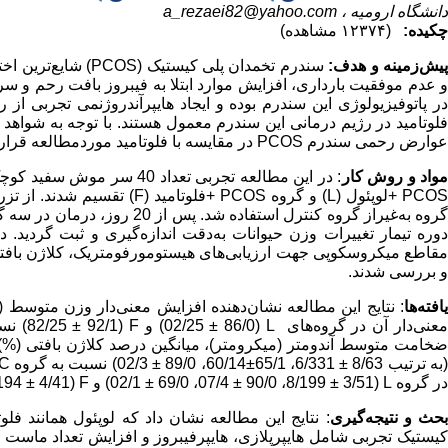
دانشگاه ارومیه ،
a_rezaei82@yahoo.com
چکیده:
(۱۲۳۷۴ مشاهده)
یش‌زمینه و هدف:
سندرم تخمدان پلی کیستیک (
PCOS
) شایع‌ترین اخ
و عدم موفقیت بارداری، افزایش موارد ابتلا به فیبروز بافت رحم و 
ر پاتوفیزیولوژی این سندرم بوده و ایجاد هایپرآندروژنمی تجربی از
فلوتامید در رژیم درمانی این سندرم معمول هستند. با توجه به شواهد
عوارض رحمی سندرم
PCOS
در مقایسه با فلوتامید موردمطالعه قرا
واد و روش‌ کار
: در این مطالعه تجربی تعداد 40 سر موش سفید کوچک آزمایشگاهی ماده نابالغ، به چهار گروه کنترل (
PCO
+لوپئول (
L
) و گروه
PCOS
+فلوتامید (
F
) تقسیم شدند. از تزر
دوره تیمار تغییرات وزن حیوانات به‌دقت اندازه‌گیری و ثبت گردید. 
قاطع میکروسکوپی جهت ارزیابی‌های هیستومورفومتریک، کلاژن باف
و بررسی شدند.
افته‌ها
: نتایج این مطالعه نشان‌دهنده افزایش معنی‌دار وزن متوسط 
عنی‌دار آن در گروه‌های
L
(86/0 ± 02/25) و
F
(92/1 ± 82/25) نسبت به گروه
خامت متوسط آندومتر (میکرومتر)، میانگین درصد کلاژن بافتی (%
به ترتیب 8/63 ± 6/331، 65/1±60/14، 89/0 ± 02/3) نسبت به گروه
C
در گروه
L
(3/51 ± 8/199، 90/0 ± 07/4، 69/0 ± 02/1) و
F
(4/41 ± 6/194، 39/0 ± 21/5، 60/0 ± 31/1) مشاهده گردید
حث و نتیجه‌گیری
: نتایج این مطالعه نشان داد که لوپئول همانند ف
کیستیک تجربی شامل هایپرپلازی، هایپرفیبروز و افزایش تعداد ماست سل‌