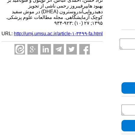
نژاد حسن، احمدی عباس. اثر لوپئول و فلوتامید بر
بهبود هایپرفیبروز رحمی ناشی از تجویز
دهیدرواپی‌آندروسترون (DHEA) در موش سفید
کوچک آزمایشگاهی. مجله مطالعات علوم پزشکی.
۱۳۹۵; ۲۷ (۱۰) :۹۲۳-۹۳۴
URL:
http://umj.umsu.ac.ir/article-۱-۳۴۹۹-fa.html