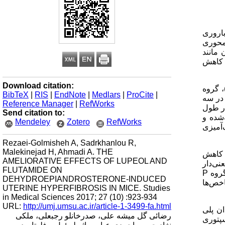
باروری
 محوری
 مانند
ر کاهش
Download citation:
، گروه
BibTeX
|
RIS
|
EndNote
|
Medlars
|
ProCite
|
م در سه
Reference Manager
|
RefWorks
ید به مدت 15 روز انجام گرفت. در طول
Send citation to:
‌شده و
Mendeley
Zotero
RefWorks
‌آمیزی
Rezaei-Golmisheh A, Sadrkhanlou R,
Malekinejad H, Ahmadi A. THE
17/24) و کاهش
AMELIORATIVE EFFECTS OF LUPEOL AND
نی‌دار
FLUTAMIDE ON
گروه
P
DEHYDROEPIANDROSTERONE-INDUCED
ار این شاخص‌ها
UTERINE HYPERFIBROSIS IN MICE. Studies
in Medical Sciences 2017; 27 (10) :923-934
URL:
http://umj.umsu.ac.ir/article-1-3499-fa.html
ن پلی
رضائی گل میشه علی، صدرخانلو رجبعلی، ملکی
سپتوری