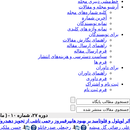
خط‌مشی دبیری مجله
آرشیو مجله و مقالات
کلیه شماره‌های مجله
آخرین شماره
نمایه نویسندگان
نمایه واژه های کلیدی
برای نویسندگان
راهنمای نگارش مقالات
راهنمای ارسال مقاله
فرم ارسال مقاله
سیاست دسترسی و هزینه‌های انتشار
فرم ها
برای داوران
راهنمای داوران
فرم داوری
ثبت نام و اشتراک
فرم ثبت نام
دوره ۲۷، شماره ۱۰ - ( ماهنامه دی ۱۳۹۵ )
اثر لوپئول و فلوتامید بر بهبود هایپرفیبروز رحمی ناشی از تجویز دهیدرواپی‌آندروسترون (DHEA) در مو
*
علی رضائی گل میشه
،
رجبعلی صدرخانلو
،
حسن ملکی ن