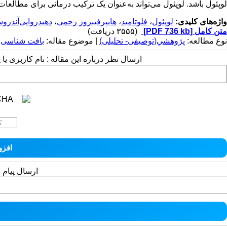
لوپئول باشد. لوپئول می‌تواند به‌عنوان یک ترکیب درمانی برای مطالعات
واژه‌های کلیدی:
لوپئول
،
فلوتامید
،
هایپرفیبروز رحمی
،
دهیدرواپی‌آندرو
متن کامل
[PDF 736 kb]
(۳۵۵۵ دریافت)
نوع مطالعه:
پژوهشي(توصیفی- تحلیلی)
| موضوع مقاله:
بافت شناسی
ارسال نظر درباره این مقاله : نام کاربری ی
ارسال پیام 