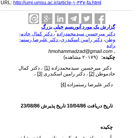
URL:
http://umj.umsu.ac.ir/article-۱-۳۳۷-fa.html
گزارش یک مورد آنوریسم خیلی بزرگ
*
دکتر میرحسین سیدمحمدزاده
،
دکتر کمال خادم­
وطن
،
دکتر رامین اسکندری
،
دکتر علیرضا رستم­
زاده
hmohammadzad@gmail.com
،
چکیده:
(۲۰۱۷۹ مشاهده)
دکتر میرحسین سیدمحمدزاده
[1]
، دکتر کمال
خادم­وطن
[2]
، دکتر رامین اسکندری
[3]
،
دکتر علیرضا رستم­زاده
[4]
تاریخ دریافت 10/04/86 تاریخ پذیرش 23/08/86
چکیده
آنوریسم­های عروق کرونر نادر می­باشد. شایع­