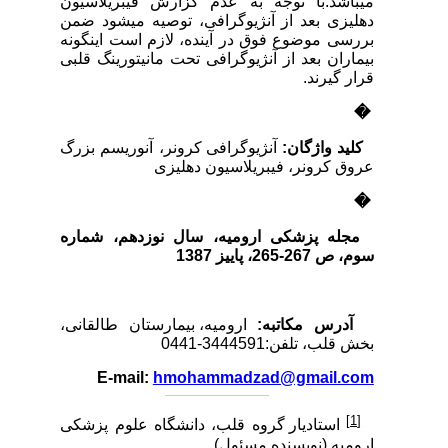
می­باشد.با توجه به عدم گزارش فیبریلاسیون
دهلیزی بعد از آنژیوگرافی، توصیه می­شود ضمن
بررسی موضوع فوق در آینده، لازم است این­گونه
بیماران بعد از آنژیوگرافی تحت مانیتورینگ قلبی
قرار گیرند.
�
کلید واژگان:
آنژیوگرافی کرونر، آنوریسم بزرگ
عروق کرونر، فیبریلاسیون دهلیزی
�
مجله پزشکی ارومیه، سال نوزدهم، شماره‌
سوم، ص 267-265، پاییز 1387
آدرس مکاتبه:
ارومیه، بیمارستان طالقانی،
بخش قلب، تلفن:3444591-0441
E-mail:
hmohammadzad@gmail.com
[1]
استادیار گروه قلب، دانشگاه علوم پزشکی
ارومیه (نویسنده مسئول)