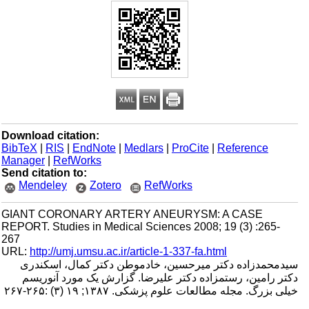
Download citation:
BibTeX
|
RIS
|
EndNote
|
Medlars
|
ProCite
|
Reference
Manager
|
RefWorks
Send citation to:
Mendeley
Zotero
RefWorks
GIANT CORONARY ARTERY ANEURYSM: A CASE
REPORT. Studies in Medical Sciences 2008; 19 (3) :265-
267
URL:
http://umj.umsu.ac.ir/article-1-337-fa.html
سیدمحمدزاده دکتر میرحسین، خادم­وطن دکتر کمال، اسکندری
دکتر رامین، رستم­زاده دکتر علیرضا. گزارش یک مورد آنوریسم
خیلی بزرگ. مجله مطالعات علوم پزشکی. ۱۳۸۷; ۱۹ (۳) :۲۶۵-۲۶۷