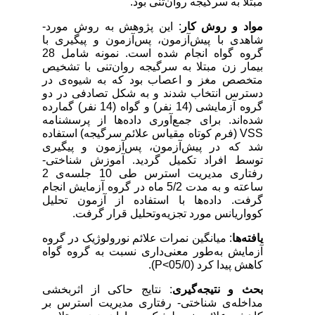
مبتلا به سرگیجه روان‌تنی بود.
مواد و روش‌ کار
: ‌این پژوهش به روش مورد-
شاهدی با پیش‌آزمون، پس‌آزمون و پیگیری با
گروه گواه انجام شده است. نمونه شامل 28
بیمار زن مبتلا به سرگیجه روان‌تنی با تشخیص
متخصص مغز و اعصاب بود که به شیوه‌ی در
دسترس انتخاب شدند و به شکل تصادفی در دو
گروه آزمایشی (14 نفر) و گواه (14 نفر) گمارده
شده‌اند. برای جمع‌آوری داده‌ها از پرسشنامه
VSS
(فرم کوتاه مقیاس علائم سرگیجه) استفاده
شد که در پیش‌آزمون، پس‌آزمون و پیگیری
توسط افراد تکمیل گردید. آموزش شناختی-
رفتاری مدیریت استرس طی 10 جلسه‌ی 2
ساعته و به مدت 5/2 ماه در گروه آزمایش انجام
گرفت. داده‌ها با استفاده از آزمون تحلیل
کوواریانس مورد تجزیه‌و‌تحلیل قرار گرفت.
یافته‌ها
: میانگین نمرات علائم نورولوژیک در گروه
آزمایش به‌طور معنی‌داری نسبت به گروه گواه
کاهش پیدا کرد
)
05/0>
P
).
بحث و نتیجه‌گیری
: نتایج حاکی از اثر‌بخشی
مداخله‌ی شناختی- رفتاری مدیریت استرس بر