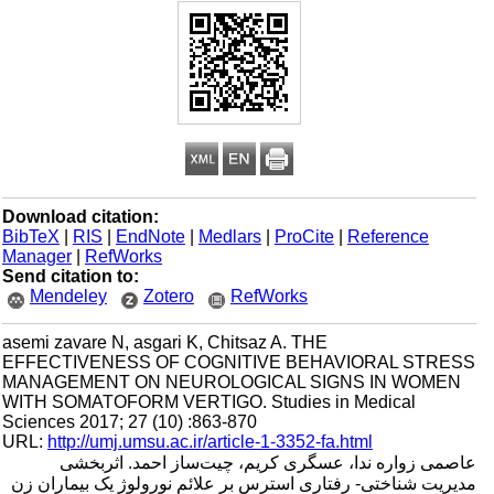
Download citation:
BibTeX
|
RIS
|
EndNote
|
Medlars
|
ProCite
|
Reference
Manager
|
RefWorks
Send citation to:
Mendeley
Zotero
RefWorks
asemi zavare N, asgari K, Chitsaz A. THE
EFFECTIVENESS OF COGNITIVE BEHAVIORAL STRESS
MANAGEMENT ON NEUROLOGICAL SIGNS IN WOMEN
WITH SOMATOFORM VERTIGO. Studies in Medical
Sciences 2017; 27 (10) :863-870
URL:
http://umj.umsu.ac.ir/article-1-3352-fa.html
عاصمی زواره ندا، عسگری کریم، چیت‌ساز احمد. اثربخشی
مدیریت شناختی- رفتاری استرس بر علائم نورولوژ یک بیماران زن