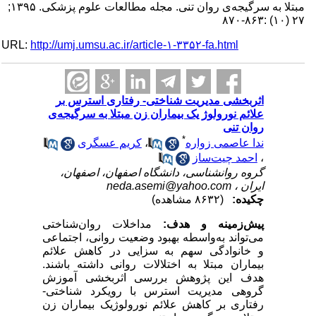
مبتلا به سرگیجه‌ی روان تنی. مجله مطالعات علوم پزشکی. ۱۳۹۵;
۲۷ (۱۰) :۸۶۳-۸۷۰
URL:
http://umj.umsu.ac.ir/article-۱-۳۳۵۲-fa.html
اثربخشی مدیریت شناختی- رفتاری استرس بر
علائم نورولوژ یک بیماران زن مبتلا به سرگیجه‌ی
روان تنی
*
ندا عاصمی زواره
،
کریم عسگری
،
احمد چیت‌ساز
گروه روانشناسی، دانشگاه اصفهان، اصفهان،
‌ایران ،
neda.asemi@yahoo.com
چکیده:
(۸۶۳۲ مشاهده)
پیش‌زمینه و هدف:
مداخلات روان‌شناختی
می‌تواند به‌واسطه بهبود وضعیت روانی، اجتماعی
و خانوادگی سهم به سزایی در کاهش علائم
بیماران مبتلا به اختلالات روانی داشته باشند.
هدف این پژوهش بررسی اثربخشی آموزش
گروهی مدیریت استرس با رویکرد شناختی-
رفتاری بر کاهش علائم نورولوژیک بیماران زن