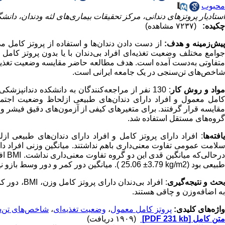
محبوب
استادیار پروتزهای دندانی، مرکز تحقیقات بیماری‌های لثه ودندان، دانش
چکیده:
(۷۲۳۷ مشاهده)
یش‌زمینه و هدف:
از دست دادن دندان‌ها و استفاده از پروتز کامل می
جوامع مختلف وضعیت تغذیه‌ای افراد بی‌دندان با یا بدون پروتز کا
متفاوتی به‌دست آمده است. هدف مطالعه حاضر مقایسه وضعیت تغذیه‌ای
شاخص‌های تن‌سنجی در یک جامعه ایرانی است.
واد و روش‌ کار
کامل معمول و افراد دارای دندان‌های طبیعی ازلحاظ وضعیت اجت
قایسه قرار گرفتند. برای متغیرهای کیفی از آزمون‌های دقیق فیشر 
گروه‌های مستقل استفاده شد.
یافته‌ها
: افراد دارای پروتز کامل و افراد دارای دندان‌های طبیعی
سلامت عمومی تفاوت معنی‌داری باهم نداشتند. میانگین وزنی افراد دارا
رحالی‌که میانگین قدی این دو گروه تفاوت معنی‌داری نداشت.
BMI
افر
طبیعی بود (
( 25.06 ±3.79 kg/m2
. میانگین دور کمر و دور وسط بازو نی
حث و نتیجه‌گیری
: افراد بی‌دندان دارای پروتز کامل وزن،
BMI
، دور ک
به اضافه‌وزن و چاقی هستند.
واژه‌های کلیدی:
پروتز کامل معمول
،
وضعیت تغذیه‌ای
،
شاخص‌های تن‌
متن کامل
[PDF 231 kb]
(۱۹۰۹ دریافت)