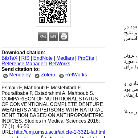
عدد در
 نتایج
ر اساس
Download citation:
‌دندان دارای پروتز
BibTeX
|
RIS
|
EndNote
|
Medlars
|
ProCite
|
 مورد
Reference Manager
|
RefWorks
t
برای
Send citation to:
Mendeley
Zotero
RefWorks
ادی و
Esmaili F, Mahboub F, Moslehifard E,
عی بود
Pouralibaba F, Ostadrahimi A, Mahboub S.
ان‌های
COMPARISON OF NUTRITIONAL STATUS
OF CONVENTIONAL COMPLETE DENTURE
WEARERS AND PERSONS WITH NATURAL
 مبتلا
DENTITION BASED ON ANTHROPOMETRIC
INDICES. Studies in Medical Sciences 2016;
27 (1) :46-50
URL:
http://umj.umsu.ac.ir/article-1-3321-fa.html
اسماعیلی فاطمه، محبوب فرهنگ، مصلحی فرد