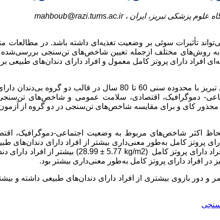
گاه علوم پزشکی تبریز، ایران ،
mahboub@razi.tums.ac.ir
‌تواند تأثیرات سوئی بر وضعیت تغذیه‌ای داشته باشد. در مطالعات مت
مل به روش‌های مختلف ازجمله تعیین شاخص‌های تن‌سنجی بررسی‌شده و
 افراد دارای پروتز کامل معمول و افراد دارای دندان‌های طبیعی ب
: 130 نفر از مراجعه‌کنندگان به دانشکده دندانپزشکی تبریز با محدوده سنی 60 تا 80 سال در قالب دو گروه بی
ماعی- دموگرافیک، اقتصادی، سلامت عمومی و شاخص‌های تن‌سنجی
و مجذور کای و برای مقایسه شاخص‌های تن‌سنجی در دو گروه از آزمون
 ازلحاظ اکثر شاخص‌های مربوط به وضعیت اجتماعی-دموگرافیک، اقتص
ی پروتز کامل به‌طور معنی‌داری بیشتر از افراد دارای دندان‌های طبی
اد دارای پروتز کامل
(28.99 ± 5.77 kg/m2)
بیشتر از افراد دارای دند
ز در افراد دارای پروتز کامل به‌طور معنی‌داری بیشتر بود.
مر و دور بازوی بیشتری از افراد دارای دندان‌های طبیعی داشته و بیشتر
سنجی