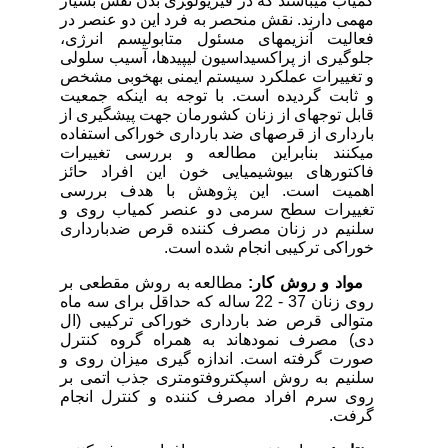
کمیاب می­باشند که در فیزیولو‍‍ژی بدن نقش بسیار
مهمی دارند. نقش منحصر به فرد این دو عنصر در
فعالیت آنزیم­های مسئول متابولیسم انرژی،
جلوگیری از پراکسیداسیون لیپیدها، آسیب سلولی
و تغییرات عملکرد سیستم ایمنی به­خوبی مشخص
و ثابت گردیده است. با توجه به این­که جمعیت
قابل توجه­ای از زنان کشورمان جهت پیشگیری از
بارداری از قرص­های ضد بارداری خوراکی استفاده
می­کنند بنابراین مطالعه و بررسی تغییرات
فاکتورهای بیوشیمیایی خون این افراد حائز
اهمیت است. این پژوهش با هدف بررسی
تغییرات سطح سرمی دو عنصر کمیاب روی و
سلنیم در زنان مصرف کننده قرص ضدبارداری
خوراکی ترکیبی انجام شده است.
مواد و روش کار:
مطالعه به روش مقطعی بر
روی زنان 37 - 22 ساله که حداقل برای سه ماه
متوالی قرص ضد بارداری خوراکی ترکیبی (ال
دی) مصرف نموده­اند به همراه گروه کنترل
صورت گرفته است. اندازه گیری میزان روی و
سلنیم به روش اسپکتروفتومتری جذب اتمی بر
روی سرم افراد مصرف کننده و کنترل انجام
گرفت.