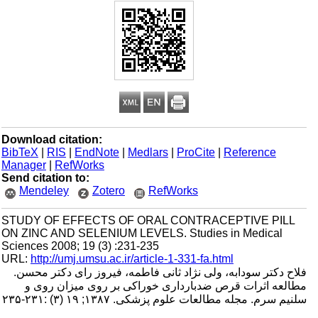
Download citation:
BibTeX
|
RIS
|
EndNote
|
Medlars
|
ProCite
|
Reference
Manager
|
RefWorks
Send citation to:
Mendeley
Zotero
RefWorks
STUDY OF EFFECTS OF ORAL CONTRACEPTIVE PILL
ON ZINC AND SELENIUM LEVELS. Studies in Medical
Sciences 2008; 19 (3) :231-235
URL:
http://umj.umsu.ac.ir/article-1-331-fa.html
فلاح دکتر سودابه، ولی نژاد ثانی فاطمه، فیروز رای دکتر محسن.
مطالعه اثرات قرص ضدبارداری خوراکی بر روی میزان روی و
سلنیم سرم. مجله مطالعات علوم پزشکی. ۱۳۸۷; ۱۹ (۳) :۲۳۱-۲۳۵