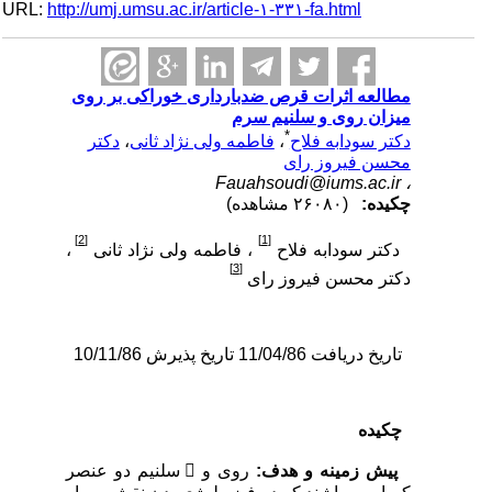
URL:
http://umj.umsu.ac.ir/article-۱-۳۳۱-fa.html
مطالعه اثرات قرص ضدبارداری خوراکی بر روی
میزان روی و سلنیم سرم
*
دکتر سودابه فلاح
،
فاطمه ولی نژاد ثانی
،
دکتر
محسن فیروز رای
Fauahsoudi@iums.ac.ir
،
چکیده:
(۲۶۰۸۰ مشاهده)
[2]
[1]
دکتر سودابه فلاح
، فاطمه ولی نژاد ثانی
،
[3]
دکتر محسن فیروز رای
تاریخ دریافت 11/04/86 تاریخ پذیرش 10/11/86
چکیده
پیش زمینه و هدف:
روی و  سلنیم دو عنصر