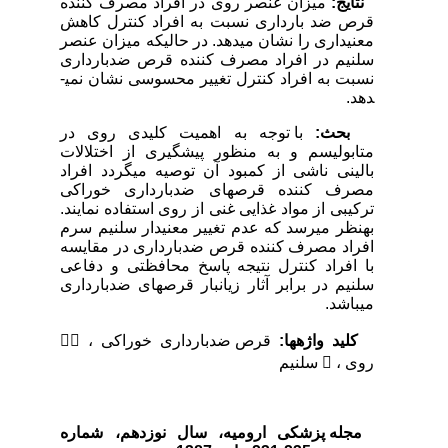
نتایج:
میزان عنصر روی در افراد مصرف کننده
قرص ضد بارداری نسبت به افراد کنترل کاهش
معنی­داری را نشان می­دهد. در حالی­که میزان عنصر
سلنیم در افراد مصرف کننده قرص ضدبارداری
نسبت به افراد کنترل تغییر محسوسی نشان نمی­
دهد.
بحث:
با توجه به اهمیت کلیدی روی در
متابولیسم و به منظور پیشگیری از اختلالات
بالینی ناشی از کمبود آن توصیه می­گردد افراد
مصرف کننده قرص­های ضدبارداری خوراکی
ترکیبی از مواد غذایی غنی از روی استفاده نمایند.
به­نظر می­رسد که عدم تغییر معنی­دار سلنیم سرم
افراد مصرف کننده قرص ضدبارداری در مقایسه
با افراد کنترل نتیجه پاسخ محافظتی و دفاعی
سلنیم در برابر آثار زیان­بار قرص­های ضدبارداری
می­باشد.
کلید واژه­ها:
قرص ضدبارداری خوراکی ، 
روی ،  سلنیم
مجله پزشکی ارومیه، سال نوزدهم، شماره‌