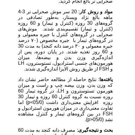
صحرایی نر بالغ انجام گردید.
مواد و روش کار
: 20 سر موش صحرایی نر 3-4
ماهه بالغ نژاد ویستار، به‌طور تصادفی در
گروه‌های 30 روزه (کنترل و تیمار) و 60 روزه
(کنترل و تیمار) تقسیم‌بندی شدند. موش‌های
صحرایی در گروه‌های کنترل با جیره معمولی و
در گروه‌های تیمار با جیره مخصوص (۷۰ درصد
جیره معمولی و ۳۰ درصد دانه کنجد) به مدت 30
و 60 روز تغذیه شدند. در پایان دوره، پس از
اندازه‌گیری وزن بدن و بیضه‌ها، میزان
هورمون‌های جنسی استرادیول، تستوسترون،
LH
و
FSH
از طریق روش الایزا اندازه‌گیری شدند.
یافته‌ها
: نتایج حاصله از مطالعه حاضر نشان داد
که وزن بدن، وزن بیضه چپ و راست و میزان
هورمون تستوسترون و
LH
، در گروه تیمار 60
روزه نسبت به گروه کنترل 60 روزه و تیمار 30
روزه افزایش معنی‌داری داشت (05/0>
p
) اما
تفاوت معنی‌داری در میزان هورمون استرادیول و
FSH
در بین گروه‌های تیمار و کنترل مشاهده
نشد (05/0<
p
)
.
بحث و نتیجه‌گیری
: مصرف دانه کنجد به مدت 60