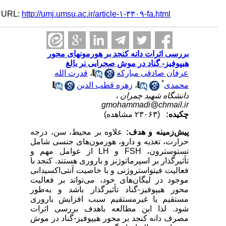
URL:
http://umj.umsu.ac.ir/article-۱-۳۳۰۹-fa.html
بررسی اثرات دانه کنجد بر هورمونهای محور
هیپوفیز- گناد در موش صحرایی نر بالغ
عرفان صادقی مبارکه
،
قدرت الله
*
محمدی
،
زهره قطب الدین
دانشگاه شهید چمران ،
gmohammadi@chmail.ir
چکیده:
(۲۳۰۶۳ مشاهده)
پیش‌زمینه و هدف:
علاوه بر محیط، سن، درجه
حرارت، تغذیه و دارو، هورمون‌های جنسی شامل
تستوسترون،
FSH
و
LH
از عوامل مهم و
تأثیرگذار بر اسپرماتوژنز و باروری هستند. کنجد با
فعالیت فیتواستروژنی و با خاصیت آنتی‌اکسیدانی
موجود در لیگان‌های خود، می‌تواند بر فعالیت
محور هیپوفیز-گناد تأثیرگذار باشد و به‌طور
مستقیم یا غیرمستقیم سبب افزایش باروری
شود. لذا این مطالعه باهدف بررسی اثرات
مصرف دانه کنجد بر محور هیپوفیز-گناد در موش