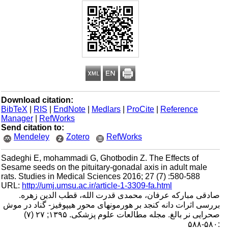
Download citation:
BibTeX
|
RIS
|
EndNote
|
Medlars
|
ProCite
|
Reference
Manager
|
RefWorks
Send citation to:
Mendeley
Zotero
RefWorks
Sadeghi E, mohammadi G, Ghotbodin Z. The Effects of
Sesame seeds on the pituitary-gonadal axis in adult male
rats. Studies in Medical Sciences 2016; 27 (7) :580-588
URL:
http://umj.umsu.ac.ir/article-1-3309-fa.html
صادقی مبارکه عرفان، محمدی قدرت الله، قطب الدین زهره.
بررسی اثرات دانه کنجد بر هورمونهای محور هیپوفیز- گناد در موش
صحرایی نر بالغ. مجله مطالعات علوم پزشکی. ۱۳۹۵; ۲۷ (۷)
:۵۸۰-۵۸۸