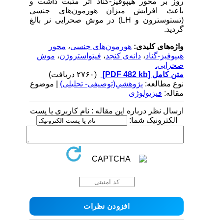
روز بر محور هیپوفیز-گناد اثر مثبت داشت و
باعث افزایش میزان هورمون‌های جنسی
(تستوسترون و
(LH
در موش صحرایی نر بالغ
گردید.
واژه‌های کلیدی:
هورمون‌های جنسی
،
محور
هیپوفیز-گناد
،
دانه‌ی کنجد
،
فیتواستروژن
،
موش
صحرایی.
متن کامل
[PDF 482 kb]
(۲۷۶۰ دریافت)
نوع مطالعه:
پژوهشي(توصیفی- تحلیلی)
| موضوع
مقاله:
فیزیولوژی
ارسال نظر درباره این مقاله : نام کاربری یا پست
الکترونیک شما: