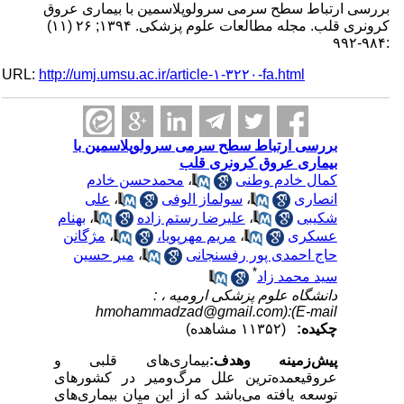
بررسی ارتباط سطح سرمی سرولوپلاسمین با بیماری عروق
کرونری قلب. مجله مطالعات علوم پزشکی. ۱۳۹۴; ۲۶ (۱۱)
:۹۸۴-۹۹۲
URL:
http://umj.umsu.ac.ir/article-۱-۳۲۲۰-fa.html
بررسی ارتباط سطح سرمی سرولوپلاسمین با
بیماری عروق کرونری قلب
کمال خادم وطنی
،
محمدحسن خادم
انصاری
،
سولماز الوفی
،
علی
شکیبی
،
علیرضا رستم زاده
،
بهنام
عسکری
،
مریم مهرپویا،
،
مژگانن
حاج احمدی پور رفسنجانی
،
میر حسین
*
سید محمد زاد
دانشگاه علوم پزشکی ارومیه ،
:
hmohammadzad@gmail.com):(E-mail
چکیده:
(۱۱۳۵۲ مشاهده)
پیش‌زمینه وهدف:
بیماری‌های قلبی و
عروقیعمده‌ترین علل مرگ‌ومیر در کشورهای
توسعه یافته می‌باشد که از این میان بیماری‌های