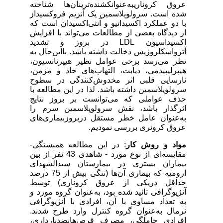
عروق کروناریبه‌عنوانکشنده‌ترینآن‌ها شناخته
شده است. سرولوپلاسمین یک آنزیم فروکسیداز
با دو عملکرد اکسیداتیو و آنتی‌اکسیدان است که
از دیدگاه بعضی از مطالعات می‌تواند با افزایش
اکسیداسیون
LDL
در بروز و تشدید
آترواسکلروزیس دخالت داشته باشد. بااین‌حال به
نظر می‌رسد برخی عوامل نظیر هیپرتانسیون،
هیپرلیپیدمی، دیابت، التهاب‌های حاد و مزمن،
نارسایی قلبی اثر مخدوش‌کنندگی در سطوح
سرولوپلاسمین داشته باشد. لذا در این مطالعه با
حذف عواملی که می‌توانست بر بروز نتایج
اثرگذار باشد، نقش سرولوپلاسمین سرم را
به‌عنوان عامل خطر مستقل دربروزبیماری‌های
عروق کرونری بررسی نمودیم.
مواد و روش کار
: در این مطالعه همبستگی-
مقایسه‌ای از نوع مورد - شاهدی 43 نفر از بین
بیماران بستری در بیمارستان سیدالشهدای
ارومیه که بیماری‌ آن‌ها (تنگی بیش از 75 درصد
حداقل دریکی از عروق کروناری) توسط
آنژیوگرافی تائید شده بود، به‌عنوان گروه مورد و
به تعداد مساوی با آن، افرادی با آنژیوگرافی
نرمال به‌عنوان گروه کنترل وارد طرح شدند.
افرادی حاملگی، مصرف قرص‌هایضدبارداری،