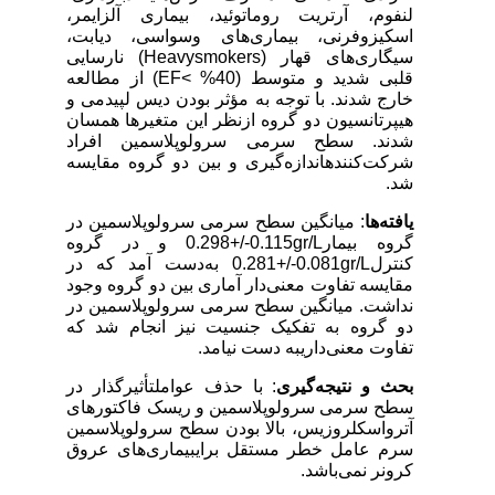
لنفوم، آرتریت روماتوئید، بیماری آلزایمر،
اسکیزوفرنی، بیماری‌های وسواسی، دیابت،
سیگاری‌های قهار (
Heavysmokers
) نارسایی
قلبی شدید و متوسط (40%
EF<
) از مطالعه
خارج شدند. با توجه به مؤثر بودن دیس لپیدمی و
هیپرتانسیون دو گروه ازنظر این متغیرها همسان
شدند. سطح سرمی سرولوپلاسمین افراد
شرکت‌کنندهاندازه‌گیری و بین دو گروه مقایسه
شد.
یافته‌ها
: میانگین سطح سرمی سرولوپلاسمین در
گروه بیمار
gr/L
0.115
/-
+0.298 و در گروه
کنترل
gr/L
0.081
/-
+0.281 به‌دست آمد که در
مقایسه تفاوت معنی‌دار آماری بین دو گروه وجود
نداشت. میانگین سطح سرمی سرولوپلاسمین در
دو گروه به تفکیک جنسیت نیز انجام شد که
تفاوت معنی‌داریبه دست نیامد.
بحث و نتیجه‌گیری
: با حذف عواملتأثیرگذار در
سطح سرمی سرولوپلاسمین و ریسک فاکتورهای
آترواسکلروزیس، بالا بودن سطح سرولوپلاسمین
سرم عامل خطر مستقل برایبیماری‌های عروق
کرونر نمی‌باشد.