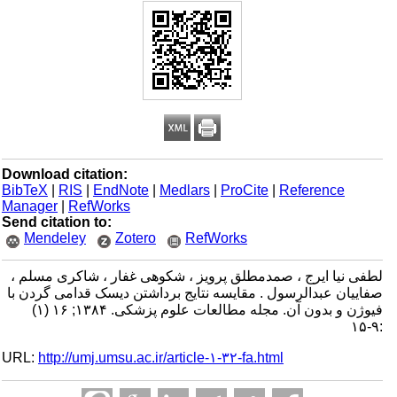
Download citation:
BibTeX
|
RIS
|
EndNote
|
Medlars
|
ProCite
|
Reference
Manager
|
RefWorks
Send citation to:
Mendeley
Zotero
RefWorks
لطفی نیا ایرج ، صمدمطلق پرویز ، شکوهی غفار ، شاکری مسلم ،
صفاییان عبدالرسول . مقایسه نتایج برداشتن دیسک قدامی گردن با
فیوژن و بدون آن. مجله مطالعات علوم پزشکی. ۱۳۸۴; ۱۶ (۱)
:۹-۱۵
URL:
http://umj.umsu.ac.ir/article-۱-۳۲-fa.html