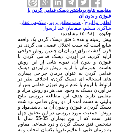
مقایسه نتایج برداشتن دیسک قدامی گردن با
فیوژن و بدون آن
*
لطفی نیا ایرج
،
صمدمطلق پرویز
،
شکوهی غفار
،
شاکری مسلم
،
صفاییان عبدالرسول
چکیده:
(۱۵۰۹۸ مشاهده)
پیش زمینه و هدف: فتق دیسک گردن یک واقعه
شایع است که سبب اختلال عصبی می گردد. در
قرن گذشته برای درمان آن چندین روش جراحی
ارایه گردید. در آوردن دیسک قدامی گردن با
فیوژن و بدون آن، نمونه هایی از این روش
هاست. همزمان با ارایه روش درآوردن دیسک
قدامی گردن به عنوان درمان جراحی بیماری
های استحاله ای دیسک گردن، اختلاف نظر در
ارتباط با لزوم یا عدم لزوم فیوژن قدامی پس از
در آوردن دیسک به وجود آمد. هر دو روش مزایا و
معایبی دارند. هدف این مطالعه بررسی نتایج
بالینی به دست آمده از دو روش قدامی برداشت
دیسک گردن با فیوژن و بدون آن می باشد.مواد و
روش: جمعیت مورد بررسی در این تحقیق چهل
نفر است که از بین بیماران 35-55 سال با
تشخیص فتق دیسک گردن و درد شعاعی مقاوم
به درمان طبی با علایم تقریبا یکسان انتخاب و به