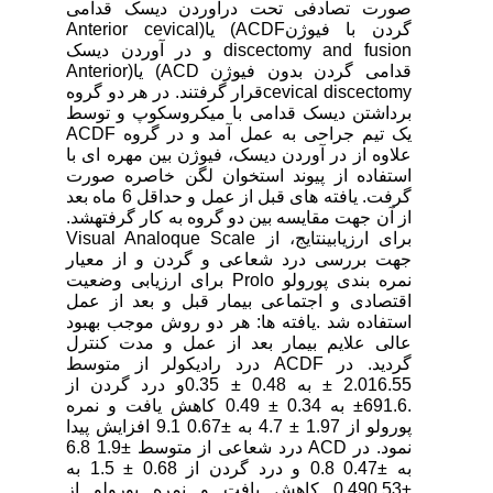
صورت تصادفی تحت درآوردن دیسک قدامی
گردن با فیوژنACDF) یا(Anterior cevical
discectomy and fusion و در آوردن دیسک
قدامی گردن بدون فیوژن ACD) یا(Anterior
cevical discectomyقرار گرفتند. در هر دو گروه
برداشتن دیسک قدامی با میکروسکوپ و توسط
یک تیم جراحی به عمل آمد و در گروه ACDF
علاوه از در آوردن دیسک، فیوژن بین مهره ای با
استفاده از پیوند استخوان لگن خاصره صورت
گرفت. یافته های قبل از عمل و حداقل 6 ماه بعد
از آن جهت مقایسه بین دو گروه به کار گرفتهشد.
برای ارزیابینتایج، از Visual Analoque Scale
جهت بررسی درد شعاعی و گردن و از معیار
نمره بندی پورولو Prolo برای ارزیابی وضعیت
اقتصادی و اجتماعی بیمار قبل و بعد از عمل
استفاده شد .یافته ها: هر دو روش موجب بهبود
عالی علایم بیمار بعد از عمل و مدت کنترل
گردید. در ACDF درد رادیکولر از متوسط
2.016.55 ± به 0.48 ± 0.35و درد گردن از
.691.6± به 0.34 ± 0.49 کاهش یافت و نمره
پورولو از 1.97 ± 4.7 به ±0.67 9.1 افزایش پیدا
نمود. در ACD درد شعاعی از متوسط ±1.9 6.8
به ±0.47 0.8 و درد گردن از 0.68 ± 1.5 به
±0.490.53 کاهش یافت و نمره پورولو از