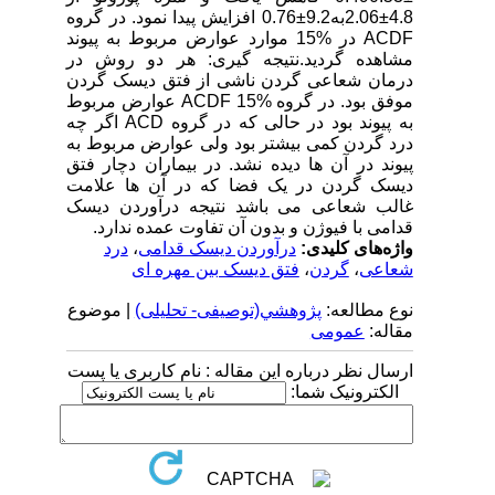
4.8±2.06به9.2±0.76 افزایش پیدا نمود. در گروه
ACDF در %15 موارد عوارض مربوط به پیوند
مشاهده گردید.نتیجه گیری: هر دو روش در
درمان شعاعی گردن ناشی از فتق دیسک گردن
موفق بود. در گروه %15 ACDF عوارض مربوط
به پیوند بود در حالی که در گروه ACD اگر چه
درد گردن کمی بیشتر بود ولی عوارض مربوط به
پیوند در آن ها دیده نشد. در بیماران دچار فتق
دیسک گردن در یک فضا که در آن ها علامت
غالب شعاعی می باشد نتیجه درآوردن دیسک
قدامی با فیوژن و بدون آن تفاوت عمده ندارد.
واژه‌های کلیدی:
درآوردن دیسک قدامی
،
درد
شعاعی
،
گردن
،
فتق دیسک بین مهره ای
نوع مطالعه:
پژوهشي(توصیفی- تحلیلی)
| موضوع
مقاله:
عمومى
ارسال نظر درباره این مقاله : نام کاربری یا پست
الکترونیک شما: