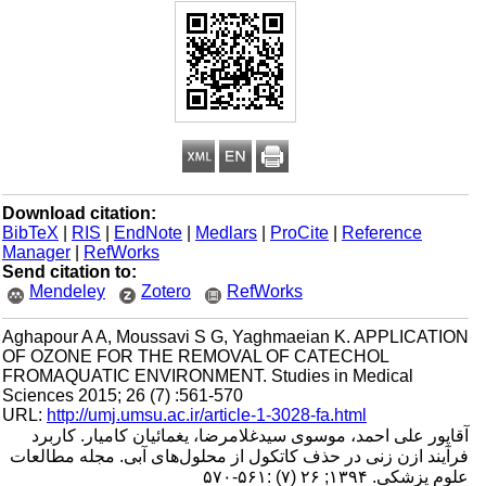
Download citation:
BibTeX
|
RIS
|
EndNote
|
Medlars
|
ProCite
|
Reference
Manager
|
RefWorks
Send citation to:
Mendeley
Zotero
RefWorks
Aghapour A A, Moussavi S G, Yaghmaeian K. APPLICATION
OF OZONE FOR THE REMOVAL OF CATECHOL
FROMAQUATIC ENVIRONMENT. Studies in Medical
Sciences 2015; 26 (7) :561-570
URL:
http://umj.umsu.ac.ir/article-1-3028-fa.html
آقاپور علی احمد، موسوی سیدغلامرضا، یغمائیان کامیار. کاربرد
فرآیند ازن زنی در حذف کاتکول از محلول‌های آبی. مجله مطالعات
علوم پزشکی. ۱۳۹۴; ۲۶ (۷) :۵۶۱-۵۷۰