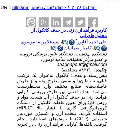
URL:
http://umj.umsu.ac.ir/article-۱-۳۰۲۸-fa.html
کاربرد فرآیند ازن زنی در حذف کاتکول از
محلول‌های آبی
*
علی احمد آقاپور
،
سیدغلامرضا موسوی
،
کامیار یغمائیان
دانشکده بهداشت، دانشگاه علوم پزشکی ارومیه
و عضو مرکز تحقیقات سالید تومور ،
aaaghapour@gmail.com
چکیده:
(۸۸۳۲ مشاهده)
پیش‌زمینه و هدف: کاتکول به‌عنوان یک ترکیب
فنلی، سرطان‌زا و سمی مطرح بوده و از طریق
فاضلاب‌های صنایع مختلف وارد محیط‌زیست
می‌شود. هدف اصلی این طرح، بررسی کارایی
فرایند ازنی در حذف کاتکول از آب هست. مواد و
روش کار: برای تعیین غلظت کاتکول از دستگاه
کروماتوگرافی گازی با فشار بالا (HPLC)
استفاده گردید. غلظت ازن و اکسیژن موردنیاز
شیمیایی (COD) با روش‌های استاندارد انجام
گرفت. یافته‌ها: کارایی فرایند ازن زنی در تجزیه