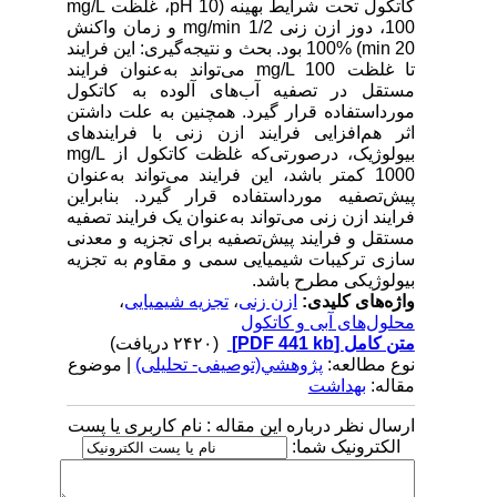
کاتکول تحت شرایط بهینه (10 pH، غلظت mg/L
100، دوز ازن زنی mg/min 1/2 و زمان واکنش
min 20) 100% بود. بحث و نتیجه‌گیری: این فرایند
تا غلظت mg/L 100 می‌تواند به‌عنوان فرایند
مستقل در تصفیه آب‌های آلوده به کاتکول
مورداستفاده قرار گیرد. همچنین به علت داشتن
اثر هم‌افزایی فرایند ازن زنی با فرایندهای
بیولوژیک، درصورتی‌که غلظت کاتکول از mg/L
1000 کمتر باشد، این فرایند می‌تواند به‌عنوان
پیش‌تصفیه مورداستفاده قرار گیرد. بنابراین
فرایند ازن زنی می‌تواند به‌عنوان یک فرایند تصفیه
مستقل و فرایند پیش‌تصفیه برای تجزیه و معدنی
سازی ترکیبات شیمیایی سمی و مقاوم به تجزیه
بیولوژیکی مطرح باشد.
واژه‌های کلیدی:
ازن زنی
،
تجزیه شیمیایی
،
محلول‌های آبی و کاتکول
متن کامل
[PDF 441 kb]
(۲۴۲۰ دریافت)
نوع مطالعه:
پژوهشي(توصیفی- تحلیلی)
| موضوع
مقاله:
بهداشت
ارسال نظر درباره این مقاله : نام کاربری یا پست
الکترونیک شما: