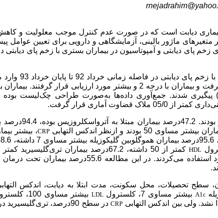
rnejadrahim@yahoo
بیماری دیابت است که در صورت عدم کنترل موجب معلولیت و کاهش
تغیرهای ماژور بالینی، آزمایشگاهی و دارویی برای تعیین عوامل پی
م پای دیابتی و آمپوتاسیون در بیماران بستری با زخم پای دیابتی 
: در مطالعه هم‌گروهی آینده‌نگر، بیماران بستری‌شده با زخم پ
صورت گرفت و بیماران با درجه 2 و بیشتر مورد ارزیابی قرار گرفتند. بیما
یگیری شدند. جمع‌آوری داده‌ها به‌صورت طراحی چک‌لیست بوده و
: 72 بیمار در مطالعه شرکت کردند که 58.3درصد افراد مذکر بودند. 
CRP
HDL
داشته،50درصد بیماران از داروهای خوراکی برای کنترل قند خون خود استفاده می‌کردند. در این مطالعه 55.6درصد 
د.
ان، سطح تحصیلات، محل سکونت، مدت ابتلا به دیابت، اندکس التها
بیشتر مساوی 7، کلسترول
بیشتر مساوی 100، کلسترول
LDL
A1c
در سطح 90درصد، تری‌گلیسیری
CRP