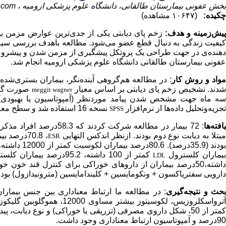
بخش عفونی بیمارستان طالقانی، دانشگاه علوم پزشکی ارومیه ،
.com
چکیده:
(۱۰۶۴۷ مشاهده)
پیش‌زمینه و هدف:
زخم پای دیابتی یکی از جدی‌ترین عوارض مزمن 
کیفیت زندگی به دنبال قطع عضو می‌شود. مطالعه باهدف بررسی سیر م
دهنده‌ی در جهت طراحی یک پروتکل پیشگیری از مزمن شدن و پیشروی زخ
عفونی بیمارستان طالقانی دانشگاه علوم پزشکی ارومیه انجام شد.
واد و روش کار
دند. تشخیص زخم پای دیابتی بر اساس معیار
meggit wagner
سه ماه جهت مشخص شدن پیامد موردنظر (آمپوتاسیون یا بهبودی) پ
تجزیه‌وتحلیل داده‌ها از نرم‌افزار
نسخه 16 استفاده شد و سطح معنی‌داری کمتر از 05/0 ملاک قضاوت آماری قرار گرفت.
SPSS
افته‌ها
بتلا به دیابت نوع دوم بودند. ازنظر اندکس التهابی
، 70.8درصد بیماران بیشتر مساوی 50 بودند و ازنظر اندکس التهابی
ESR
یماران کلسترول
کمتر از 100 داشته، 95.2درصد بیماران کلسترول
LDL
دارویی سفتریاکسون + ونکومایسین + کلیندامایسین (مترونیدازول) بودن
حث و نتیجه‌گیری
: در مطالعه ما ارتباط معناداری بین جنس بیمار
ترواسکلروزیس، لکوسیتوز بیشتر مساوی 12000، هموگلوبین گلیکوزیله
متر از 50، شکل داروی مصرفی (تزریقی یا خوراکی) و نوع دیابت، پیدا نشد. ولی بین اندکس التهابی
90درصد و آمپوتاسیون ارتباط معناداری وجود داشت.