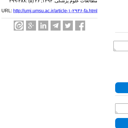
مطالعات علوم پزشکی. ۱۳۹۴; ۲۶ (۵) :۳۸۸-۳۹۹
URL:
http://umj.umsu.ac.ir/article-۱-۲۹۳۶-fa.html