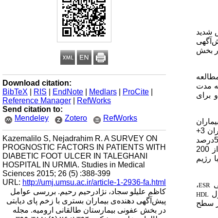
 شدید
ش‌آگهی
در بخش
ای دیابتی در فاصله زمانی خرداد 92 تا پایان خرداد 93 وارد مطالعه
Download citation:
ران به مدت
BibTeX
|
RIS
|
EndNote
|
Medlars
|
ProCite
|
 برای
Reference Manager
|
RefWorks
Send citation to:
Mendeley
Zotero
RefWorks
47.2درصد بیماران مبتلا به آترواسکلروزیس بوده، 94.4درصد بیماران
، بیشتر بیماران 3+
Kazemalilo S, Nejadrahim R. A SURVEY ON
بودند (35.9درصد). 80.6درصد بیماران لکوسیت کمتر از 12000 داشته، 95.6درصد بیماران هموگلوبین گلیکوزیله بیشتر مساوی 7 داشته، 58.6درصد
PROGNOSTIC FACTORS IN PATIENTS WITH
کمتر از 50 داشته، 67.2درصد بیماران تری‌گلیسیرید کمتر از 200
DIABETIC FOOT ULCER IN TALEGHANI
بیماران تحت درمان با رژیم
HOSPITAL IN URMIA. Studies in Medical
Sciences 2015; 26 (5) :388-399
URL:
http://umj.umsu.ac.ir/article-1-2936-fa.html
بی
،
ESR
کاظم علیلو سجاد، نژادرحیم رحیم. بررسی عوامل
HDL
پیش‌آگهی دهنده‌ی بیماران بستری با زخم پای دیابتی
د در سطح
در بخش عفونی بیمارستان طالقانی ارومیه. مجله