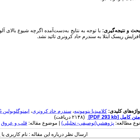
حث و نتیجه‌گیری:
با توجه به نتایج به‌دست‌آمده اگرچه
شیوع بالای آل
افزایش ریسک ابتلا به سندرم حاد کرونری تائید نشد.
واژه‌های کلیدی:
کلامیدیا پنومونیه
،
سندرم حاد کرونری
،
ایمنوگلوبولین G
متن کامل
[PDF 293 kb]
(۲۱۴۸ دریافت)
نوع مطالعه:
پژوهشي(توصیفی- تحلیلی)
| موضوع مقاله:
قلب و عروق
ارسال نظر درباره این مقاله : نام کاربری ی