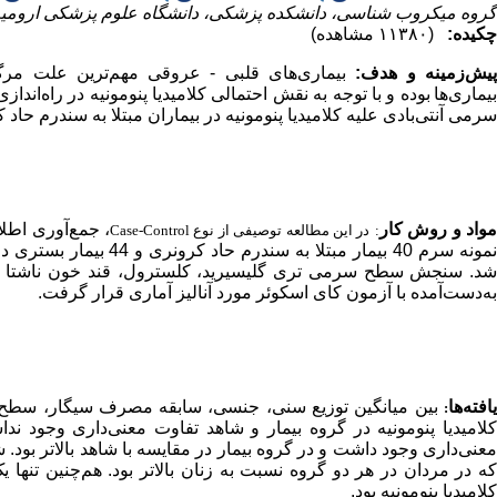
گروه میکروب شناسی، دانشکده پزشکی، دانشگاه علوم پزشکی ارومیه
چکیده:
(۱۱۳۸۰ مشاهده)
یش‌زمینه و هدف:
بیماری‌های قلبی - عروقی مهم‌ترین علت مرگ
یماری‌ها
بوده و با توجه به نقش احتمالی کلامیدیا پنومونیه در راه‌انداز
سرمی آنتی‌بادی علیه کلامیدیا پنومونیه در بیماران مبتلا به سندرم حا
واد و روش کار
، جمع‌آوری اطل
:
در این مطالعه توصیفی از نوع
Case-Control
نمونه سرم 40 بیمار مبت
د. سنجش سطح سرمی تری گلیسیرید، کلسترول، قند خون ناشتا و 
به‌دست‌آمده با آزمون کای اسکوئر مورد آنالیز آماری قرار گرفت.
افته‌ها
بین میانگین توزیع سنی، جنسی، سابقه مصرف سیگار، سطح 
:
لامیدیا پنومونیه در گروه بیمار و شاهد تفاوت معنی‌داری وجود ند
عنی‌داری وجود داشت و در گروه بیمار در مقایسه با شاهد بالاتر بود.
ش
ه در مردان در هر دو گروه نسبت به زنان بالاتر بود. هم‌چنین تنها یک نفر از افراد گروه شاهد
کلامیدیا پنومونیه بود.