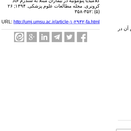
کلامیدیا پنومونیه در بیماران مبتلا به سندرم حاد
کرونری. مجله مطالعات علوم پزشکی. ۱۳۹۴; ۲۶
(۵) :۳۵۲-۳۵۸
URL:
http://umj.umsu.ac.ir/article-۱-۲۹۳۲-fa.html
 آن در