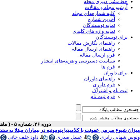
خط‌مشی دبیری مجله
آرشیو مجله و مقالات
کلیه شماره‌های مجله
آخرین شماره
نمایه نویسندگان
نمایه واژه های کلیدی
برای نویسندگان
راهنمای نگارش مقالات
راهنمای ارسال مقاله
فرم ارسال مقاله
سیاست دسترسی و هزینه‌های انتشار
فرم ها
برای داوران
راهنمای داوران
فرم داوری
ثبت نام و اشتراک
فرم ثبت نام
دوره ۲۶، شماره ۵ - ( ماهنامه مرداد ۱۳۹۴ )
میزان شیوع سرمی عفونت با کلامیدیا پنومونیه در بیماران مبتلا به سن
ونوس شهابی رابری
،
عسل صدری
،
داود خلف خانی