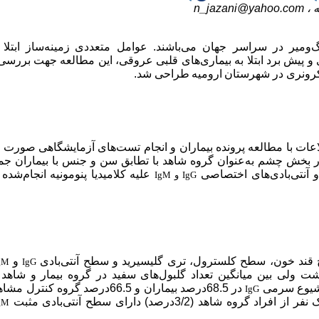
 ،
n_jazani@yahoo.com
‌ومیر در سراسر جهان می‌باشند. عوامل متع
د
دی
زمینه‌ساز ابتلا 
ی و پیش برد ابتلا به بیماری‌های قلبی عروقی
،
این مطالعه جهت بررسی
د کرونری در شهرستان
ارومیه
طراحی شد.
اعات
با
مطالعه پرونده بیماران و انجام تست‌های آزمایشگاهی صورت 
لا به سندرم حاد کرونری و 44 بیمار بستری در بخش چشم به‌عنوان گروه شاهد با تطابق سن و جنس با بیماران
آنتی‌بادی‌های اختصاصی
علیه
کلامیدیا پنومونیه انجام‌شده 
IgG
و
IgM
قند خون، سطح کلسترول، تری گلیسیرید و سطح آنتی‌بادی
و
gM
IgG
اشت ولی بین میانگین
تعداد گلبول‌های سفید در گروه بیمار و شاهد
یوع سرمی
در 68.5درصد بیماران و 66.5درصد گروه کنتر
IgG
 (3/2درصد) دارای سطح آنتی‌بادی مثبت
gM