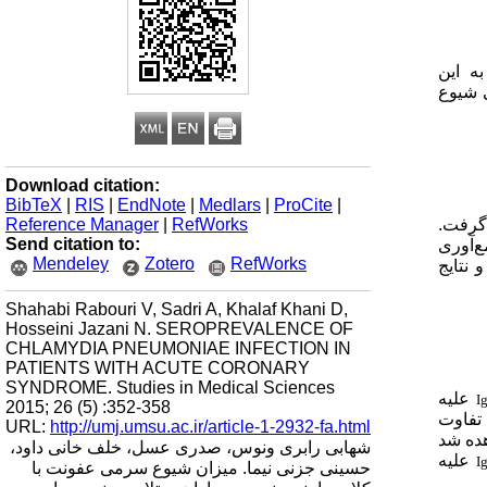
به این
 شیوع
Download citation:
BibTeX
|
RIS
|
EndNote
|
Medlars
|
ProCite
|
Reference Manager
|
RefWorks
گرفت.
Send citation to:
 جمع‌آوری
Mendeley
Zotero
RefWorks
و نتایج
Shahabi Rabouri V, Sadri A, Khalaf Khani D,
Hosseini Jazani N. SEROPREVALENCE OF
CHLAMYDIA PNEUMONIAE INFECTION IN
PATIENTS WITH ACUTE CORONARY
SYNDROME. Studies in Medical Sciences
علیه
I
2015; 26 (5) :352-358
 تفاوت
URL:
http://umj.umsu.ac.ir/article-1-2932-fa.html
ل مشاهده شد
شهابی رابری ونوس، صدری عسل، خلف خانی داود،
علیه
I
حسینی جزنی نیما. میزان شیوع سرمی عفونت با