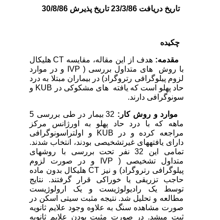
تاریخ دریافت 23/3/86 تاریخ پذیرش 30/8/86
چکیده
مقدمه:
هدف از این مقاله، مقایسه CT هلیکال
با روش ­ های متداول بررسی ( IVP و در موارد
لزوم پیلوگرافی رتروگراد) در بیماران مبتلا به درد
حاد پهلو است که یافته ­ های مشکوکی در KUB و
سونوگرافی دارند.
موارد و روش کار:
32 بیمار در طی بررسی 5
ماهه که با درد حاد پهلو به اورژانس مرکز
مراجعه کرده و در KUB و اولتراسونوگرافی
دارای یافته­های غیرتشخیصی بودند، انتخاب شدند.
تمامی این 32 نفر تحت بررسی با روش­های
متداول تشخیصی ( IVP و در صورت لزوم
پیلوگرافی رتروگراد) و نیز CT هلیکال بدون ماده
حاجب تزریقی یا خوراکی قرار گرفتند. نتایج
توسط یک رادیولوژیست و یک ارولوژیست
مطالعه و تحلیل شد. نتیجه مثبت سی­تی اسکن در
صورت مشاهده سنگ به علاوه وجود علایم ثانویه
ثبت می­شد. در صورت مثبت بودن علایم ثانویه