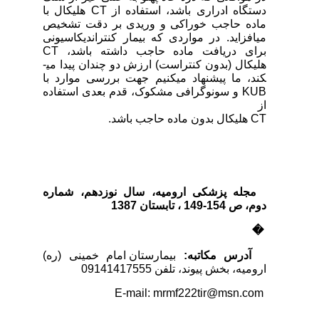
دستگاه ادراری باشد، استفاده از CT هلیکال با
ماده حاجب خوراکی و وریدی بر دقت تشخیص
می­افزاید. در مواردی که بیمار کنتراندیکاسیونی
برای دریافت ماده حاجب داشته باشد، CT
هلیکال (بدون کنتراست) ارزش دو چندان پیدا می­
کند، ما پیشنهاد می­کنیم جهت بررسی موارد با
KUB و سونوگرافی مشکوک، قدم بعدی استفاده
از
CT هلیکال بدون ماده حاجب باشد.
مجله پزشکی ارومیه، سال نوزدهم، شماره‌
دوم، ص
154-149
، تابستان 1387
�
آدرس مکاتبه:
بیمارستان امام خمینی (ره)
ارومیه، بخش پیوند، تلفن 09141417555
E-mail: mrmf222tir@msn.com