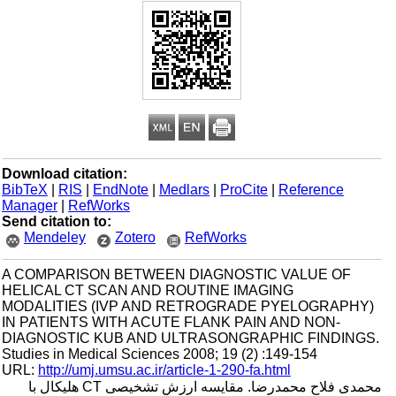
Download citation:
BibTeX
|
RIS
|
EndNote
|
Medlars
|
ProCite
|
Reference
Manager
|
RefWorks
Send citation to:
Mendeley
Zotero
RefWorks
A COMPARISON BETWEEN DIAGNOSTIC VALUE OF
HELICAL CT SCAN AND ROUTINE IMAGING
MODALITIES (IVP AND RETROGRADE PYELOGRAPHY)
IN PATIENTS WITH ACUTE FLANK PAIN AND NON-
DIAGNOSTIC KUB AND ULTRASONGRAPHIC FINDINGS.
Studies in Medical Sciences 2008; 19 (2) :149-154
URL:
http://umj.umsu.ac.ir/article-1-290-fa.html
محمدی فلاح محمدرضا. مقایسه ارزش تشخیصی CT هلیکال با