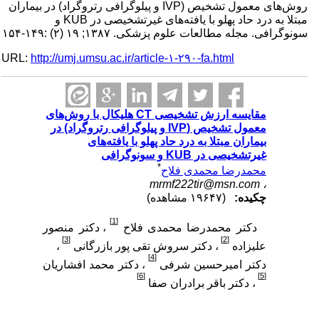
روش‌های معمول تشخیص (IVP و پیلوگرافی رتروگراد) در بیماران
مبتلا به درد حاد پهلو با یافته‌های غیرتشخیصی در KUB و
سونوگرافی. مجله مطالعات علوم پزشکی. ۱۳۸۷; ۱۹ (۲) :۱۴۹-۱۵۴
URL:
http://umj.umsu.ac.ir/article-۱-۲۹۰-fa.html
مقایسه ارزش تشخیصی CT هلیکال با روش‌های
معمول تشخیص (IVP و پیلوگرافی رتروگراد) در
بیماران مبتلا به درد حاد پهلو با یافته‌های
غیرتشخیصی در KUB و سونوگرافی
*
محمدرضا محمدی فلاح
mrmf222tir@msn.com
،
چکیده:
(۱۹۶۴۷ مشاهده)
[1]
دکتر محمدرضا محمدی فلاح
، دکتر منصور
[3]
[2]
علیزاده
، دکتر سروش تقی پور بازرگانی
،
[4]
دکتر امیرحسین شرفی
، دکتر محمد افشاریان
[6]
[5]
، دکتر باقر برادران صفا