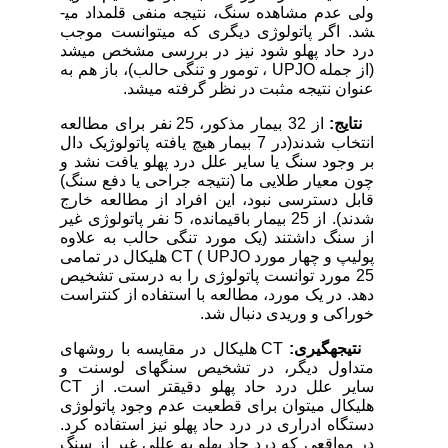
ولی عدم مشاهده سنگ، نتیجه منفی قلمداد می­
شد. اگر پاتولوژی دیگری که می­توانست موجب
درد حاد پهلو شود نیز در بررسی مشخص می­شد
(از جمله UPJO ، تومور و تنگی حالب)، باز هم به
عنوان نتیجه مثبت در نظر گرفته می­شد.
نتایج:
از 32 بیمار مذکور، 25 نفر برای مطالعه
انتخاب شدند(در 7 بیمار هیچ یافته پاتولوژیک دال
بر وجود سنگ یا سایر علل درد پهلو یافت نشد و
چون معیار طلایی ما (نتیجه جراحی یا دفع سنگ)
قابل دسترسی نبود، این افراد از مطالعه خارج
شدند). از 25 بیمار باقیمانده، 5 نفر پاتولوژی غیر
از سنگ داشتند (یک مورد تنگی حالب به علاوه
پولیپ و چهار مورد UPJO ) CT هلیکال در تمامی
25 مورد توانست پاتولوژی را به درستی تشخیص
دهد. در یک مورد، مطالعه با استفاده از کنتراست
خوراکی و وریدی دنبال شد.
نتیجه­گیری:
CT هلیکال در مقایسه با روش­های
متداول دیگر، در تشخیص سنگ­های لوسنت و
سایر علل درد حاد پهلو دقیق­تر است. از CT
هلیکال می­توان برای قطعیت عدم وجود پاتولوژی
دستگاه ادراری در درد حاد پهلو نیز استفاده کرد.
در مواقعی که درد حاد پهلو به عللی غیر از سنگ