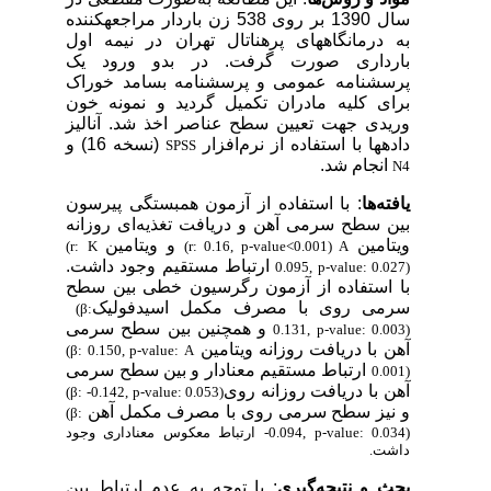
سال 1390 بر روی 538 زن باردار مراجعه­کننده
به درمانگاه­های پره­ناتال تهران در نیمه اول
بارداری صورت گرفت. در بدو ورود یک
پرسشنامه عمومی و پرسشنامه بسامد خوراک
برای کلیه مادران تکمیل گردید و نمونه خون
وریدی جهت تعیین سطح عناصر اخذ شد. آنالیز
داده­ها با استفاده از نرم‌افزار
(نسخه 16) و
SPSS
انجام شد.
N4
یافته‌ها
: با استفاده از آزمون همبستگی پیرسون
بین سطح سرمی آهن و دریافت تغذیه‌ای روزانه
ویتامین
و ویتامین
(r:
K
(r: 0.16, p-value<0.001)
A
ارتباط مستقیم وجود داشت.
0.095, p-value: 0.027)
با استفاده از آزمون رگرسیون خطی بین سطح
سرمی روی با مصرف مکمل اسیدفولیک
(β:
و همچنین بین سطح سرمی
0.131, p-value: 0.003)
آهن با دریافت روزانه ویتامین
(β: 0.150, p-value:
A
ارتباط مستقیم معنادار و بین سطح سرمی
0.001)
آهن با دریافت روزانه روی
(β: -0.142, p-value: 0.053)
و نیز سطح سرمی روی با مصرف مکمل آهن
(β:
-0.094, p-value: 0.034)
ارتباط معکوس معناداری وجود
داشت.
بحث و نتیجه‌گیری
: با توجه به عدم ارتباط بین