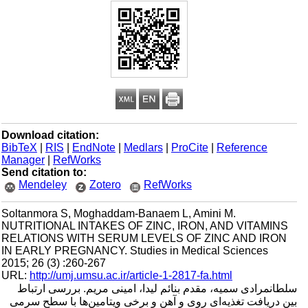
Download citation:
BibTeX
|
RIS
|
EndNote
|
Medlars
|
ProCite
|
Reference
Manager
|
RefWorks
Send citation to:
Mendeley
Zotero
RefWorks
Soltanmora S, Moghaddam-Banaem L, Amini M.
NUTRITIONAL INTAKES OF ZINC, IRON, AND VITAMINS
RELATIONS WITH SERUM LEVELS OF ZINC AND IRON
IN EARLY PREGNANCY. Studies in Medical Sciences
2015; 26 (3) :260-267
URL:
http://umj.umsu.ac.ir/article-1-2817-fa.html
سلطانمرادی سمیه، مقدم بنائم لیدا، امینی مریم. بررسی ارتباط
بین دریافت تغذیه‌ای روی و آهن و برخی ویتامین‌ها با سطح سرمی