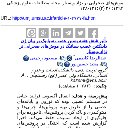
موش‌های صحرایی نر نژاد ویستار. مجله مطالعات علوم پزشکی.
۱۳۹۴; ۲۶ (۲) :۱۲۱-۱۲۸
URL:
http://umj.umsu.ac.ir/article-۱-۲۷۷۷-fa.html
تأثیر شش هفته بستن عصب سیاتیک بر بیان ژن
داینکتین عصب سیاتیک در موش‌های صحرایی نر
نژاد ویستار
*
عبدالرضا کاظمی
،
مسعود رحمتی
،
مجید حسین‌پور
گروه تربیت بدنی، دانشکده ادبیات و علوم
انسانی، دانشگاه ولی عصر (عج) رفسنجان ،
A.
kazemi@vru. ac.ir
چکیده:
(۱۰۲۸۶ مشاهده)
پیش‌زمینه و هدف:
انتقال آکسونی فرایند حیاتی
در سیستم عصبی بوده که نورون و پایانه‌های
عصبی را از طریق تهیه پروتئین‌ها، چربی‌ها و
میتوکندری و پاک کردن پروتئین‌های تاخورده برای
جلوگیری از ایجاد سمیت، حفظ می‌کند. اخیراً
گزارش شده است که اختلال در پروتئین‌های