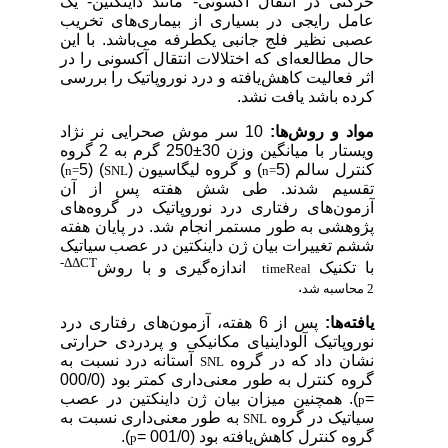
حرکتی در انتقال آکسونی- مانند داینکتین- یک
عامل رایجی در بسیاری از بیماری‌های تخریب
عصبی نظیر فلج جانبی یکطرفه می‌باشد. با این
حال مطالعه‌ای که اختلالات انتقال آکسونی را در
اثر فعالیت کاهش‌یافته و درد نوروپاتیک را بررسی
کرده باشد یافت نشد.
مواد و روش‌ها:
10 سر موش صحرایی نر نژاد
ویستار با میانگین وزن 30±250 گرم به 2 گروه
کنترل سالم (5
) و گروه لیگاسیون (
) (5
)
n=
SNL
n=
تقسیم شدند. طی شش هفته پس از آن
آزمون‌های رفتاری درد نوروپاتیک در گروه‌های
پژوهشی به طور مستمر انجام شد. در پایان هفته
ششم تغییرات بیان ژن داینکتین در عصب
سیاتیک
-ΔΔCT
با تکنیک
اندازه‌گیری و با روش
time
Real
.
2
محاسبه شد
یافته‌ها:
پس از 6 هفته، آزمون‌های رفتاری درد
نوروپاتیک آلوداینیای مکانیکی و پردردی حرارتی
نشان داد که در گروه
آستانه درد نسبت به
SNL
گروه کنترل به طور معنی‌داری کمتر بود (000/0
=
). همچنین میزان بیان ژن داینکتین در عصب
p
سیاتیک در گروه
به طور معنی‌داری نسبت به
SNL
گروه کنترل کاهش‌یافته بود (001/0 =
).
p