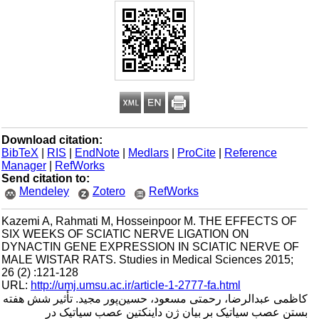
Download citation:
BibTeX
|
RIS
|
EndNote
|
Medlars
|
ProCite
|
Reference
Manager
|
RefWorks
Send citation to:
Mendeley
Zotero
RefWorks
Kazemi A, Rahmati M, Hosseinpoor M. THE EFFECTS OF
SIX WEEKS OF SCIATIC NERVE LIGATION ON
DYNACTIN GENE EXPRESSION IN SCIATIC NERVE OF
MALE WISTAR RATS. Studies in Medical Sciences 2015;
26 (2) :121-128
URL:
http://umj.umsu.ac.ir/article-1-2777-fa.html
کاظمی عبدالرضا، رحمتی مسعود، حسین‌پور مجید. تأثیر شش هفته
بستن عصب سیاتیک بر بیان ژن داینکتین عصب سیاتیک در