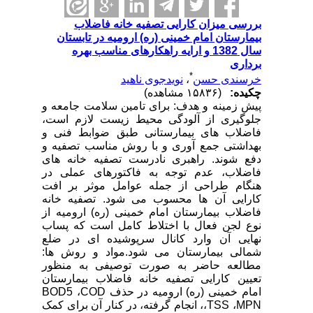
بررسی میزان کارایی تصفیه خانه فاضلاب
بیمارستان امام خمینی (ره) ارومیه در تابستان
سال 1382 و ارایه راهکارهای مناسب بهره
برداری
*
خرسندی حسن
،
نویدجوی ناهید
چکیده:
(۱۵۸۳۶ مشاهده)
پیش زمینه و هدف: برای تامین سلامت جامعه و
جلوگیری از آلودگی محیط زیست لازم است،
فاضلاب های بیمارستانی طبق ضوابط فنی و
بهداشتی جمع آوری و با روش مناسب تصفیه و
دفع شوند. راهبری نادرست تصفیه خانه های
فاضلاب، عدم توجه به فاکتورهای عملی در
هنگام طراحی از جمله عوامل موثر بر افت
کارایی آن ها محسوب می شود. تصفیه خانه
فاضلاب بیمارستان امام خمینی (ره) ارومیه از
نوع لجن فعال با اختلاط کامل است که پساب
نهایی آن وارد کانال سرپوشیده ای در ضلع
شمالی بیمارستان می شود.مواد و روش ها:
مطالعه حاضر به صورت توصیفی به منظور
تعیین کارایی تصفیه خانه فاضلاب بیمارستان
امام خمینی (ره) ارومیه در حذف BOD5 ،COD
،TSS ،MPN، انجام گرفته، در کنار آن برای کمک