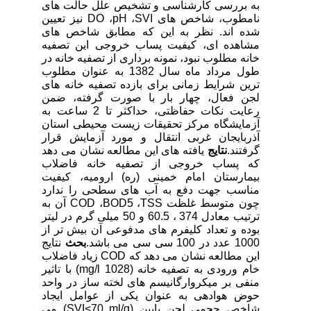
به بررسی کارشناسی و تشخیص علل حالت های
نامطوب، شاخص های DO ،pH ،SVI نیز تعیین
شده اند. نظر به این که مطابق شاخص های
مشاهده ای، کیفیت پساب خروجی این تصفیه
خانه مطلوب نبود، نمونه برداری از تصفیه خانه در
طول مرداد ماه سال 1382 به عنوان مطلوب
ترین شرایط زمانی برای بازده تصفیه خانه های
لجن فعال، چهار بار با صورت گرفته، ضمن
رعایت نکات حفاظتی، حداکثر تا 2 ساعت به
آزمایشگاه مرکز تحقیقات زیست محیطی استان
آذربایجان غربی انتقال و مورد آزمایش قرار
گرفتند.
نتایج
یافته های این مطالعه نشان می دهد
که پساب خروجی از تصفیه خانه فاضلاب
بیمارستان امام خمینی (ره) ارومیه، کیفیت
مناسب جهت دفع به آب های سطحی را ندارد
چون متوسط غلظت COD ،BOD5 ،TSS آن به
ترتیب معادل 374 ، 60.5 و 50 میلی گرم در لیتر
بوده و تعداد کلیفرم های مدفوعی آن بیش تر از
1000 عدد در 100 سی سی می باشد.
بحث
نتایج
این مطالعه نشان می دهد که COD زیاد فاضلاب
خام ورودی به تصفیه خانه (1028 mg/l) با تاثیر
منفی بر میکروارگانیسم های لخته ساز در واحد
حوض هوادهی به عنوان یکی از عوامل ایجاد
شاخص حجمی لجن پایین (SVI<70 ml/g) می