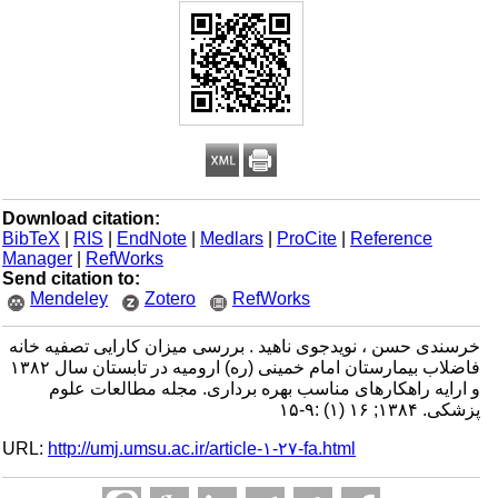
Download citation:
BibTeX
|
RIS
|
EndNote
|
Medlars
|
ProCite
|
Reference
Manager
|
RefWorks
Send citation to:
Mendeley
Zotero
RefWorks
خرسندی حسن ، نویدجوی ناهید . بررسی میزان کارایی تصفیه خانه
فاضلاب بیمارستان امام خمینی (ره) ارومیه در تابستان سال ۱۳۸۲
و ارایه راهکارهای مناسب بهره برداری. مجله مطالعات علوم
پزشکی. ۱۳۸۴; ۱۶ (۱) :۹-۱۵
URL:
http://umj.umsu.ac.ir/article-۱-۲۷-fa.html