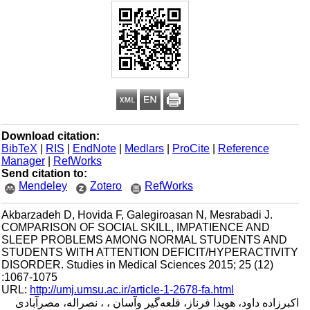
Download citation:
BibTeX
|
RIS
|
EndNote
|
Medlars
|
ProCite
|
Reference
Manager
|
RefWorks
Send citation to:
Mendeley
Zotero
RefWorks
Akbarzadeh D, Hovida F, Galegiroasan N, Mesrabadi J.
COMPARISON OF SOCIAL SKILL, IMPATIENCE AND
SLEEP PROBLEMS AMONG NORMAL STUDENTS AND
STUDENTS WITH ATTENTION DEFICIT/HYPERACTIVI
DISORDER. Studies in Medical Sciences 2015; 25 (12)
:1067-1075
URL:
http://umj.umsu.ac.ir/article-1-2678-fa.html
رزاده داود، هویدا فرناز، قلعه‌گیر وآسان ، ، نصراله، مصرآبادی