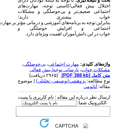
بحث و نتیجه‌گیری:
با توجه به اینکه کودکان دارای
اختلال بیش فعالی/کاستی توجه، مهارت‌های
اجتماعی ضعیف‌تر و بی‌حوصلگی و مشکلات
خواب بیشتری دارند؛
بنابراین
توجه
به
برنامه‌های
آموزشی
و
درمانی
مؤثر
بر
مهارت‌های
اجتماعی و افزایش حوصلگی
و
خواب
در
این
دانش‌آموزان اهمیت
ویژه‌ای
دارد.
واژه‌های کلیدی:
مهارت اجتماعی
،
بی‌حوصلگی
،
مشکلات خواب
،
نارسایی توجه/ بیش فعالی
متن کامل
[PDF 388 kb]
(۲۹۶۵ دریافت)
نوع مطالعه:
پژوهشي(توصیفی- تحلیلی)
| موضوع
مقاله:
آناتومی
ارسال نظر درباره این مقاله : نام کاربری یا پست
الکترونیک شما: