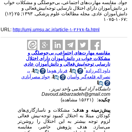
د. مقایسه مهارت‌های اجتماعی، بی‌حوصلگی و مشکلات خواب
دانش‌آموزان دارای اختلال نارسایی توجه/بیش‌فعالی و
دانش‌آموزان عادی. مجله مطالعات علوم پزشکی. ۱۳۹۳; ۲۵ (۱۲)
URL:
http://umj.umsu.ac.ir/article-۱-۲۶۷۸-fa.html
مقایسه مهارت‌های اجتماعی، بی‌حوصلگی و
مشکلات خواب در دانش‌آموزان دارای اختلال
نارسایی توجه/بیش‌فعالی و دانش‌آموزان عادی
*
داود اکبرزاده
،
فرناز هویدا
،
،،
نصراله قلعه‌گیر وآسان
،
جواد مصرآبادی
دانشگاه آزاد اسلامی واحد تبریز ،
Davoud.akbarzadeh@gmail.com
چکیده:
(۱۵۶۲۱ مشاهده)
پیش‌زمینه و هدف:
مشکلات و ناسازگاری‌های
کودکان مبتلا به اختلال کمبود توجه-بیش فعالی
لزوم توجه بیشتر به این اختلال را روشن‌تر
می‌سازد. هدف پژوهش حاضر، مقایسه