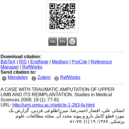
Download citation:
BibTeX
|
RIS
|
EndNote
|
Medlars
|
ProCite
|
Reference
Manager
|
RefWorks
Send citation to:
Mendeley
Zotero
RefWorks
A CASE WITH TRAUMATIC AMPUTATION OF UPPER
LIMB AND ITS REIMPLANTATION. Studies in Medical
Sciences 2008; 19 (1) :77-81
URL:
http://umj.umsu.ac.ir/article-1-263-fa.html
انشائی علی، افشار احمدرضا، میرزاطلوعی فردین. گزارش یک
مورد قطع کامل بازو و پیوند مجدد آن. مجله مطالعات علوم
پزشکی. ۱۳۸۷; ۱۹ (۱) :۷۷-۸۱