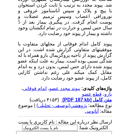
شد. پیوند مجدد به ترتیب با ثابت کردن استخوان
با پیچ و پلاک و سپس آناستاموز عروقی و
نورورافی اعصاب وسپس ترمیم عضلات و
پوست انجام گرفت. در پیگیری بیمار بعد از 5
سال حس لمس و حرارت در تمام انگشتان وجود
داشته و بیمار از پیوند خود رضایت دارد.
پیوند کامل اندام فوقانی از محل­های متفاوت با
موفقیت­های متفاوتی گزارش شده اشت. در این
گزارش پیوند از ناحیه پروگزیمال بازو همراه با له
شدگی نسبی بوده است. بیمار به علت این­که عضو
پیوند شده دارای حس لمس، بدون درد و به اندام
مقابل کمک می­کند علی رغم نداشتن کارایی
کامل، از پیوند عضو خود رضایت دارد.
واژه‌های کلیدی:
پیوند مجدد عضو
،
اندام فوقانی
،
بازو
،
قطع عضو
متن کامل
[PDF 187 kb]
(۴۱۵۳ دریافت)
نوع مطالعه:
پژوهشي(توصیفی- تحلیلی)
| موضوع
مقاله:
آناتومی
ارسال نظر درباره این مقاله : نام کاربری یا پست
الکترونیک شما: