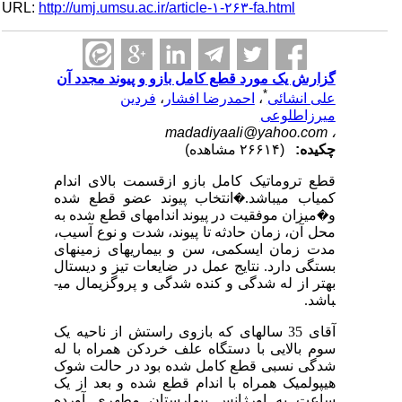
URL:
http://umj.umsu.ac.ir/article-۱-۲۶۳-fa.html
گزارش یک مورد قطع کامل بازو و پیوند مجدد آن
*
علی انشائی
،
احمدرضا افشار
،
فردین
میرزاطلوعی
madadiyaali@yahoo.com
،
چکیده:
(۲۶۶۱۴ مشاهده)
قطع تروماتیک کامل بازو ازقسمت بالای اندام
کمیاب می­باشد.
انتخاب پیوند عضو قطع شده
�
و
میزان موفقیت در پیوند اندام­های قطع شده به
�
محل آن، زمان حادثه تا پیوند، شدت و نوع آسیب،
مدت زمان ایسکمی، سن و بیماری­های زمینه­ای
بستگی دارد. نتایج عمل در ضایعات تیز و دیستال
بهتر از له شدگی و کنده شدگی و پروگزیمال می­
باشد.
آقای 35 ساله­ای که بازوی راستش از ناحیه یک
سوم بالایی با دستگاه علف خردکن همراه با له
شدگی نسبی قطع کامل شده بود در حالت شوک
هیپولمیک همراه با اندام قطع شده و بعد از یک
ساعت به اورژانس بیمارستان مطهری آورده