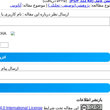
متن کامل
[PDF 112 kb]
(۵۴۲۵ دریافت)
نوع مطالعه:
پژوهشي(توصیفی- تحلیلی)
| موضوع مقاله:
آناتومی
ارسال نظر درباره این مقاله : نام کاربری ی
ارسال پیام 
بازنشر اطلاعات
این مقاله تحت شرایط
0 International License