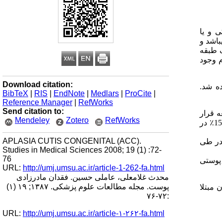
 و یا
باشد و
ک طبقه
 وجود
Download citation:
ه شد.
BibTeX
|
RIS
|
EndNote
|
Medlars
|
ProCite
|
Reference Manager
|
RefWorks
Send citation to:
ه قرار
Mendeley
Zotero
RefWorks
٪ در ناحیه پاریتال و 15٪ در ناحیه پاریتو اکسی پیتال و 15٪ در
APLASIA CUTIS CONGENITAL (ACC).
ف دارو در طی
Studies in Medical Sciences 2008; 19 (1) :72-
76
 پوستی
URL:
http://umj.umsu.ac.ir/article-1-262-fa.html
محدث غلامعلی، عاملی حسین. فقدان مادرزادی
پوست. مجله مطالعات علوم پزشکی. ۱۳۸۷; ۱۹ (۱)
یر نوزادان مبتلا
:۷۲-۷۶
URL:
http://umj.umsu.ac.ir/article-۱-۲۶۲-fa.html