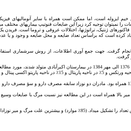
 ایزوله است، اما ممکن است همراه با سایر آنومالی­های فیزیکی
ات را نمی­توان توجیه کرد زیرا این ضایعات فنوتیپ بیماری­های مختلف می­
فاکتورهای ژنتیک،‌ تراتوژن­ها، اختلالات عروقی و تروما است. فریدن ی
د کرده است که براساس تعداد ضایعه و محل ضایعه و وجود و یا عدم
نجام گرفت. جهت جمع آوری اطلاعات، از روش سرشماری استفاد
 گرفت.
1384
در بیمارستان اکبرآبادی متولد شدند، مورد مطالع
5
لومبو­ساکرال و 20٪ در انتها­ها قرار داشتند، و 15٪ همراه با تریزومی 13 همراه بود. مادران دو نوزاد سابقه مصرف دارو و سؤ مصر
میر بالا همراه است در این مطالعه نیز نسبت مرگ با ضایعات وسیع
بر طبق این مطالعه ضایعات پوستی منفرد بیشترین تعداد را تشکیل می­داد. (85٪ موارد) و بیشترین علت مرگ و م