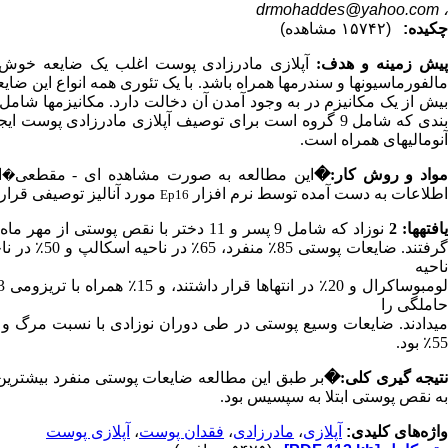
drmohaddes@yahoo.com
،
چکیده:
(۱۵۷۴۲ مشاهده)
یش زمینه و هدف:
آپلازی مادرزادی پوست اغلب یک ضایعه خوش خیم
مالفورماسیون­ها و سندرم­ها همراه باشد. با یک تئوری همه انواع این ضایع
بیش از یک مکانیزم در به وجود آمدن آن دخالت دارد. مکانیزم­ها شامل 
ندی که شامل
9
گروه است برای توصیف آپلازی مادرزادی پوست ایجا
آنومالی­های همراه است.
واد و روش کار:
�
این مطالعه به صورت مشاهده ای
-
مقطعی
ا
�
اطلاعات به دست آمده توسط نرم افزار
مورد آنالیز توصیفی قرار
Ep
1
6
افته­ها: 2
نوزاد که شامل
9
پسر و 11 دختر با نقص پوستی از مهر ماه 1376 الی مهر
رفتند. ضایعات پوستی 85٪ منفرد،
65
٪ در ناحیه اسکالپ و 50٪ در ناحیه ورتکس و
ناحیه
حاملگی را
می­دادند. ضایعات وسیع پوستی در طی دوران نوزادی با نسبت مرگ و 
55٪ بود.
تیجه گیری کلی:
�
به نقص پوستی ابتلا به سپسیس بود.
واژه‌های کلیدی:
آپلازی
،
مادرزادی
،
فقدان پوست
،
آپلازی پوست