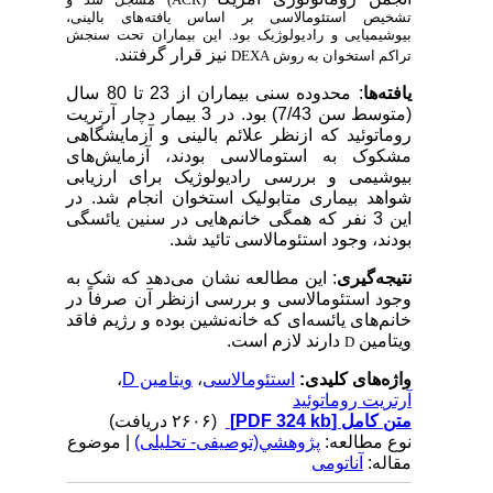
تشخیص استئومالاسی بر اساس یافته‌های بالینی،
بیوشیمیایی و رادیولوژیک بود. این بیماران تحت سنجش
نیز قرار گرفتند.
تراکم استخوان به روش
DEXA
یافته‌ها
: محدوده سنی بیماران از 23 تا 80 سال
(متوسط
سن 7/43) بود. در 3 بیمار دچار آرتریت
روماتوئید که ازنظر علائم بالینی و آزمایشگاهی
مشکوک به استومالاسی بودند، آزمایش‌های
بیوشیمی و بررسی رادیولوژیک برای ارزیابی
شواهد بیماری متابولیک استخوان انجام شد. در
این 3 نفر که همگی خانم‌هایی در سنین یائسگی
بودند، وجود استئومالاسی تائید شد.
نتیجه‌گیری
: این مطالعه نشان می‌دهد که شک به
وجود استئومالاسی و بررسی ازنظر آن صرفاً در
خانم‌های یائسه‌ای که خانه‌نشین بوده و رژیم فاقد
ویتامین
دارند لازم است.
D
واژه‌های کلیدی:
استئومالاسی
،
ویتامین D
،
آرتریت روماتوئید
متن کامل
[PDF 324 kb]
(۲۶۰۶ دریافت)
نوع مطالعه:
پژوهشي(توصیفی- تحلیلی)
| موضوع
مقاله:
آناتومی