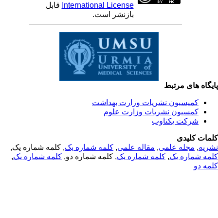
International License
قابل
بازنشر است.
یگاه های مرتبط
کمیسیون نشریات وزارت بهداشت
کمسیون نشریات وزارت علوم
شرکت یکتاوب
مات کلیدی
ریه
,
مجله علمی
,
مقاله علمی
,
کلمه شماره یک
, کلمه شماره یک,
مه شماره یک
,
کلمه شماره یک
, کلمه شماره دو,
کلمه شماره یک
,
مه دو
© 2025 All Rights Reserved | Health Science Monitor | Designed &
Developed by : Yektaweb