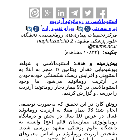
استئومالاسی در روماتوئید آرتریت
*
نیره سعادتی
،
بهرام نقیب زاده
مرکز تحقیقات بیماری‌های روماتیسمی، دانشگاه
علوم پزشکی مشهد ،
naghibzadehb 2
@mums.ac.ir
چکیده:
(۱۰۸۳۲ مشاهده)
پیش‌زمینه و هدف:
استئومالاسی و شواهد
بیوشیمیایی فقدان ویتامین
منجر به ابتلا به
D
استئوپنی و افزایش ریسک شکستگی خودبه‌خودی
در آرتریت روماتوئید می‌شود. ما وجود
استئومالاسی در 93 بیمار دچار روماتوئید آرتریت
را بررسی و گزارش کردیم.
روش کا
ر: در این تحقیق که به‌صورت توصیفی
انجام شد؛ 93 بیمار مبتلا به آرتریت روماتوئید
فعال در عرض 10 سال در بخش و درمانگاه
روماتولوژی بیمارستان قائم (عج) وابسته به
دانشگاه علوم پزشکی مشهد بررسی شدند.
تشخیص آرتریت روماتوئید بر اساس معیارهای
انجمن روماتولوژی آمریکا
(ACR)
مسجل شد و