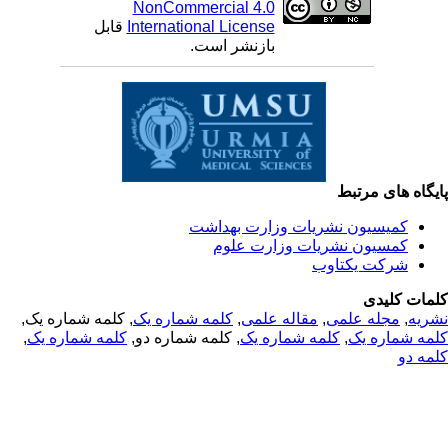
NonCommercial 4.0
International License
قابل
بازنشر است.
یگاه های مرتبط
کمیسیون نشریات وزارت بهداشت
کمسیون نشریات وزارت علوم
شرکت یکتاوب
مات کلیدی
ریه
,
مجله علمی
,
مقاله علمی
,
کلمه شماره یک
, کلمه شماره یک,
مه شماره یک
,
کلمه شماره یک
, کلمه شماره دو,
کلمه شماره یک
,
مه دو
© 2025 All Rights Reserved | Health Science Monitor | Designed &
Developed by : Yektaweb