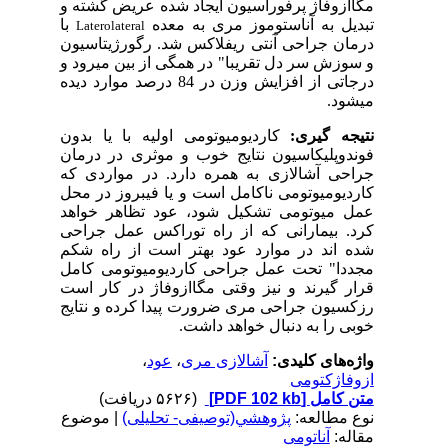
مگاازوفاژ پرفوراسیون ایجاد شده عریض گشته و
تبدیل به آناستوموز مری به معده
با
Laterolateral
درمان جراحی آنتی ریفلاکس شد. رگورژیتاسیون
و سوزش سر دل تقریبا" در همگی از بین می­رود و
درجاتی از افزایش وزن در 84 درصد موارد دیده
می­شود.
نتیجه گیری:
کاردیومیوتومی اولیه با یا بدون
فوندوپلیکاسیون نتایج خوب و موثری در درمان
جراحی آشالازی به همره دارد. در مواردی که
کاردیومیوتومی ناکامل است و یا فیب
ر
وز در محل
عمل میوتومی تشکیل شود، عود تظاهر خواهد
کرد. بیمارانی که از راه توراکس عمل جراحی
شده اند در موارد عود بهتر است از راه شکم
مجددا" تحت عمل جراحی کاردیومیوتومی کامل
قرار گیرند و نیز وقتی مگاازوفاژ در کار است
رزکسیون جراحی مری ضرورت پیدا کرده و نتایج
خوبی را به دنبال خواهد داشت.
واژه‌های کلیدی:
آشالازی مری
،
عود
،
ازوفاژکتومی
متن کامل
[PDF 102 kb]
(۵۶۲۶ دریافت)
نوع مطالعه:
پژوهشي(توصیفی- تحلیلی)
| موضوع
مقاله:
آناتومی