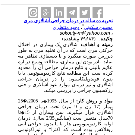
تجربه ده ساله در درمان جراحی آشالازی مری
*
محسن سکوتی
،
وحید منتظری
sokouty-m@yahoo.com
،
چکیده:
(۴۹۶۸۴ مشاهده)
زمینه و اهداف:
آشالازی یک بیماری در اختلال
حرکتی مری است که در آن تخلیه مری به طور
دیررس صورت می­گیرد و با دیسفاژی تظاهر می­
نماید. نادر بودن این بیماری، مطالعه وسیع درباره
علایم بالینی و نتایج درمان جراحی آن را محدود
کرده است. این مطالعه نتایج کاردیومیوتومی با یا
بدون فوندوپلیکاسیون را در درمان جراحی
آشالازی و نیز درمان موارد عود آشالازی و حتی
رزکسیبون جراحی را بررسی می­کند.
موا
د و روش کار
:
از سال 1995
تا 2005
،
25
�
�
بیمار (17 زن و 9 مرد) تحت درمان جراحی
آشالازی قرار می­گیرند. سن بیماران از 15
تا
�
70سال متغییر است (میانگین2/35 سال). درمان
اولیه کاردیومیوتومی هلر با یا بدون جراحی آنتی
ریفلاکس بوده است که اکثرا" با توراکوتومی