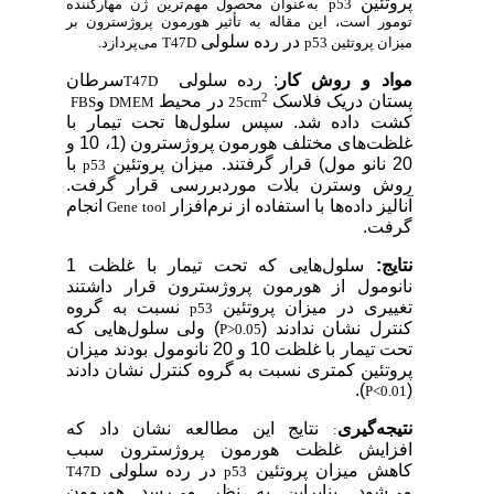
پروتئین
p53
به‌عنوان محصول مهم‌ترین ژن مهارکننده
تومور است، این مقاله به تأثیر هورمون پروژسترون بر
در رده سلولی
میزان پروتئین
p53
T47D
می‌پردازد
.
مواد و روش کار
: رده سلولی
سرطان
T47D
2
پستان دریک فلاسک
در محیط
و
FBS
DMEM
25cm
کشت داده شد. سپس سلول‌ها تحت تیمار با
غلظت‌های مختلف هورمون پروژسترون (1، 10 و
20 نانو مول) قرار گرفتند. میزان پروتئین
با
p53
روش وسترن بلات موردبررسی قرار گرفت.
آنالیز داده‌ها با استفاده از نرم‌افزار
انجام
Gene tool
گرفت.
نتایج:
سلول‌هایی که تحت تیمار با غلظت 1
نانومول از هورمون پروژسترون قرار داشتند
تغییری در میزان پروتئین
نسبت به گروه
p53
کنترل نشان ندادند (
) ولی سلول‌هایی که
P>0.05
تحت تیمار با غلظت 10 و 20 نانومول بودند میزان
پروتئین کمتری نسبت به گروه کنترل نشان دادند
).
(
P<0.01
نتیجه‌گیری
نتایج این مطالعه نشان داد که
:
افزایش غلظت هورمون پروژسترون سبب
کاهش میزان پروتئین
در رده سلولی
T47D
p53
می‌شود. بنابراین به نظر می‌رسد هورمون