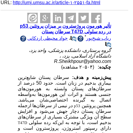
URL:
http://umj.umsu.ac.ir/article-۱-۲۵۵۱-fa.html
تأثیر هورمون پروژسترون بر میزان پروتئین p53
در رده سلولی T47D سرطان پستان
*
رباب شیخ‌پور
،
جواد محیطی اردکانی
گروه پرستاری، دانشکده پزشکی، واحد یزد،
دانشگاه آزاد اسلامی، یزد، ،
R.Sheikhpour@yahoo.com
چکیده:
(۲۰۵۰۴ مشاهده)
پیش‌زمینه و هدف:
سرطان پستان شایع‌ترین
بیماری بدخیم در زنان است. حدود 50 درصد از
سرطان‌های پستان وابسته به هورمون‌های
جنسی هستند و
اثرات این هورمون‌ها به‌واسطه
اتصال به گیرنده اختصاصی‌شان می‌باشد.
همچنین
پروتئین
در نیمی از سرطان‌ها ازجمله
p53
سرطان پستان دچار جهش می‌شود و افزایش
سطح آن ویژگی مشترک بسیاری از سرطان‌های
بدخیم است
،
با توجه به این‌که رده سلولی
T47D
دارای رسپتور استروژن، پروژسترون است و