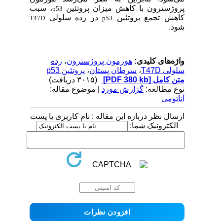
پروژسترون با کاهش میزان پروتئین
، سبب
p53
کاهش تجمع پروتئین
در رده سلولی
T47D
p53
شود.
واژه‌های کلیدی:
هورمون پروژسترون
،
رده
سلولی T47D
،
سرطان پستان
،
پروتئین p53
متن کامل
[PDF 380 kb]
(۳۰۱۵ دریافت)
نوع مطالعه:
گزارش مورد
| موضوع مقاله:
آناتومی
ارسال نظر درباره این مقاله : نام کاربری یا پست
الکترونیک شما: