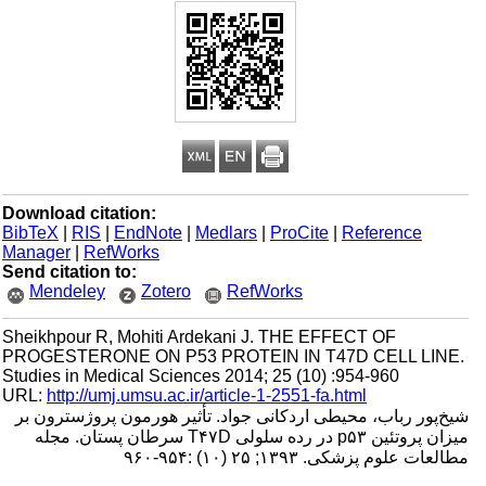
Download citation:
BibTeX
|
RIS
|
EndNote
|
Medlars
|
ProCite
|
Reference
Manager
|
RefWorks
Send citation to:
Mendeley
Zotero
RefWorks
Sheikhpour R, Mohiti Ardekani J. THE EFFECT OF
PROGESTERONE ON P53 PROTEIN IN T47D CELL LINE.
Studies in Medical Sciences 2014; 25 (10) :954-960
URL:
http://umj.umsu.ac.ir/article-1-2551-fa.html
شیخ‌پور رباب، محیطی اردکانی جواد. تأثیر هورمون پروژسترون بر
میزان پروتئین p۵۳ در رده سلولی T۴۷D سرطان پستان. مجله
مطالعات علوم پزشکی. ۱۳۹۳; ۲۵ (۱۰) :۹۵۴-۹۶۰