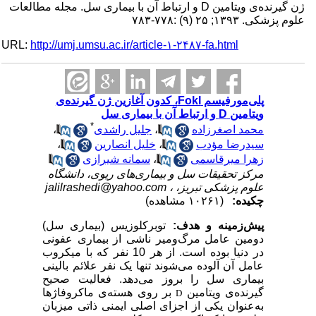
ژن گیرنده‌ی ویتامین D و ارتباط آن با بیماری سل. مجله مطالعات
علوم پزشکی. ۱۳۹۳; ۲۵ (۹) :۷۷۸-۷۸۳
URL:
http://umj.umsu.ac.ir/article-۱-۲۴۸۷-fa.html
پلی‌مورفیسم FokI، کدون آغازین ژن گیرنده‌ی
ویتامین D و ارتباط آن با بیماری سل
*
محمد اصغرزاده
،
جلیل راشدی
،
سیدرضا مؤدب
،
خلیل انصارین
،
زهرا میرقاسمی
،
سمانه شیرازی
مرکز تحقیقات سل و بیماری‌های ریوی، دانشگاه
علوم پزشکی تبریز، ،
jalilrashedi@yahoo.com
چکیده:
(۱۰۲۶۱ مشاهده)
پیش‌زمینه و هدف:
توبرکلوزیس (بیماری سل)
دومین عامل مرگ‌ومیر ناشی از بیماری عفونی
در دنیا بوده است. از هر 10 نفر که با میکروب
عامل آن آلوده می‌شوند تنها یک نفر علائم بالینی
بیماری سل را بروز می‌دهد. فعالیت صحیح
گیرنده‌ی ویتامین
بر روی هسته‌ی ماکروفاژها
D
به‌عنوان یکی از اجزای اصلی ایمنی ذاتی میزبان