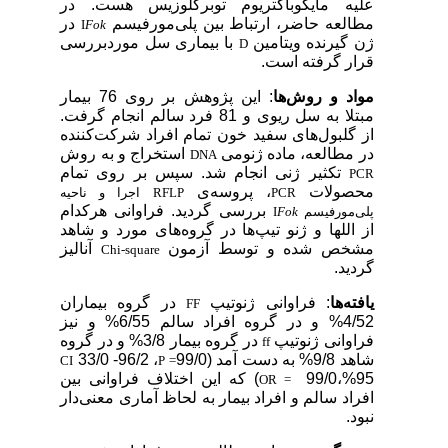
علیه مایکوباکتریوم توبرکلوزیس هست. در
مطالعه حاضر، ارتباط بین پلی‌مورفیسم
در
I
Fok
ژن گیرنده ویتامین
با بیماری سل موردبررسی
D
قرار گرفته است.
مواد و روش‌ها
: این پژوهش بر روی 76 بیمار
مبتلا به سل ریوی و 81 فرد سالم انجام گرفت.
از گلبول‌های سفید خون تمام افراد شرکت‌کننده
در مطالعه، ماده ژنومی
استخراج و به روش
DNA
تکثیر ژنی انجام شد. سپس بر روی تمام
PCR
محصولات
، پروسه‌ی
PCR
RFLP
اجرا و ناحیه
بررسی گردید. فراوانی هرکدام
پلی‌مورفیسم
Fok
I
از اللها و ژنو تیپ‌ها در گروه‌های مورد و شاهد
مشخص شده و توسط آزمون
آنالیز
Chi-square
گردید.
یافته‌ها
: فراوانی ژنوتیپ
در گروه بیماران
FF
4/52% و در گروه افراد سالم 6/55% و نیز
فراوانی ژنوتیپ
در گروه بیمار 3/8% و در گروه
ff
شاهد 9/8% به دست آمد (99/0
، 96/2- 33/0
CI
P =
95%،99/0
) که این اختلاف فراوانی بین
OR =
افراد سالم و افراد بیمار به لحاظ آماری معنی‌دار
نبود.