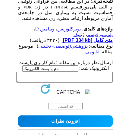
نتیجه‌گیری
: در این مطالعه، بین فراوانی ژنوتیپی
و اللی پلی‌مورفیسم
در ژن
و
VDR
I (F/f)
Fok
حساسیت نسبت به بیماری سل در جامعه‌ی
آماری مربوطه ارتباط معنی‌داری مشاهده نشد.
واژه‌های کلیدی:
توبرکلوزیس
،
ویتامین D
،
پلی‌مورفیسم
،
ژنتیک
متن کامل
[PDF 334 kb]
(۳۲۳۰ دریافت)
نوع مطالعه:
پژوهشي(توصیفی- تحلیلی)
| موضوع
مقاله:
آناتومی
ارسال نظر درباره این مقاله : نام کاربری یا پست
الکترونیک شما:
ارسال پیام به نویسنده مسئول