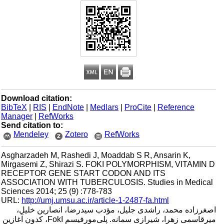
Download citation:
BibTeX
|
RIS
|
EndNote
|
Medlars
|
ProCite
|
Reference
Manager
|
RefWorks
Send citation to:
Mendeley
Zotero
RefWorks
Asgharzadeh M, Rashedi J, Moaddab S R, Ansarin K,
Mirgasemi Z, Shirazi S. FOKI POLYMORPHISM, VITAMIN D
RECEPTOR GENE START CODON AND ITS
ASSOCIATION WITH TUBERCULOSIS. Studies in Medical
Sciences 2014; 25 (9) :778-783
URL:
http://umj.umsu.ac.ir/article-1-2487-fa.html
اصغرزاده محمد، راشدی جلیل، مؤدب سیدرضا، انصارین خلیل،
میرقاسمی زهرا، شیرازی سمانه. پلی‌مورفیسم FokI، کدون آغازین