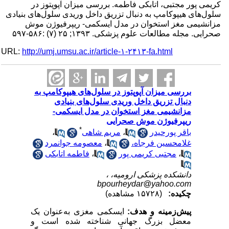
کریمی پور مجتبی، اتابکی فاطمه. بررسی میزان آپوپتوز در
سلول‌های هیپوکامپ به دنبال تزریق داخل وریدی سلول‌های بنیادی
مزانشیمی مغز استخوان در مدل ایسکمی- ریپرفیوژن موش
صحرایی. مجله مطالعات علوم پزشکی. ۱۳۹۳; ۲۵ (۷) :۵۸۶-۵۹۷
URL:
http://umj.umsu.ac.ir/article-۱-۲۴۱۳-fa.html
بررسی میزان آپوپتوز در سلول‌های هیپوکامپ به
دنبال تزریق داخل وریدی سلول‌های بنیادی
مزانشیمی مغز استخوان در مدل ایسکمی-
ریپرفیوژن موش صحرایی
*
باقر پورحیدر
،
مریم شاهی
،
غلامحسین فرجاه،
،
معصومه جوانمرد
،
مجتبی کریمی پور
،
فاطمه اتابکی
دانشکده پزشکی ارومیه، ،
bpourheydar@yahoo.com
چکیده:
(۱۵۷۲۸ مشاهده)
پیش‌زمینه و هدف:
ایسکمی مغزی به‌عنوان یک
معضل بزرگ جهانی شناخته شده است و