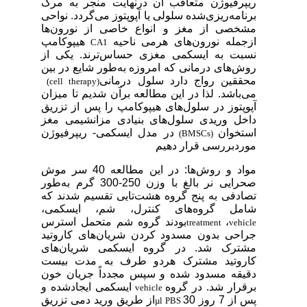
ریپرفیوژن متعاقب آن درنهایت منجر به مرگ
برنامه‌ریزی‌شده سلولی یا آپوپتوز می‌گردد. نواحی
مشخصی از مغز و انواع خاصی از نورون‌ها
ازجمله نورون‌های هرمی ناحیه
هیپوکامپ
CA1
نسبت به ایسکمی مغزی حساس‌ترند. یکی از
روش‌های درمانی که امروزه به‌طور شایع در بین
محققین رواج دارد سلول درمانی
(cell therapy)
می‌باشد. لذا در این مطالعه برآن شدیم تا میزان
آپوپتوز در سلول‌های هیپوکامپ را پس از تزریق
داخل وریدی سلول‌های بنیادی مزانشیمی مغز
استخوان
در مدل ایسکمی- ریپرفیوژن
(BMSCs)
موردبررسی قرار دهیم
مواد و روش‌ها: در این مطالعه 40 سر موش
صحرایی نر بالغ با وزن 250-300 گرم به‌طور
تصادفی به پنج گروه هشت‌تایی تقسیم شدند که
شامل گروه‌های کنترل، شم، ایسکمی،
،
بودند گروه شم متحمل استرس
treatment
vehicle
جراحی بدون مسدود کردن شریان‌های کاروتید
مشترک شد. در گروه ایسکمی شریان‌های
کاروتید مشترک هردو طرف به مدت بیست
دقیقه مسدود شده و سپس مجدداً جریان خون
برقرار شد. در گروه
ایسکمی ایجادشده و
vehicle
پس از 7 روز 30
از طریق ورید دمی تزریق
µl PBS