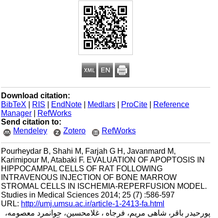
Download citation:
BibTeX
|
RIS
|
EndNote
|
Medlars
|
ProCite
|
Reference
Manager
|
RefWorks
Send citation to:
Mendeley
Zotero
RefWorks
Pourheydar B, Shahi M, Farjah G H, Javanmard M,
Karimipour M, Atabaki F. EVALUATION OF APOPTOSIS IN
HIPPOCAMPAL CELLS OF RAT FOLLOWING
INTRAVENOUS INJECTION OF BONE MARROW
STROMAL CELLS IN ISCHEMIA-REPERFUSION MODEL.
Studies in Medical Sciences 2014; 25 (7) :586-597
URL:
http://umj.umsu.ac.ir/article-1-2413-fa.html
پورحیدر باقر، شاهی مریم، فرجاه ، غلامحسین، جوانمرد معصومه،