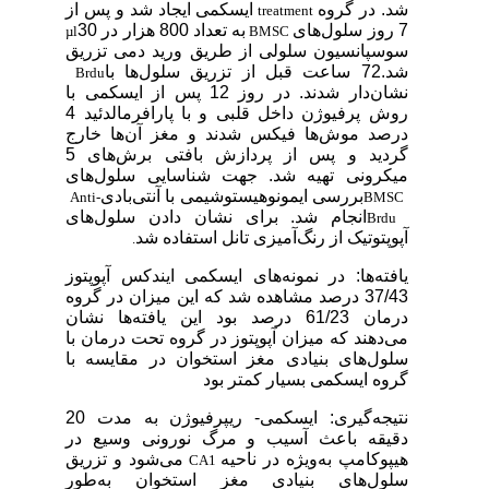
شد. در گروه
ایسکمی ایجاد شد و پس از
treatment
7 روز سلول‌های
به تعداد 800 هزار در 30
µl
BMSC
سوسپانسیون سلولی از طریق ورید دمی تزریق
شد.72 ساعت قبل از تزریق سلول‌ها با
Brdu
نشان‌دار شدند. در روز 12 پس از ایسکمی با
روش پرفیوژن داخل قلبی و با پارافرمالدئید 4
درصد موش‌ها فیکس شدند و مغز آن‌ها خارج
گردید و پس از پردازش بافتی برش‌های 5
میکرونی تهیه شد. جهت شناسایی سلول‌های
بررسی ایمونوهیستوشیمی با آنتی‌بادی
Anti-
BMSC
انجام شد. برای نشان دادن سلول‌های
Brdu
آپوپتوتیک از رنگ‌آمیزی تانل استفاده شد
.
یافته‌ها: در نمونه‌های ایسکمی ایندکس آپوپتوز
37/43 درصد مشاهده شد که این میزان در گروه
درمان 61/23 درصد بود این یافته‌ها نشان
می‌دهند که میزان آپوپتوز در گروه تحت درمان با
سلول‌های بنیادی مغز استخوان در مقایسه با
گروه ایسکمی بسیار کمتر بود
نتیجه‌گیری: ایسکمی- ریپرفیوژن به مدت 20
دقیقه باعث آسیب و مرگ نورونی وسیع در
هیپوکامپ به‌ویژه در ناحیه
می‌شود و تزریق
CA1
سلول‌های بنیادی مغز استخوان به‌طور