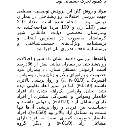
با کمبود تحرک جسمانی بود.
مواد و روش کار:
این پژوهش توصیفی- مقطعی
جهت بررسی اختلالات روان‌شناختی در بیماران
دیابتی نوع
انجام شده است. تعداد
210
II
بیمار
(110 زن و 100 مرد) مراجعه‌کننده به
بیمارستان تخصصی دیابت طالقانی شهر
کرمانشاه به‌صورت در دسترس انتخاب و
پرسشنامه ویژگی‌های جمعیت‌شناختی و
پرسشنامه
روی آنان اجرا شد.
SCL-90-R
یافته‌ها:
بررسی داده‌ها نشان داد شیوع اختلالات
روان‌شناختی در بیماران دیابتی بیش از 36درصد
است. آزمونتی مستقل نشان داد بیماران مرد
خصومت و پارانویای بالاتر و زنان بیمار، وسواس،
افسردگی،
(01/0
) و روان‌پریشی بالاتری
all Ps<
داشتند
(01/0
)، اما در سایر ابعاد تفاوتی دیده
P<
نشد. تحلیل واریانس یک‌راهه نشان داد افراد
خانه‌دار وسواس و افسردگی بیشتری از افراد
دارای مشاغل آزاد (01/0
) و دولتی داشتند و
Ps<
حساسیت بین فردی و روان‌پریشی آن‌ها تنها
نسبت به مشاغل آزاد بالاتر بود (05/0
). افراد
Ps<
خانه‌دار خصومت کمتری نسبت به افراد دارای
مشاغل آزاد (01/0
)
و دیگر گروه
P<