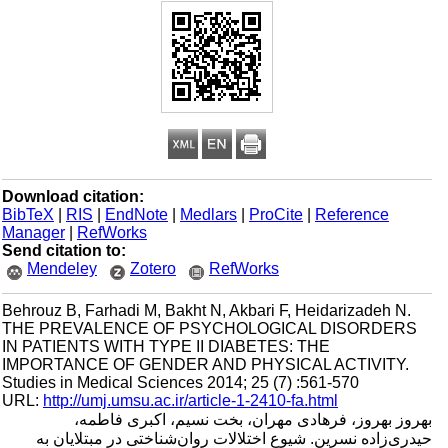
Download citation:
BibTeX
|
RIS
|
EndNote
|
Medlars
|
ProCite
|
Reference
Manager
|
RefWorks
Send citation to:
Mendeley
Zotero
RefWorks
Behrouz B, Farhadi M, Bakht N, Akbari F, Heidarizadeh N.
THE PREVALENCE OF PSYCHOLOGICAL DISORDERS
IN PATIENTS WITH TYPE II DIABETES: THE
IMPORTANCE OF GENDER AND PHYSICAL ACTIVITY.
Studies in Medical Sciences 2014; 25 (7) :561-570
URL:
http://umj.umsu.ac.ir/article-1-2410-fa.html
بهروز بهروز، فرهادی مهران، بخت نسیم، اکبری فاطمه،
حیدری‌زاده نسرین. شیوع اختلالات روان‌شناختی در مبتلایان به