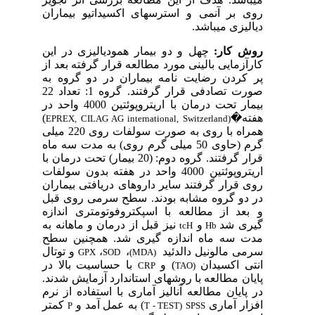
روی بر آنمی و استرس­های اکسیداتیو بیماران
دیالیزی می­باشد.
روش کار:
چهل و دو بیمار همودیالیزی در این
کارآزمایی بالینی مورد مطالعه قرار گرفته بعد از
پر کردن رضایت نامه بیماران در دو گروه به
صورت تصادفی قرار گرفتند. گروه 1: تعداد 22
بیمار تحت درمان با اریتروپوئتین 4000 واحد در
هفته
�
)
EPREX, CILAG AG international, Switzerland)
همراه با روی به صورت سولفات روی 220 میلی
گرم (حاوی 50 میلی گرم روی) به مدت سه ماه
قرار گرفتن
د.
گروه دوم: (20 بیمار) تحت درمان با
اریتروپوئتین 4000 واحد در هفته بدون سولفات
روی قرار گرفتند سایر داروهای دریافتی بیماران
در دو گروه مشابه بودند. سطح سرمی روی قبل
و بعد از مطالعه با اسپکتروفوتومتری اندازه
گیری شد
و
نیز قبل از درمان و ماهانه به
t
c
H
Hb
مدت سه ماه اندازه گیری شد. همچنین سطح
سرمی مالونیل دالدئید
،
،
و توتال
GPX
SOD
(MDA)
انتی اکسیدان
)
و
با حساسیت بالا در
CRP
TAO)
پایان مطالعه با
روش­های
استاندارد آزمایش شدند.
در پایان مطالعه آنالیز آماری با استفاده از نرم
افزار آماری
) به عمل آمد و
کمتر
P
T - TEST
(
SPSS