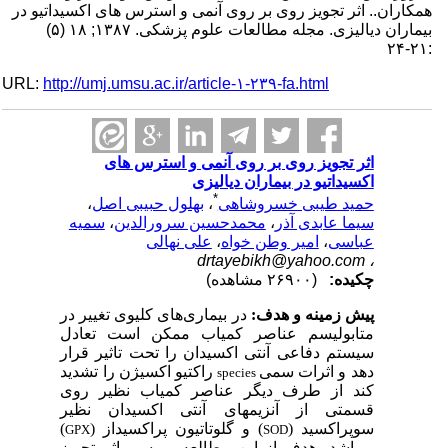
همکاران.. اثر تجویز روی بر روی آنمی و استرس های اکسیداتیو در
بیماران دیالیزی. مجله مطالعات علوم پزشکی. ۱۳۸۷; ۱۸ (۵)
:۲۱-۲۴
URL:
http://umj.umsu.ac.ir/article-۱-۲۳۹-fa.html
اثر تجویز روی بر روی آنمی و استرس های
اکسیداتیو در بیماران دیالیزی
*
حمید طیبی خسروشاهی
،
بهلول حبیبی اصل
،
سیما عابدی آذر
،
محمدحسین سرورالدین
،
سمیه
عباسی
،
امیر وطن خواه
،
علی نهالی
drtayebikh@yahoo.com
،
چکیده:
(۲۶۹۰۰ مشاهده)
پیش زمینه و هدف:
در بیماری
های کلیوی تغییر در
متابولیسم عناصر کمیاب ممکن است تعادل
سیستم دفاعی آنتی اکسیدان را تحت تاثیر قرار
دهد و اثرات سمی
راکتیو اکسیژن را تشدید
species
کند از طرف دیگر عناصر کمیاب نظیر روی
قسمتی از آن
ز
یم­های آنتی اکسیدان نظیر
سوپراکسید (
) و گلوتاتیون پراکسیداز (
)
GPX
SOD
می­باشد. هدف از این مطالعه بررسی اثر تجویز