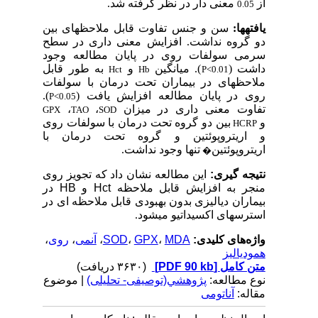
از
معنی دار در نظر گرفته شد.
0.05
یافته­ها:
سن و جنس تفاوت قابل ملاحظه­ای بین
دو گروه نداشت
.
افزایش معنی داری در سطح
سرمی سولفات روی در پایان مطالعه وجود
داشت (
). میانگین
و
به طور قابل
Hct
Hb
P<0.01
ملاحظه­ای در بیماران تحت درمان با سولفات
روی در پایان مطالعه افزایش یافت (
).
P<0.05
تفاوت معنی داری در میزان
،
،
GPX
TAO
SOD
و
بین دو
گروه تحت درمان با سولفات روی
HCRP
و اریتروپوئتین
و
گروه تحت درمان با
اریتروپوئتین
تنها وجود نداشت.
�
نتیجه گیری:
این مطالعه نشان داد که تجویز روی
منجر به افزایش قابل ملاحظه
Hct
و
HB
در
بیماران دیالیزی بدون بهبودی قابل ملاحظه ای در
استرس­های اکسیداتیو می­شود.
واژه‌های کلیدی:
MDA
،
GPX
،
SOD
،
آنمی
،
روی
،
همودیالیز
متن کامل
[PDF 90 kb]
(۳۶۳۰ دریافت)
نوع مطالعه:
پژوهشي(توصیفی- تحلیلی)
| موضوع
مقاله:
آناتومی