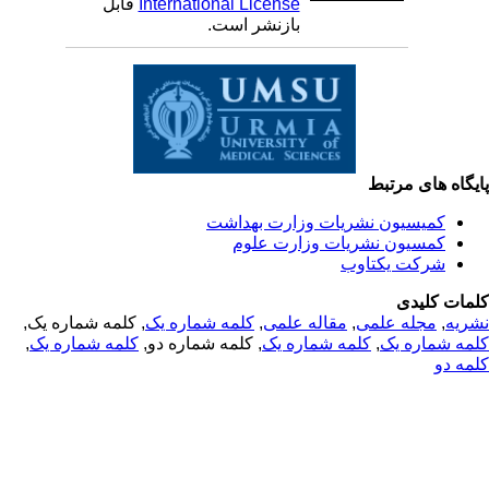
International License
قابل
بازنشر است.
یگاه های مرتبط
کمیسیون نشریات وزارت بهداشت
کمسیون نشریات وزارت علوم
شرکت یکتاوب
مات کلیدی
ریه
,
مجله علمی
,
مقاله علمی
,
کلمه شماره یک
, کلمه شماره یک,
مه شماره یک
,
کلمه شماره یک
, کلمه شماره دو,
کلمه شماره یک
,
مه دو
© 2025 All Rights Reserved | Health Science Monitor | Designed &
Developed by : Yektaweb