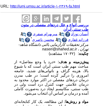
URL:
http://umj.umsu.ac.ir/article-۱-۲۳۶۹-fa.html
بررسی انواع و علل دردهای مفصلی در متون
طب سنتی ایران
آیسان نوزاد
،
میربهرام صفری
،
*
فرزانه غفاری
،
محسن ناصری
مرکز تحقیقات کارآزمایی بالنی دانشگاه شاهد-
تهران ،
naseri@shahed.ac.ir
چکیده:
(۱۷۰۳۲ مشاهده)
پیش‌زمینه و هدف:
«درد یا وجع مفاصل» از
مباحث مهم طب سنتی ایران است که با شیوع
بالا، هزینه گزاف و ناتوانی‌های شدید، جامعه
امروزی را درگیر کرده است؛
در طب مدرن
درمان دردهای مفصلی در اکثر موارد محدود به
درمان علامتی جهت کنترل درد است ولی در
طب سنتی، مکانیسم ایجاد درد به‌صورت کاملی
آمده و درمان بر اساس آن انتخاب می‌شود.
مواد و روش‌ها:
این مطالعه، یک کار کتابخانه‌ای