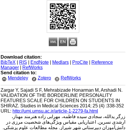
Download citation:
BibTeX
|
RIS
|
EndNote
|
Medlars
|
ProCite
|
Reference
Manager
|
RefWorks
Send citation to:
Mendeley
Zotero
RefWorks
Zargar Y, Sajadi S F, Mehrabizade Honarman M, Arshadi N.
VALIDATION OF THE BORDERLINE PERSONALITY
FEATURES SCALE FOR CHILDREN ON STUDENTS IN
SHIRAZ. Studies in Medical Sciences 2014; 25 (4) :338-352
URL:
http://umj.umsu.ac.ir/article-1-2279-fa.html
زرگر یدالله، سجادی سیده فاطمه، مهرابی زاده هنرمند مهناز،
ارشدی نسرین. اعتباریابی مقیاس ویژگی‌های شخصیت مرزی در
دانش‌آموزان دبیرستانی شهر شیراز. مجله مطالعات علوم پزشکی.