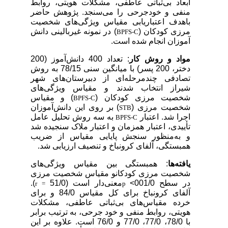
ابعاد بی‌ثباتی عاطفی، مشکلات هویتی، روابط
منفی و خودجرحی را می‌سنجد. پژوهش حاضر
باهدف اعتباریابی مقیاس ویژگی‌های شخصیت
مرزی کودکان (
) در نمونه غیربالینی دانش
BPFS-C
آموزان انجام شده است.
مواد و روش کار
: تعداد 400 دانش‌آموز (200
دختر، 200 پسر) با میانگین سنی 78/15 به روش
تصادفی چندمرحله‌ای از دبیرستان‌های شهر
شیراز انتخاب شدند و مقیاس ویژگی‌های
شخصیت مرزی کودکان (
) و مقیاس
BPFS-C
شخصیت مرزی (
) بر روی این دانش‌آموزان
STB
اجرا شد. اعتبار
به سه روش تحلیل عامل
BPFS-C
تأییدی، اعتبار همزمان و اعتبار ملاک سنجیده شد
و به‌منظور سنجش پایایی مقیاس از ضریب
همبستگی، آلفای کرونباخ و تنصیف ارزیابی شد.
یافته‌ها
: همبستگی بین مقیاس ویژگی‌های
شخصیت مرزی کودکانو مقیاس شخصیت مرزی
در سطح 001/0>
معنی‌دار است (51/0
).
r =
p
آلفای کرونباخ برای کل مقیاس 84/0 و برای
خرده مقیاس‌های بی‌ثباتی عاطفی، مشکلات
هویتی، روابط منفی و خود جرحی، به ترتیب برابر
با 78/0، 77/0، 77/0 و 76/0 است. علاوه بر این