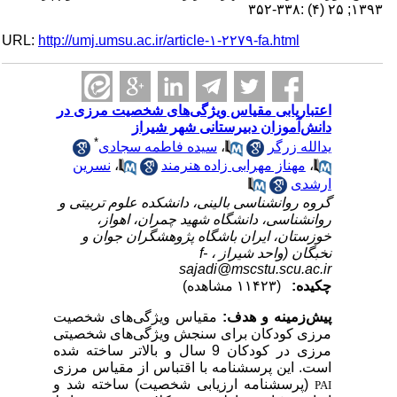
۱۳۹۳; ۲۵ (۴) :۳۳۸-۳۵۲
URL:
http://umj.umsu.ac.ir/article-۱-۲۲۷۹-fa.html
اعتباریابی مقیاس ویژگی‌های شخصیت مرزی در
دانش‌آموزان دبیرستانی شهر شیراز
*
یدالله زرگر
،
سیده فاطمه سجادی
،
مهناز مهرابی زاده هنرمند
،
نسرین
ارشدی
گروه روانشناسی بالینی، دانشکده علوم تربیتی و
روانشناسی، دانشگاه شهید چمران، اهواز،
خوزستان، ایران باشگاه پژوهشگران جوان و
نخبگان (واحد شیراز ،
f-
sajadi@mscstu.scu.ac.ir
چکیده:
(۱۱۴۲۳ مشاهده)
پیش‌زمینه و هدف:
مقیاس ویژگی‌های شخصیت
مرزی کودکان برای سنجش ویژگی‌های شخصیتی
مرزی در کودکان 9 سال و بالاتر ساخته شده
است. این پرسشنامه با اقتباس از مقیاس مرزی
(پرسشنامه ارزیابی شخصیت) ساخته شد و
PAI